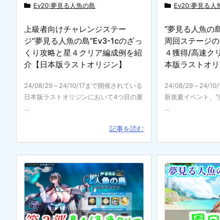
Ev20:夢見る人魚の島
Ev20:夢見る
上級者向けチャレンジステー
“夢見る人魚の
ジ”夢見る人魚の島”Ev3-1cのざっ
周回ステージの
くり攻略と星４クリア編成例を紹
４獲得/高速ク
介【日本版ラストオリジン】
本版ラストオリ
24/08/29～24/10/17まで開催されている
24/08/29～24/
日本版ラストオリジンにおいて4つ目の夏
新規夏イベント、"
...
...
記事を読む