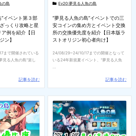
人魚の島
Ev20:夢見る人魚の島
島”イベント第３部
”夢見る人魚の島”イベントでの三
ざっくり攻略と星
安コインの集め方とイベント交換
リア例を紹介【日
所の交換優先度を紹介【日本版ラ
ジン】
ストオリジン初心者向け】
10/17まで開催されている
24/08/29~24/10/17までの開催となって
夢見る人魚の島"楽し
いる24年新規夏イベント、"夢見る人魚
...
記事を読む
記事を読む