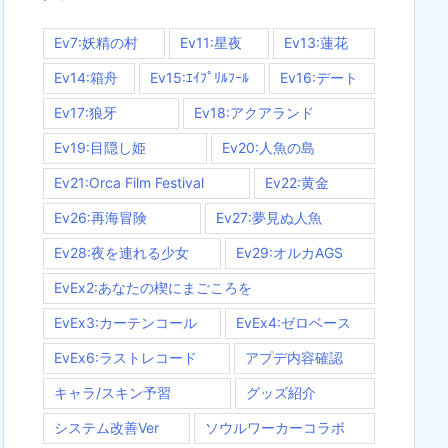
Ev7:妖精の村
Ev11:星夜
Ev13:蓮花
Ev14:箱舟
Ev15:ｴｲﾌﾟﾘﾙﾌｰﾙ
Ev16:デート
Ev17:狼牙
Ev18:アクアランド
Ev19:目隠し姫
Ev20:人魚の島
Ev21:Orca Film Festival
Ev22:黄金
Ev26:再海冒険
Ev27:夢見ぬ人魚
Ev28:夜を連れる少女
Ev29:オルカAGS
EvEx2:あなたの楔にまごころを
EvEx3:カーテンコール
EvEx4:ゼロベース
EvEx6:ラストレコード
アプデ内容確認
キャラ/スキン予習
グッズ紹介
システム改善Ver
ソウルワーカーコラボ