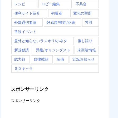
レシピ
ロビー編集
不具合
便利サイト紹介
初級者
変化の聖所
外部通信要請
好感度/誓約/花束
常設
常設イベント
意外と知らないラスオリ/小ネタ
推し語り
新規勧誘
昇級/オリジンダスト
未実装情報
総力戦
自律戦闘
装備
近況お知らせ
ＳＤキャラ
スポンサーリンク
スポンサーリンク