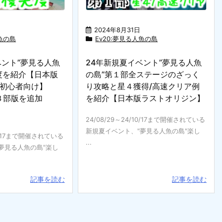
2024年8月31日
人魚の島
Ev20:夢見る人魚の島
ベント”夢見る人魚
24年新規夏イベント”夢見る人魚
度を紹介【日本版
の島”第１部全ステージのざっく
初心者向け】
り攻略と星４獲得/高速クリア例
 第３部版を追加
を紹介【日本版ラストオリジン】
日
24/08/29～24/10/17まで開催されている
新規夏イベント、"夢見る人魚の島"楽し
10/17まで開催されている
...
夢見る人魚の島"楽し
記事を読む
記事を読む