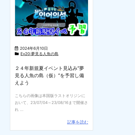
2024年6月10日
Ev20:夢見る人魚の島
２４年新規夏イベント見込み”夢
見る人魚の島（仮）”を予習し備
えよう
こちらの画像は本国版ラストオリジンに
おいて、23/07/04～23/08/16まで開催さ
れ ...
記事を読む