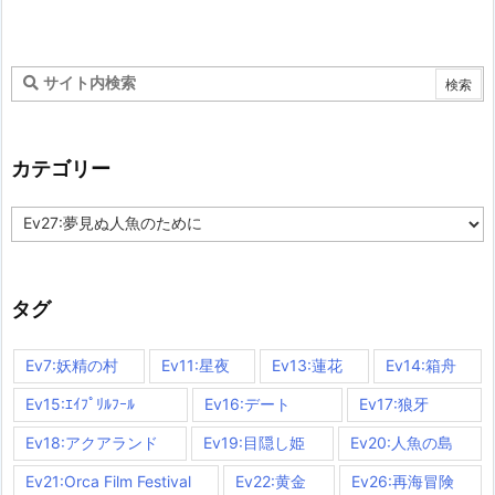
カテゴリー
カ
テ
ゴ
リ
ー
タグ
Ev7:妖精の村
Ev11:星夜
Ev13:蓮花
Ev14:箱舟
Ev15:ｴｲﾌﾟﾘﾙﾌｰﾙ
Ev16:デート
Ev17:狼牙
Ev18:アクアランド
Ev19:目隠し姫
Ev20:人魚の島
Ev21:Orca Film Festival
Ev22:黄金
Ev26:再海冒険