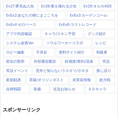
Ev27:夢見ぬ人魚
Ev28:夜を連れる少女
Ev29:オルカAGS
EvEx2:あなたの楔にまごころを
EvEx3:カーテンコール
EvEx4:ゼロベース
EvEx6:ラストレコード
アプデ内容確認
キャラ/スキン予習
グッズ紹介
システム改善Ver
ソウルワーカーコラボ
レシピ
ロビー編集
不具合
便利サイト紹介
初級者
変化の聖所
外部通信要請
好感度/誓約/花束
常設
常設イベント
意外と知らないラスオリ/小ネタ
推し語り
新規勧誘
昇級/オリジンダスト
未実装情報
総力戦
自律戦闘
装備
近況お知らせ
ＳＤキャラ
スポンサーリンク