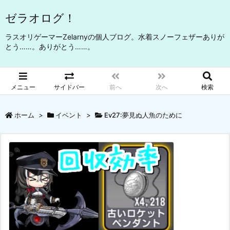
ゼラオログ！
ラスオリゲーマーZelarnyの個人ブログ。水着スノーフェザーありが
とう……。ありがとう……。
メニュー
サイドバー
前へ
次へ
検索
ホーム
>
イベント
>
Ev27:夢見ぬ人魚のために