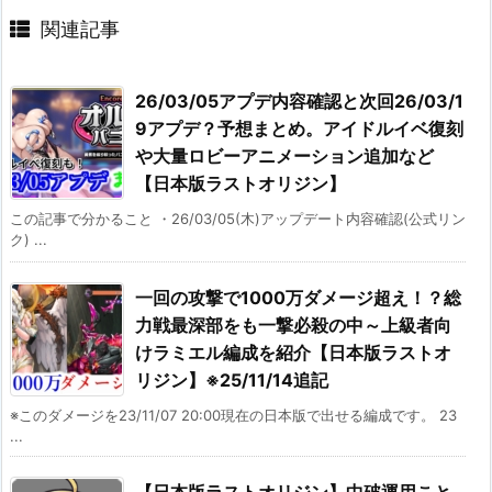
関連記事
26/03/05アプデ内容確認と次回26/03/1
9アプデ？予想まとめ。アイドルイベ復刻
や大量ロビーアニメーション追加など
【日本版ラストオリジン】
この記事で分かること ・26/03/05(木)アップデート内容確認(公式リン
ク) ...
一回の攻撃で1000万ダメージ超え！？総
力戦最深部をも一撃必殺の中～上級者向
けラミエル編成を紹介【日本版ラストオ
リジン】※25/11/14追記
※このダメージを23/11/07 20:00現在の日本版で出せる編成です。 23
...