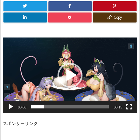
Copy
動
画
プ
レ
ー
ヤ
ー
00:00
00:15
スポンサーリンク