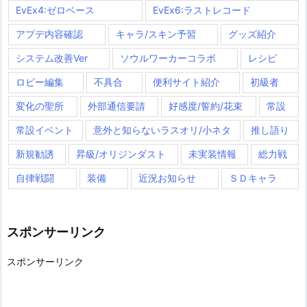
EvEx4:ゼロベース
EvEx6:ラストレコード
アプデ内容確認
キャラ/スキン予習
グッズ紹介
システム改善Ver
ソウルワーカーコラボ
レシピ
ロビー編集
不具合
便利サイト紹介
初級者
変化の聖所
外部通信要請
好感度/誓約/花束
常設
常設イベント
意外と知らないラスオリ/小ネタ
推し語り
新規勧誘
昇級/オリジンダスト
未実装情報
総力戦
自律戦闘
装備
近況お知らせ
ＳＤキャラ
スポンサーリンク
スポンサーリンク