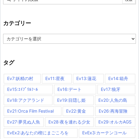
カテゴリー
カ
テ
ゴ
リ
ー
タグ
Ev7:妖精の村
Ev11:星夜
Ev13:蓮花
Ev14:箱舟
Ev15:ｴｲﾌﾟﾘﾙﾌｰﾙ
Ev16:デート
Ev17:狼牙
Ev18:アクアランド
Ev19:目隠し姫
Ev20:人魚の島
Ev21:Orca Film Festival
Ev22:黄金
Ev26:再海冒険
Ev27:夢見ぬ人魚
Ev28:夜を連れる少女
Ev29:オルカAGS
EvEx2:あなたの楔にまごころを
EvEx3:カーテンコール