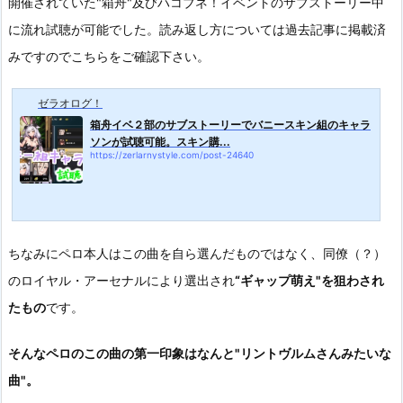
開催されていた"箱舟"及びハコブネ！イベントのサブストーリー中
に流れ試聴が可能でした。読み返し方については過去記事に掲載済
みですのでこちらをご確認下さい。
ゼラオログ！
箱舟イベ２部のサブストーリーでバニースキン組のキャラ
ソンが試聴可能。スキン購...
https://zerlarnystyle.com/post-24640
ちなみにペロ本人はこの曲を自ら選んだものではなく、同僚（？）
のロイヤル・アーセナルにより選出され
“ギャップ萌え"を狙わされ
たもの
です。
そんなペロのこの曲の第一印象はなんと"リントヴルムさんみたいな
曲"。