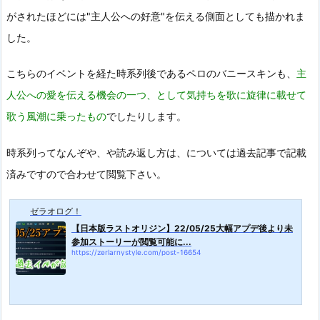
がされたほどには"主人公への好意"を伝える側面としても描かれま
した。
こちらのイベントを経た時系列後であるペロのバニースキンも、
主
人公への愛を伝える機会の一つ、として気持ちを歌に旋律に載せて
歌う風潮に乗ったもの
でしたりします。
時系列ってなんぞや、や読み返し方は、については過去記事で記載
済みですので合わせて閲覧下さい。
ゼラオログ！
【日本版ラストオリジン】22/05/25大幅アプデ後より未
参加ストーリーが閲覧可能に...
https://zerlarnystyle.com/post-16654