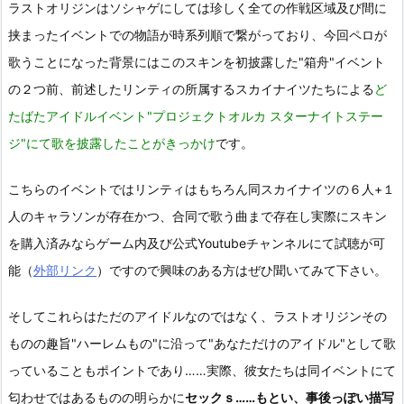
ラストオリジンはソシャゲにしては珍しく全ての作戦区域及び間に
挟まったイベントでの物語が時系列順で繋がっており、今回ペロが
歌うことになった背景にはこのスキンを初披露した"箱舟"イベント
の２つ前、前述したリンティの所属するスカイナイツたちによる
ど
たばたアイドルイベント"プロジェクトオルカ スターナイトステー
ジ"にて歌を披露したことがきっかけ
です。
こちらのイベントではリンティはもちろん同スカイナイツの６人+１
人のキャラソンが存在かつ、合同で歌う曲まで存在し実際にスキン
を購入済みならゲーム内及び公式Youtubeチャンネルにて試聴が可
能（
外部リンク
）ですので興味のある方はぜひ聞いてみて下さい。
そしてこれらはただのアイドルなのではなく、ラストオリジンその
ものの趣旨"ハーレムもの"に沿って"あなただけのアイドル"として歌
っていることもポイントであり……実際、彼女たちは同イベントにて
匂わせではあるものの明らかに
セックｓ……もとい、事後っぽい描写