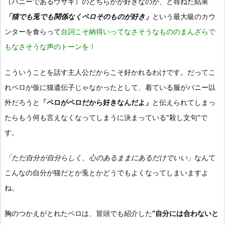
（バニーであるウサギ）のどちらかが好きなのか、と尋ねた結果
「猫でも兎でも関係なくペロそのものが好き」
という最大級のカウ
ンターを食らって
台詞こそ納得いってなさそうなもののまんざらで
もなさそうな声のトーンを！
こういうことを話す主人公だからこそ好かれるわけです。だってこ
れペロが仮に猫遺伝子じゃなかったとして、着ている服がバニー以
外だろうと
「ペロがペロだから好きなんだよ」
と伝えられてしまっ
たらもう何も言えなくなってしまうに決まっている"殺し文句"で
す。
「ただ自分が自分らしく、心のあるままにあるだけでいい」
なんて
こんなの自分が猫だとか兎とかどうでもよくなってしまいますよ
ね。
胸のつかえがとれたペロは、冒頭でも紹介した
“自分には合わないと