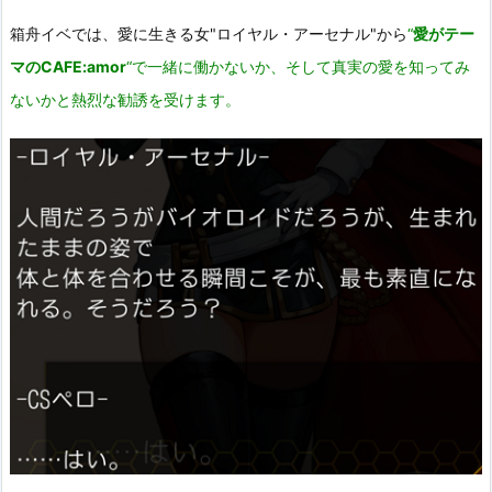
箱舟イベでは、愛に生きる女"ロイヤル・アーセナル"から
“
愛がテー
マのCAFE:amor
“で一緒に働かないか、そして真実の愛を知ってみ
ないかと熱烈な勧誘を受けます。