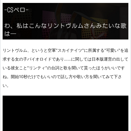
リントヴルム、というと空軍"スカイナイツ"に所属する"可愛い"を追
求する女の子バイオロイドであり……に関しては日本版運営の出して
いる彼女こと"リンティ"の台詞と歌を聞いて貰ったほうがいいです
ね。開始10秒だけでもいいので話し方や歌い方を聞いてみて下さ
い。