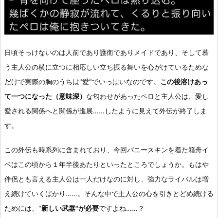
日頃そっけないのは人前であり護衛でありメイドであり、そして慕
う主人公の横に立つに相応しい立ち振る舞いを心がけているためな
だけで実際の胸のうちは"愛"でいっぱいなのです。
この後溶けあっ
て一つになった（意味深）
な匂わせがあったペロと主人公は、愛し
愛される関係へと関係が進展……したように見えて外伝が終了しま
す。
この外伝も時系列に含まれており、今回バニースキンを着た箱舟イ
ベはこの頃から１年半後あたりといったところでしょうか。もはや
伴侶とも言える主人公は一人だけなのに対し、強力なライバルは増
え続けていくばかり……。そんな中で主人公の心を引きとどめ続ける
ためには、"
新しい武器"が必要
ですよね……？