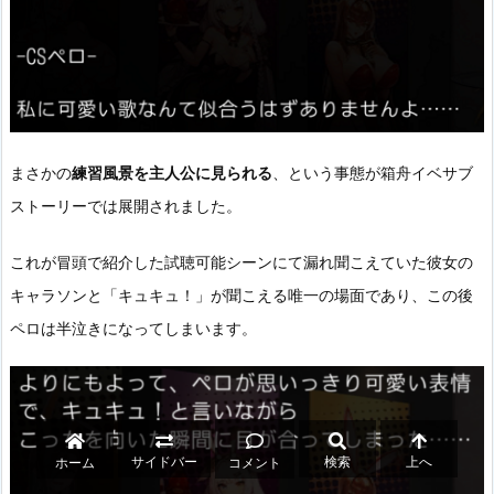
まさかの
練習風景を主人公に見られる
、という事態が箱舟イベサブ
ストーリーでは展開されました。
これが冒頭で紹介した試聴可能シーンにて漏れ聞こえていた彼女の
キャラソンと「キュキュ！」が聞こえる唯一の場面であり、この後
ペロは半泣きになってしまいます。
サイドバー
検索
上へ
ホーム
コメント