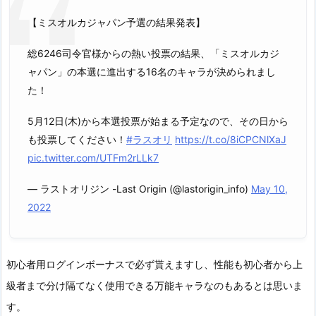
【ミスオルカジャパン予選の結果発表】
総6246司令官様からの熱い投票の結果、「ミスオルカジ
ャパン」の本選に進出する16名のキャラが決められまし
た！
5月12日(木)から本選投票が始まる予定なので、その日から
も投票してください！
#ラスオリ
https://t.co/8iCPCNlXaJ
pic.twitter.com/UTFm2rLLk7
— ラストオリジン -Last Origin (@lastorigin_info)
May 10,
2022
初心者用ログインボーナスで必ず貰えますし、性能も初心者から上
級者まで分け隔てなく使用できる万能キャラなのもあるとは思いま
す。