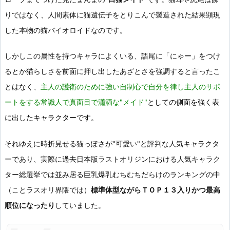
りではなく、人間素体に猫遺伝子をとりこんで製造された結果顕現
した本物の猫バイオロイドなのです。
しかしこの属性を持つキャラによくいる、語尾に「にゃー」をつけ
るとか猫らしさを前面に押し出したあざとさを強調すると言ったこ
とはなく、
主人の護衛のために強い自制心で自分を律し主人のサポ
ートをする常識人で真面目で瀟洒な"メイド"
としての側面を強く表
に出したキャラクターです。
それゆえに時折見せる猫っぽさが"可愛い"と評判な人気キャラクタ
ーであり、実際に過去日本版ラストオリジンにおける人気キャラク
ター総選挙では並み居る巨乳爆乳むちむちだらけのランキングの中
（ことラスオリ界隈では）
標準体型ながらＴＯＰ１３入りかつ最高
順位になったり
していました。