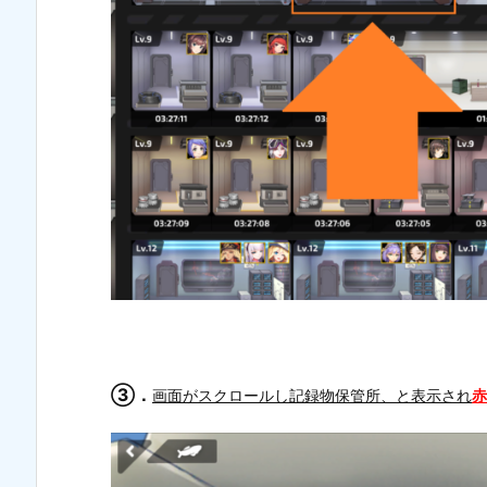
③．
画面がスクロールし記録物保管所、と表示され
赤