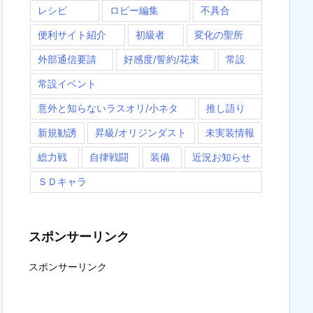
レシピ
ロビー編集
不具合
便利サイト紹介
初級者
変化の聖所
外部通信要請
好感度/誓約/花束
常設
常設イベント
意外と知らないラスオリ/小ネタ
推し語り
新規勧誘
昇級/オリジンダスト
未実装情報
総力戦
自律戦闘
装備
近況お知らせ
ＳＤキャラ
スポンサーリンク
スポンサーリンク