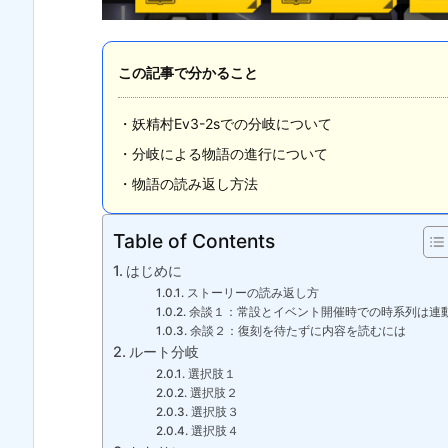
この記事で分かること
・妖精村Ev3-2sでの分岐について
・分岐による物語の進行について
・物語の読み返し方法
Table of Contents
はじめに
ストーリーの読み返し方
余談１：常設とイベント開催時での時系列は連
余談２：復刻を待たずに内容を読むには
ルート分岐
選択肢１
選択肢２
選択肢３
選択肢４