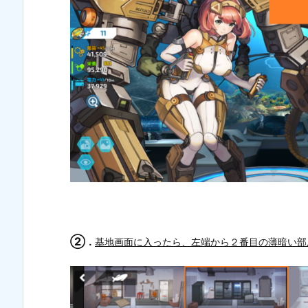
②
．
基地画面に入ったら、左端から２番目の薄暗い部