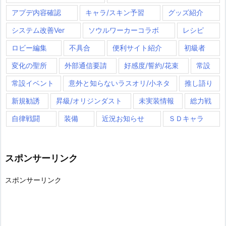
アプデ内容確認
キャラ/スキン予習
グッズ紹介
システム改善Ver
ソウルワーカーコラボ
レシピ
ロビー編集
不具合
便利サイト紹介
初級者
変化の聖所
外部通信要請
好感度/誓約/花束
常設
常設イベント
意外と知らないラスオリ/小ネタ
推し語り
新規勧誘
昇級/オリジンダスト
未実装情報
総力戦
自律戦闘
装備
近況お知らせ
ＳＤキャラ
スポンサーリンク
スポンサーリンク