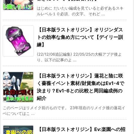
はじめに だいたい編成を見ていると必ずあるスキ
ルレベル１０必須、の文字。 それど ...
【日本版ラストオリジン】オリジンダス
トの効率な集め方について【デイリー訓
練】
(22/12/06追記編集) 22/05/25の大幅アプデ後よ
り、以下の記事のよ ...
【日本版ラストオリジン】蓮花と陰に咲
く薔薇イベント素材/財貨集めはEv1-4で
決まり？Ev1-6との比較と周回編成例の
紹介
このページはリメイク前のものです。 23年現在のリメイク後の蓮花イ
ベについてはこ ...
【日本版ラストオリジン】Ev:楽園への招