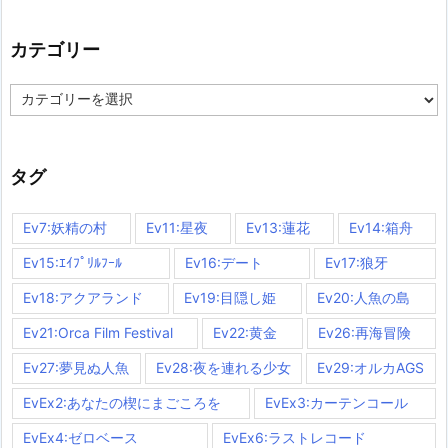
カテゴリー
カ
テ
ゴ
リ
ー
タグ
Ev7:妖精の村
Ev11:星夜
Ev13:蓮花
Ev14:箱舟
Ev15:ｴｲﾌﾟﾘﾙﾌｰﾙ
Ev16:デート
Ev17:狼牙
Ev18:アクアランド
Ev19:目隠し姫
Ev20:人魚の島
Ev21:Orca Film Festival
Ev22:黄金
Ev26:再海冒険
Ev27:夢見ぬ人魚
Ev28:夜を連れる少女
Ev29:オルカAGS
EvEx2:あなたの楔にまごころを
EvEx3:カーテンコール
EvEx4:ゼロベース
EvEx6:ラストレコード