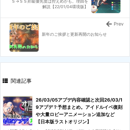
Ｓ→ＳＳ昇級優先度は控えめかも。理由を
解説【22/01/04環境版】
Prev
新年のご挨拶と更新再開のお知らせ
関連記事
26/03/05アプデ内容確認と次回26/03/1
9アプデ？予想まとめ。アイドルイベ復刻
や大量ロビーアニメーション追加など
【日本版ラストオリジン】