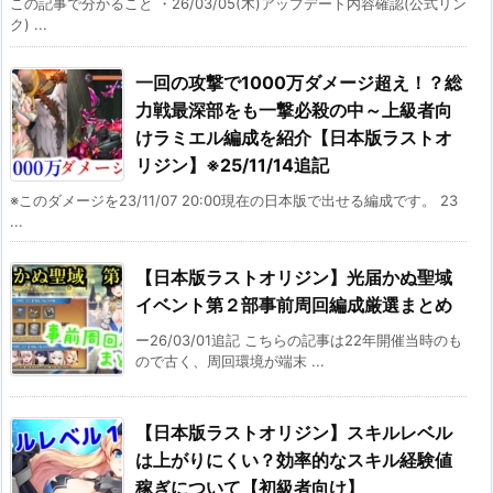
この記事で分かること ・26/03/05(木)アップデート内容確認(公式リン
ク) ...
一回の攻撃で1000万ダメージ超え！？総
力戦最深部をも一撃必殺の中～上級者向
けラミエル編成を紹介【日本版ラストオ
リジン】※25/11/14追記
※このダメージを23/11/07 20:00現在の日本版で出せる編成です。 23
...
【日本版ラストオリジン】光届かぬ聖域
イベント第２部事前周回編成厳選まとめ
ー26/03/01追記 こちらの記事は22年開催当時のも
ので古く、周回環境が端末 ...
【日本版ラストオリジン】スキルレベル
は上がりにくい？効率的なスキル経験値
稼ぎについて【初級者向け】