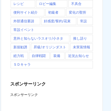
レシピ
ロビー編集
不具合
便利サイト紹介
初級者
変化の聖所
外部通信要請
好感度/誓約/花束
常設
常設イベント
意外と知らないラスオリ/小ネタ
推し語り
新規勧誘
昇級/オリジンダスト
未実装情報
総力戦
自律戦闘
装備
近況お知らせ
ＳＤキャラ
スポンサーリンク
スポンサーリンク