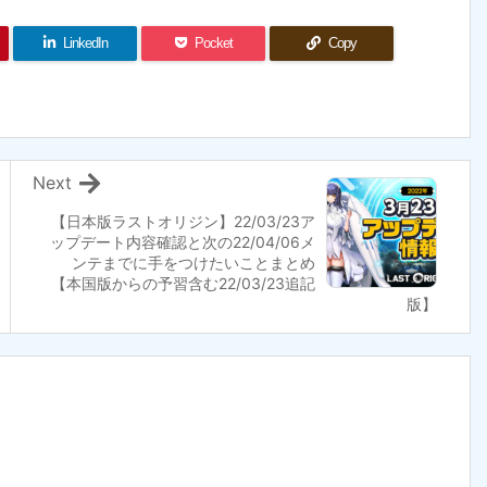
LinkedIn
Pocket
Copy
Next
【日本版ラストオリジン】22/03/23ア
ップデート内容確認と次の22/04/06メ
ンテまでに手をつけたいことまとめ
【本国版からの予習含む22/03/23追記
版】