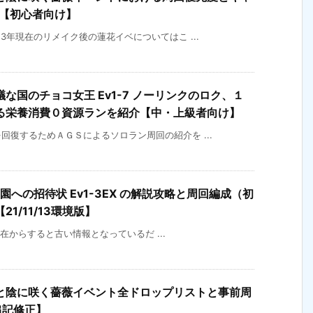
介【初心者向け】
3年現在のリメイク後の蓮花イベについてはこ ...
な国のチョコ女王 Ev1-7 ノーリンクのロク、１
る栄養消費０資源ランを紹介【中・上級者向け】
復するためＡＧＳによるソロラン周回の紹介を ...
園への招待状 Ev1-3EX の解説攻略と周回編成（初
1/11/13環境版】
年現在からすると古い情報となっているだ ...
と陰に咲く薔薇イベント全ドロップリストと事前周
追記修正】