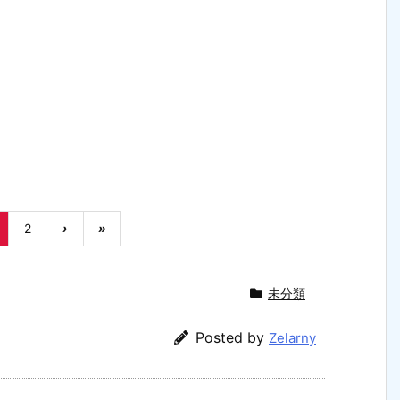
2
›
»
未分類
Posted by
Zelarny