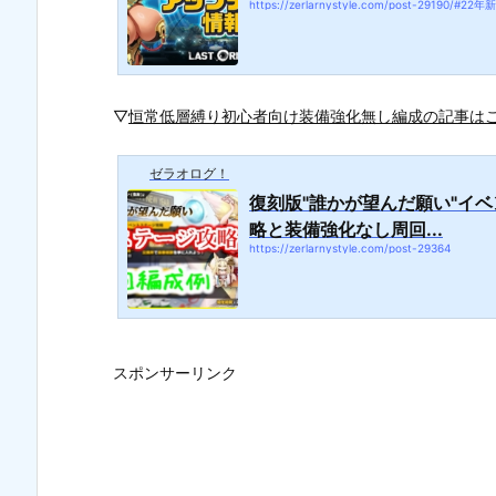
▽
恒常低層縛り初心者向け装備強化無し編成の記事は
ゼラオログ！
復刻版"誰かが望んだ願い"イ
略と装備強化なし周回...
https://zerlarnystyle.com/post-29364
スポンサーリンク