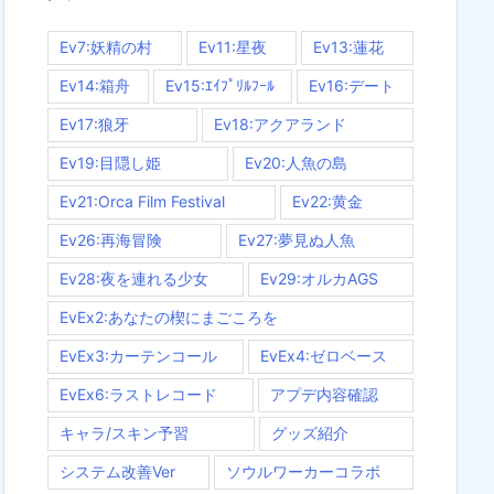
Ev7:妖精の村
Ev11:星夜
Ev13:蓮花
Ev14:箱舟
Ev15:ｴｲﾌﾟﾘﾙﾌｰﾙ
Ev16:デート
Ev17:狼牙
Ev18:アクアランド
Ev19:目隠し姫
Ev20:人魚の島
Ev21:Orca Film Festival
Ev22:黄金
Ev26:再海冒険
Ev27:夢見ぬ人魚
Ev28:夜を連れる少女
Ev29:オルカAGS
EvEx2:あなたの楔にまごころを
EvEx3:カーテンコール
EvEx4:ゼロベース
EvEx6:ラストレコード
アプデ内容確認
キャラ/スキン予習
グッズ紹介
システム改善Ver
ソウルワーカーコラボ