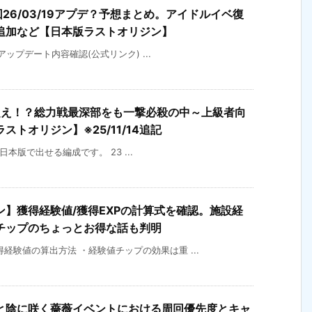
回26/03/19アプデ？予想まとめ。アイドルイベ復
追加など【日本版ラストオリジン】
)アップデート内容確認(公式リンク) ...
超え！？総力戦最深部をも一撃必殺の中～上級者向
トオリジン】※25/11/14追記
の日本版で出せる編成です。 23 ...
】獲得経験値/獲得EXPの計算式を確認。施設経
チップのちょっとお得な話も判明
経験値の算出方法 ・経験値チップの効果は重 ...
と陰に咲く薔薇イベントにおける周回優先度とキャ