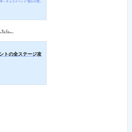
https://zerlarnystyle.com/post-29190/#22年新年～チョコイベント”誰かが望んだ願い”が２週間限定で復刻
こちら。
ベントの全ステージ攻