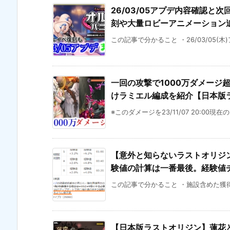
26/03/05アプデ内容確認と次
刻や大量ロビーアニメーション
この記事で分かること ・26/03/05(木
一回の攻撃で1000万ダメージ
けラミエル編成を紹介【日本版ラス
※このダメージを23/11/07 20:00現在
【意外と知らないラストオリジン
験値の計算は一番最後。経験値
この記事で分かること ・施設含めた獲得
【日本版ラストオリジン】蓮花