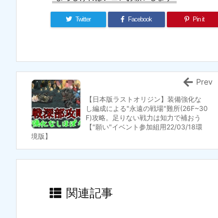
Twitter
Facebook
Pin it
Prev
【日本版ラストオリジン】装備強化な
し編成による"永遠の戦場"難所(26F~30
F)攻略。足りない戦力は知力で補おう
【"願い"イベント参加組用22/03/18環
境版】
関連記事