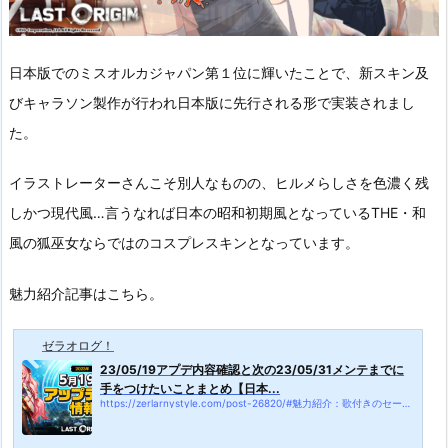
日本版でのミスオルカジャパン第１位に輝いたことで、新スキン及
びキャラソン製作が行われ日本版に先行される形で実装されまし
た。
イラストレーターさんこそ別人なものの、ヒルメらしさを色濃く残
しかつ現代風…言うなれば日本の昭和初期風となっているTHE・和
風の狐巫女ならではのコスプレスキンとなっています。
魅力紹介記事はこちら。
ゼラオログ！
23/05/19アプデ内容確認と次の23/05/31メンテまでに
手をつけたいことまとめ【日本...
https://zerlarnystyle.com/post-26820/#魅力紹介：歌付きのセーラー服ヒルメ