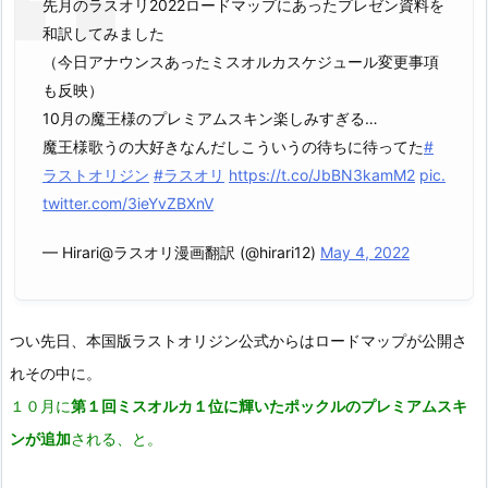
先月のラスオリ2022ロードマップにあったプレゼン資料を
和訳してみました
（今日アナウンスあったミスオルカスケジュール変更事項
も反映）
10月の魔王様のプレミアムスキン楽しみすぎる…
魔王様歌うの大好きなんだしこういうの待ちに待ってた
#
ラストオリジン
#ラスオリ
https://t.co/JbBN3kamM2
pic.
twitter.com/3ieYvZBXnV
— Hirari@ラスオリ漫画翻訳 (@hirari12)
May 4, 2022
つい先日、本国版ラストオリジン公式からはロードマップが公開さ
れその中に。
１０月に
第１回ミスオルカ１位に輝いたポックルのプレミアムスキ
ンが追加
される、と。