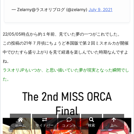
— Zelarny@ラスオリブログ (@zelarny)
July 9, 2021
22/05/05時点から約１年前、見ていた夢の一つがこれでした。
この投稿の21年７月頃にちょうど本国版で第２回ミスオルカが開催
中でひたすら盛り上がりを見て経過を楽しんでいた時期なんですよ
ね。
ラスオリJPもいつか、と思い描いていた夢が現実となった瞬間でし
た。
サイドバー
検索
上へ
ホーム
コメント