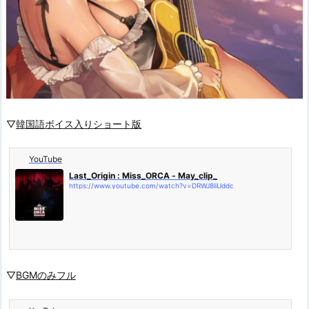
▽
韓国語ボイス入りショート版
YouTube
Last_Origin : Miss_ORCA - May_clip_
https://www.youtube.com/watch?v=DRWJ8liUddc
▽
BGMのみフル