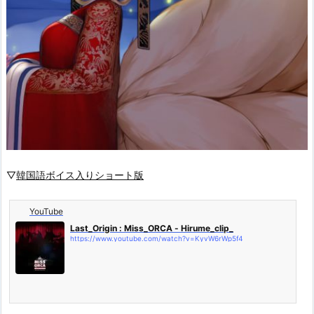
▽
韓国語ボイス入りショート版
YouTube
Last_Origin : Miss_ORCA - Hirume_clip_
https://www.youtube.com/watch?v=KyvW6rWp5f4