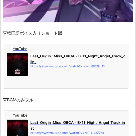
▽
韓国語ボイス入りショート版
YouTube
Last_Origin : Miss_ORCA - B-11_Night_Angel_Track_c
lip_
https://www.youtube.com/watch?v=dwuJGC2kuAY
▽
BGMのみフル
YouTube
Last_Origin :Miss_ORCA - B-11_Night_Angel_Track.in
st
https://www.youtube.com/watch?v=NIFHL4qZ7ek