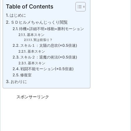
Table of Contents
はじめに
ＳＤヒルメちゃんじっくり閲覧
待機+詳細不明+移動+勝利モーション
基本スキン
実は前張り？
スキル１：太陽の息吹(×0.5倍速)
基本スキン
スキル２：退魔の術法(×0.5倍速)
基本スキン
戦闘不能モーション(×0.5倍速)
修復室
おわりに
スポンサーリンク