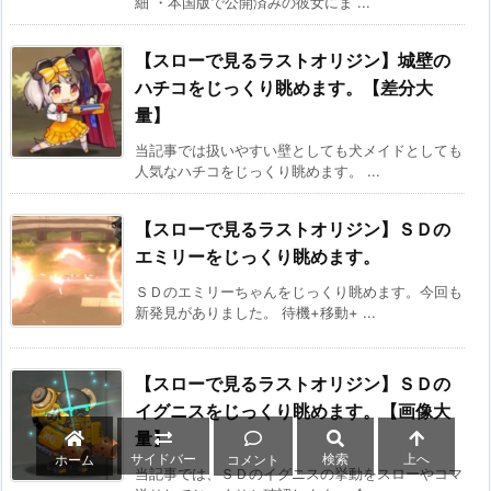
細 ・本国版で公開済みの彼女にま ...
【スローで見るラストオリジン】城壁の
ハチコをじっくり眺めます。【差分大
量】
当記事では扱いやすい壁としても犬メイドとしても
人気なハチコをじっくり眺めます。 ...
【スローで見るラストオリジン】ＳＤの
エミリーをじっくり眺めます。
ＳＤのエミリーちゃんをじっくり眺めます。今回も
新発見がありました。 待機+移動+ ...
【スローで見るラストオリジン】ＳＤの
イグニスをじっくり眺めます。【画像大
量】
サイドバー
検索
上へ
ホーム
コメント
当記事では、ＳＤのイグニスの挙動をスローやコマ