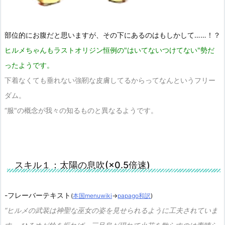
部位的にお腹だと思いますが、その下にあるのはもしかして……！？
ヒルメちゃんもラストオリジン恒例の"はいてないつけてない"勢だ
ったようです。
下着なくても垂れない強靭な皮膚してるからってなんというフリー
ダム。
“服"の概念が我々の知るものと異なるようです。
スキル１：太陽の息吹(×0.5倍速)
-フレーバーテキスト
(
本国menuwiki
→
papago和訳
)
“ヒルメの武装は神聖な巫女の姿を見せられるように工夫されていま