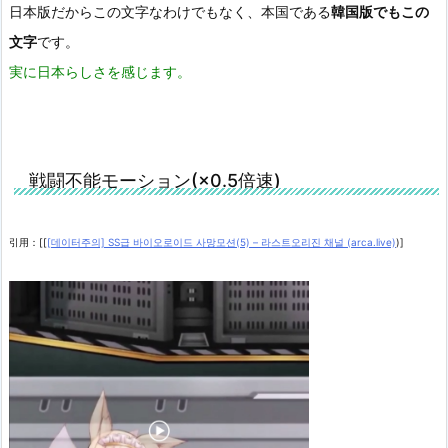
日本版だからこの文字なわけでもなく、本国である
韓国版でもこの
文字
です。
実に日本らしさを感じます。
戦闘不能モーション(×0.5倍速)
引用：[[
[데이터주의] SS급 바이오로이드 사망모션(5) – 라스트오리진 채널 (arca.live)
)]