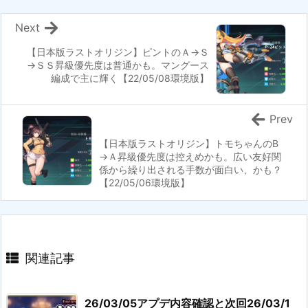
Next
【日本版ラストオリジン】ピントのＡ→Ｓ
→ＳＳ昇級優先度は普通かも。マングース
編成で主に輝く【22/05/08環境版】
Prev
【日本版ラストオリジン】トモちゃんのB
→Ａ昇級優先度は控えめかも。広い友好関
係から繰り出される手数が面白い、かも？
【22/05/06環境版】
関連記事
26/03/05アプデ内容確認と次回26/03/1