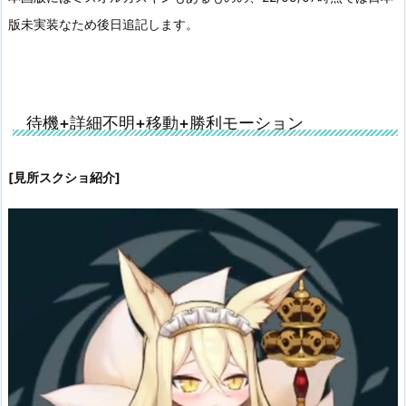
版未実装なため後日追記します。
待機+詳細不明+移動+勝利モーション
[見所スクショ紹介]