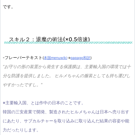
です。
スキル２：退魔の術法(×0.5倍速)
-フレーバーテキスト
(
本国menuwiki
→
papago和訳
)
“お守りの形の装置から発生する保護膜は、主要輸入国の環境では十
分な防護を提供しました。 ヒルメちゃんの服装としても持ち運びし
やすかったですし。"
※主要輸入国、とは作中の日本のことです。
韓国の三安産業で開発、製造されたヒルメちゃんは日本へ売り出す
にあたり、サブカルチャーを取り込みに取り込んだ結果の容姿や能
力だったりします。