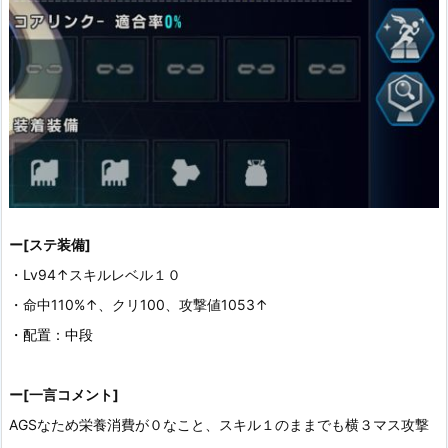
ー[ステ装備]
・Lv94↑スキルレベル１０
・命中110%↑、クリ100、攻撃値1053↑
・配置：中段
ー[一言コメント]
AGSなため栄養消費が０なこと、スキル１のままでも横３マス攻撃