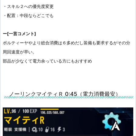
・スキル２への優先度変更
・配置：中段ならどこでも
ー[一言コメント]
ポルティーヤやより総合消費は６多めだし装備も要求するがその分
周回速度が早い。
部品が少なくて電力余っている方にもおすすめ
ノーリンクマイティＲ 0:45（電力消費最安）