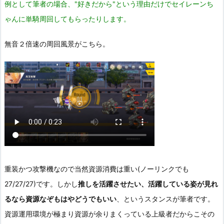
例として筆者の場合、"好きだから"という理由だけでセイレーンち
ゃんに単騎周回してもらったりします。
無音２倍速の周回風景がこちら。
重装かつ攻撃機なので当然資源消費は重い(ノーリンクでも
27/27/27)です。しかし
推しを活躍させたい、活躍している姿が見れ
るなら資源なぞもはやどうでもいい
、というスタンスが筆者です。
資源運用環境が極まり資源が余りまくっている上級者だからこその