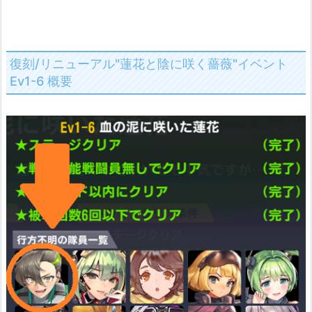
復刻/リニューアル"蓮花と陰に咲く薔薇"イベント
Ev1-6 概要