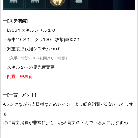
ー[ステ装備]
・Lv96↑スキルレベル１０
・命中110%↑、クリ100、攻撃値602↑
・対重装型戦闘システムEx+0
（入手：常設4-3Ex初回クリア報酬）
・スキル２への優先度変更
・配置：中段前
ー[一言コメント]
Aランクながら支援機なためレイシーより総合消費が3安かったりす
る。
特に電力消費が非常に少ないため電力の凹んでいる人におすすめ