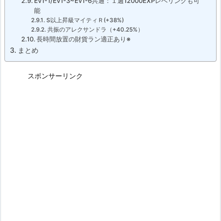
Ev1-1/Ev1-3~Ev1-6共通：１週12000EXPレベリングも可
能
S以上昇級マイティＲ(+38%)
共振のアレクサンドラ（+40.25%）
長時間放置の財貨ラン適正あり※
まとめ
スポンサーリンク