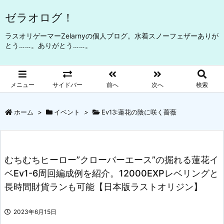
ゼラオログ！
ラスオリゲーマーZelarnyの個人ブログ。水着スノーフェザーありが
とう……。ありがとう……。
メニュー
サイドバー
前へ
次へ
検索
ホーム
>
イベント
>
Ev13:蓮花の陰に咲く薔薇
むちむちヒーロー”クローバーエース”の掘れる蓮花イ
ベEv1-6周回編成例を紹介。12000EXPレベリングと
長時間財貨ランも可能【日本版ラストオリジン】
2023年6月15日