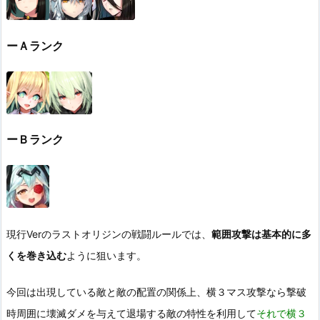
ーＡランク
ーＢランク
現行Verのラストオリジンの戦闘ルールでは、
範囲攻撃は基本的に多
くを巻き込む
ように狙います。
今回は出現している敵と敵の配置の関係上、横３マス攻撃なら撃破
時周囲に壊滅ダメを与えて退場する敵の特性を利用して
それで横３