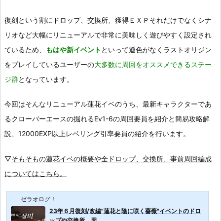
復刻という割にドロップ、交換所、獲得ＥＸＰそれだけでなくシナ
リオなど大幅にリニューアルで非常に美味しく遊びやすく設定され
ているため、
もはや新イベント
といって遜色がなくラストオリジン
をプレイしているユーザーの
大多数に周回をオススメできるステー
ジ群
となっています。
今回はそんなリニューアル蓮花イベのうち、最新キャラクターであ
るクローバーエースの掘れるEv1-6の周回要員を紹介と簡易攻略解
説、12000EXP以上レベリング引率要員の紹介を行います。
▽
そもそもの蓮花イベの概要や全ドロップ、交換所、事前周回編成
についてはこちら。
ゼラオログ！
23年６月復刻/改編"蓮花と陰に咲く薔薇"イベントのドロ
ップや交換所、周...