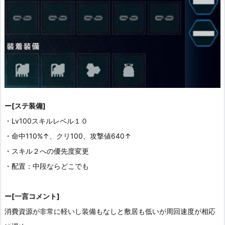
ー[ステ装備]
・Lv100スキルレベル１０
・命中110%↑、クリ100、攻撃値640↑
・スキル２への優先度変更
・配置：中段ならどこでも
ー[一言コメント]
消費資源が非常に軽いし装備もなしと敷居も低いが周回速度が相応