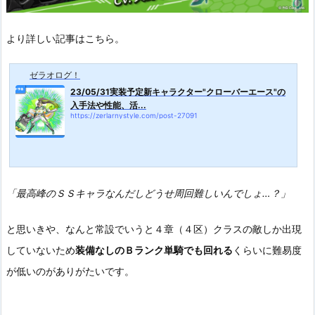
より詳しい記事はこちら。
ゼラオログ！
23/05/31実装予定新キャラクター"クローバーエース"の
入手法や性能、活...
https://zerlarnystyle.com/post-27091
「最高峰のＳＳキャラなんだしどうせ周回難しいんでしょ…？」
と思いきや、なんと常設でいうと４章（４区）クラスの敵しか出現
していないため
装備なしのＢランク単騎でも回れる
くらいに難易度
が低いのがありがたいです。