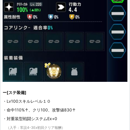
ー[ステ装備]
・Lv100スキルレベル１０
・命中110%↑、クリ100、攻撃値830↑
・対重装型戦闘システムEx+0
（入手：常設4-3Ex初回クリア報酬）