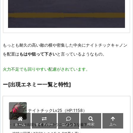
もっとも耐久の高い敵の横や密集した中央にナイトチックキャノン
を配置は
もはや狙って下さい
と言っているようなもの。
火力不足でも回りやすい配慮がされています。
ー[出現エネミー一覧と特性
]
ナイトチックLv25（HP:1158）
サイドバー
検索
上へ
・１体だけ出現する敵のブラウニー敵存在な最下級兵
ホーム
コメント