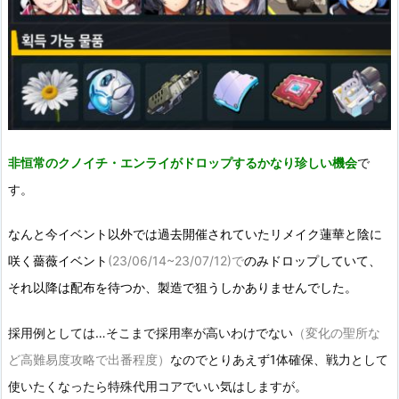
非恒常のクノイチ・エンライがドロップするかなり珍しい機会
で
す。
なんと今イベント以外では過去開催されていたリメイク蓮華と陰に
咲く薔薇イベント
(23/06/14~23/07/12)で
のみドロップしていて、
それ以降は配布を待つか、製造で狙うしかありませんでした。
採用例としては…そこまで採用率が高いわけでない
（変化の聖所な
ど高難易度攻略で出番程度）
なのでとりあえず1体確保、戦力として
使いたくなったら特殊代用コアでいい気はしますが。