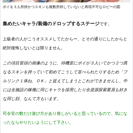
ポイを３人所持かつスキンも複数所持していないと再現不可なロビーの図
集めたいキャラ/装備のドロップするステージ
です。
上級者の人がこうオススメしてたからー、とその通りにしたからと
絶対後悔しないとは限りません。
この項目冒頭の画像のように、待機室にポイが３人いてかつ２つ異
なるスキンを持っていて初めてこうして並べられたりするため「フ
ルリンク１体ね、ＯＫ」と捉えてしまうとこれができませんし、中
には全施設の稼働に同じキャラを採用したり全資源探索要員も好き
な同じ顔、なんて方もいます。
司令官の数だけ遊び方があり推しがいると思っているので、気にな
ったならやりたいようにして下さい。