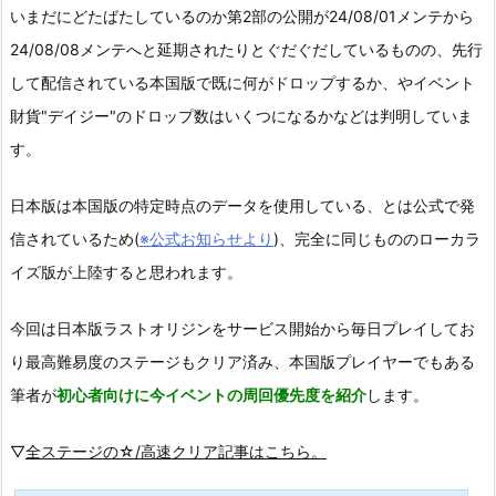
いまだにどたばたしているのか第2部の公開が24/08/01メンテから
24/08/08メンテへと延期されたりとぐだぐだしているものの、先行
して配信されている本国版で既に何がドロップするか、やイベント
財貨"デイジー"のドロップ数はいくつになるかなどは判明していま
す。
日本版は本国版の特定時点のデータを使用している、とは公式で発
信されているため(
※公式お知らせより
)、完全に同じもののローカラ
イズ版が上陸すると思われます。
今回は日本版ラストオリジンをサービス開始から毎日プレイしてお
り最高難易度のステージもクリア済み、本国版プレイヤーでもある
筆者が
初心者向けに今イベントの周回優先度を紹介
します。
▽
全ステージの☆/高速クリア記事はこちら。