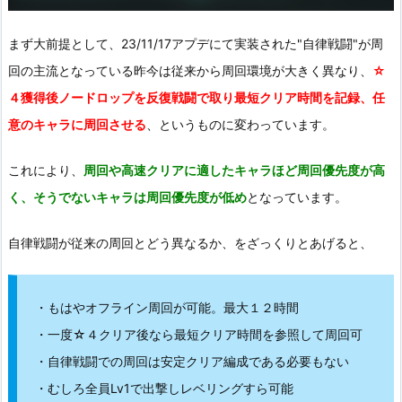
まず大前提として、23/11/17アプデにて実装された"自律戦闘"が周
回の主流となっている昨今は従来から周回環境が大きく異なり、
☆
４獲得後ノードロップを反復戦闘で取り最短クリア時間を記録、任
意のキャラに周回させる
、というものに変わっています。
これにより、
周回や高速クリアに適したキャラほど周回優先度が高
く、そうでないキャラは周回優先度が低め
となっています。
自律戦闘が従来の周回とどう異なるか、をざっくりとあげると、
・もはやオフライン周回が可能。最大１２時間
・一度☆４クリア後なら最短クリア時間を参照して周回可
・自律戦闘での周回は安定クリア編成である必要もない
・むしろ全員Lv1で出撃しレベリングすら可能