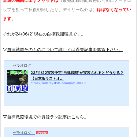
普通の周回に出すメリットは
（最短記録時間獲得のためにノードロ
ップを狙って反復戦闘したり、デイリー以外は）
ほぼなくなってい
ます
。
それが24/06/21現在の自律戦闘環境です。
▽
自律戦闘そのものについて詳しくは過去記事を閲覧下さい。
ゼラオログ！
23/11/22実装予定"自律戦闘"が実装されるとどうなる？
【日本版ラストオ...
https://zerlarnystyle.com/post-30905
▽
自律戦闘環境での資源ラン記事はこちら。
ゼラオログ！
1 Pocket