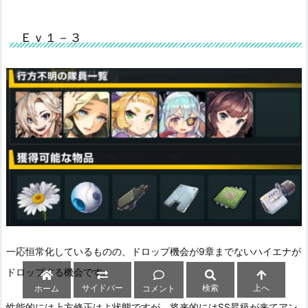
Ｅｖ１－３
一応恒常化しているものの、ドロップ機会が9章までないハイエナが
ドロップする機会です。
サイドバー
検索
上へ
ホーム
コメント
性能的には上方修正はよ状態ですが、将来的にはSS昇級が来てアン