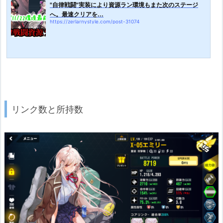
"自律戦闘"実装により資源ラン環境もまた次のステージ
へ。最速クリアを...
https://zerlarnystyle.com/post-31074
リンク数と所持数