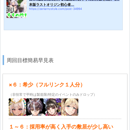
本版ラストオリジン初心者...
https://zerlarnystyle.com/post-34994
周回目標簡易早見表
×６：希少（フルリンク１人分）
（非恒常で平時は製造限/特定のイベントのみドロップ）
１～６：採用率が高く入手の敷居が少し高い