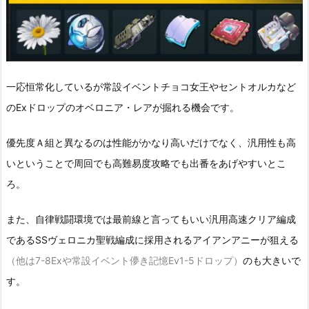
一応恒常化しているが常設イベントチョコ女王やセントオルカなど
のExドロップのオベロニア・レアが掘れる機会です。
優先度Ａ組と異なるのは性能がかなり高いだけでなく、汎用性も高
いということで周回でも高難易度攻略でも出番をあげやすいとこ
ろ。
また、自律戦闘環境では最前線と言ってもいい汎用高速クリア編成
であるSSヴェロニカ聖戦編成に採用されるアイアンアニーが狙える
（他は7-8Exや常設イベント儚き記憶Ev1-5ドロップ）
のも大きいで
す。