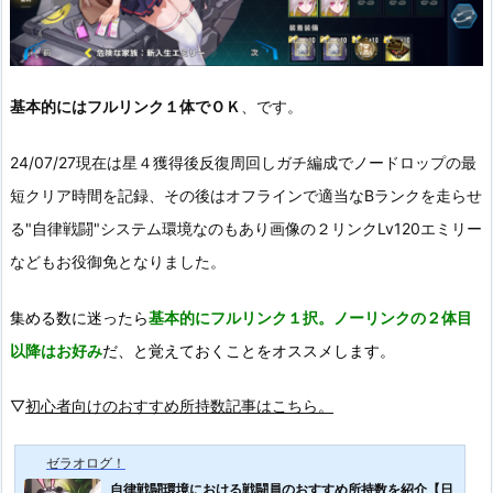
基本的にはフルリンク１体でＯＫ
、です。
24/07/27現在は星４獲得後反復周回しガチ編成でノードロップの最
短クリア時間を記録、その後はオフラインで適当なBランクを走らせ
る"自律戦闘"システム環境なのもあり画像の２リンクLv120エミリー
などもお役御免となりました。
集める数に迷ったら
基本的にフルリンク１択。ノーリンクの２体目
以降はお好み
だ、と覚えておくことをオススメします。
▽
初心者向けのおすすめ所持数記事はこちら。
ゼラオログ！
自律戦闘環境における戦闘員のおすすめ所持数を紹介【日