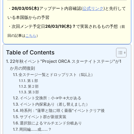
・
26/03/05(木
)
アップデート内容確認(
公式リンク
)と先行して
いる本国版からの予習
・次回メンテ予定日
26/03/19(木
)？
で実装されるもの予想
（前
回の記事は
こちら
）
Table of Contents
22年秋イベント"Project ORCA スターナイトステージ"が1
か月の間復刻
全ステージ一覧とドロップリスト（S以上）
第１部
第２部
第３部
イベント交換所：小→中→大がある
イベント内探索あり（差し替えました）
時系列："蓮華と陰に咲く薔薇"イベントクリア後
サブイベント群が新規実装
選択肢によるマルチエンド分岐あり
周回編……成……？