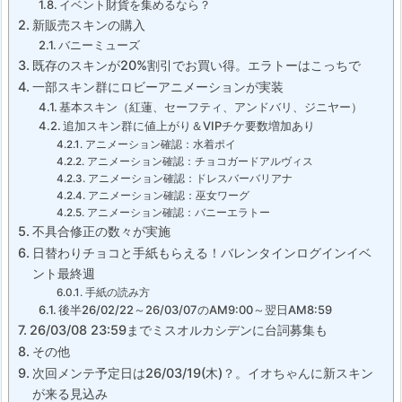
イベント財貨を集めるなら？
新販売スキンの購入
バニーミューズ
既存のスキンが20%割引でお買い得。エラトーはこっちで
一部スキン群にロビーアニメーションが実装
基本スキン（紅蓮、セーフティ、アンドバリ、ジニヤー）
追加スキン群に値上がり＆VIPチケ要数増加あり
アニメーション確認：水着ポイ
アニメーション確認：チョコガードアルヴィス
アニメーション確認：ドレスバーバリアナ
アニメーション確認：巫女ワーグ
アニメーション確認：バニーエラトー
不具合修正の数々が実施
日替わりチョコと手紙もらえる！バレンタインログインイベ
ント最終週
手紙の読み方
後半26/02/22～26/03/07のAM9:00～翌日AM8:59
26/03/08 23:59までミスオルカシデンに台詞募集も
その他
次回メンテ予定日は26/03/19(木)？。イオちゃんに新スキン
が来る見込み