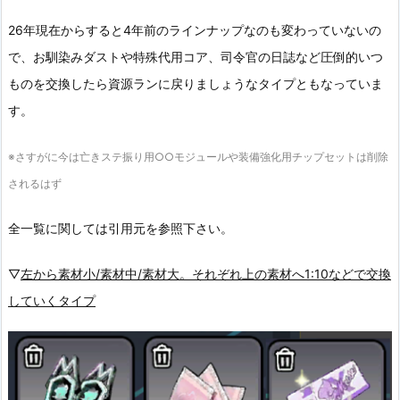
26年現在からすると4年前のラインナップなのも変わっていないの
で、お馴染みダストや特殊代用コア、司令官の日誌など圧倒的いつ
ものを交換したら資源ランに戻りましょうなタイプともなっていま
す。
※さすがに今は亡きステ振り用○○モジュールや装備強化用チップセットは削除
されるはず
全一覧に関しては引用元を参照下さい。
▽
左から素材小/素材中/素材大。それぞれ上の素材へ1:10などで交換
していくタイプ