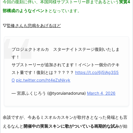
今回の復刻に伴い、本国同様サブストーリー群まであるという
実質4
部構成のようなイベント
となっています。
▽
監修さんも悲鳴をあげるほど
プロジェクトオルカ スターナイトステージ復刻いたしま
す！
サブストーリーが追加されてます！イベント一個分のテキ
スト量です！復刻とは？？？？？
https://t.co/6j5lAg3S5
O
pic.twitter.com/ht4eZsNkyk
— 宮原ふくじろう (@tyoruianadoruna)
March 4, 2026
余談ですが、今あるミスオルカスキンが歌付きとなった発端とも言
えるなんと
開催中の実装スキンに歌がついている画期的な試み
が始