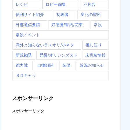
レシピ
ロビー編集
不具合
便利サイト紹介
初級者
変化の聖所
外部通信要請
好感度/誓約/花束
常設
常設イベント
意外と知らないラスオリ/小ネタ
推し語り
新規勧誘
昇級/オリジンダスト
未実装情報
総力戦
自律戦闘
装備
近況お知らせ
ＳＤキャラ
スポンサーリンク
スポンサーリンク