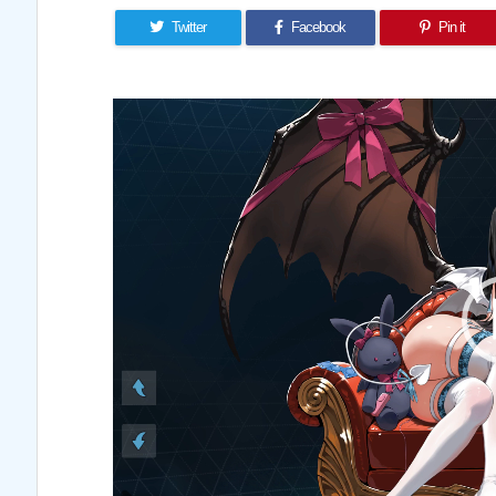
Twitter
Facebook
Pin it
動
画
プ
レ
ー
ヤ
ー