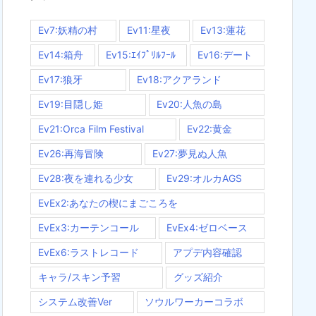
Ev7:妖精の村
Ev11:星夜
Ev13:蓮花
Ev14:箱舟
Ev15:ｴｲﾌﾟﾘﾙﾌｰﾙ
Ev16:デート
Ev17:狼牙
Ev18:アクアランド
Ev19:目隠し姫
Ev20:人魚の島
Ev21:Orca Film Festival
Ev22:黄金
Ev26:再海冒険
Ev27:夢見ぬ人魚
Ev28:夜を連れる少女
Ev29:オルカAGS
EvEx2:あなたの楔にまごころを
EvEx3:カーテンコール
EvEx4:ゼロベース
EvEx6:ラストレコード
アプデ内容確認
キャラ/スキン予習
グッズ紹介
システム改善Ver
ソウルワーカーコラボ