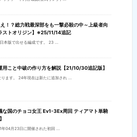
超え！？総力戦最深部をも一撃必殺の中～上級者向
トオリジン】※25/11/14追記
の日本版で出せる編成です。 23 ...
用こと中破の作り方を解説【21/10/30追記版】
なります。 24年現在は新たに追加され ...
国のチョコ女王 Ev1-3Ex周回 ティアマト単騎
】
21年04月23日に開催された初回 ...