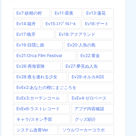
Ev7:妖精の村
Ev11:星夜
Ev13:蓮花
Ev14:箱舟
Ev15:ｴｲﾌﾟﾘﾙﾌｰﾙ
Ev16:デート
Ev17:狼牙
Ev18:アクアランド
Ev19:目隠し姫
Ev20:人魚の島
Ev21:Orca Film Festival
Ev22:黄金
Ev26:再海冒険
Ev27:夢見ぬ人魚
Ev28:夜を連れる少女
Ev29:オルカAGS
EvEx2:あなたの楔にまごころを
EvEx3:カーテンコール
EvEx4:ゼロベース
EvEx6:ラストレコード
アプデ内容確認
キャラ/スキン予習
グッズ紹介
システム改善Ver
ソウルワーカーコラボ