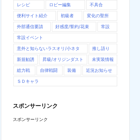
レシピ
ロビー編集
不具合
便利サイト紹介
初級者
変化の聖所
外部通信要請
好感度/誓約/花束
常設
常設イベント
意外と知らないラスオリ/小ネタ
推し語り
新規勧誘
昇級/オリジンダスト
未実装情報
総力戦
自律戦闘
装備
近況お知らせ
ＳＤキャラ
スポンサーリンク
スポンサーリンク