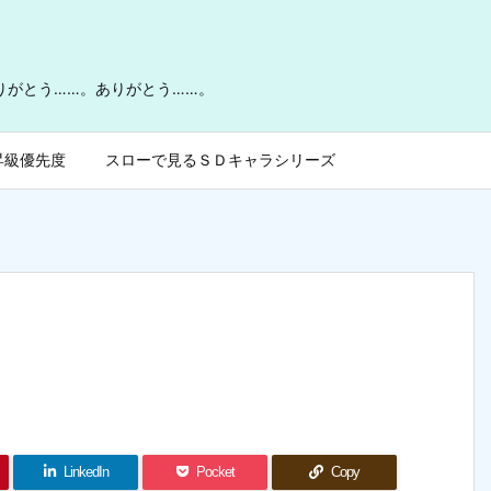
ありがとう……。ありがとう……。
昇級優先度
スローで見るＳＤキャラシリーズ
LinkedIn
Pocket
Copy