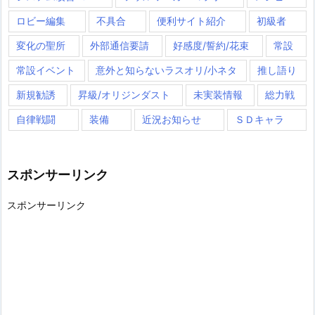
ロビー編集
不具合
便利サイト紹介
初級者
変化の聖所
外部通信要請
好感度/誓約/花束
常設
常設イベント
意外と知らないラスオリ/小ネタ
推し語り
新規勧誘
昇級/オリジンダスト
未実装情報
総力戦
自律戦闘
装備
近況お知らせ
ＳＤキャラ
スポンサーリンク
スポンサーリンク