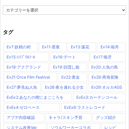
カ
テ
ゴ
リ
ー
タグ
Ev7:妖精の村
Ev11:星夜
Ev13:蓮花
Ev14:箱舟
Ev15:ｴｲﾌﾟﾘﾙﾌｰﾙ
Ev16:デート
Ev17:狼牙
Ev18:アクアランド
Ev19:目隠し姫
Ev20:人魚の島
Ev21:Orca Film Festival
Ev22:黄金
Ev26:再海冒険
Ev27:夢見ぬ人魚
Ev28:夜を連れる少女
Ev29:オルカAGS
EvEx2:あなたの楔にまごころを
EvEx3:カーテンコール
EvEx4:ゼロベース
EvEx6:ラストレコード
アプデ内容確認
キャラ/スキン予習
グッズ紹介
システム改善Ver
ソウルワーカーコラボ
レシピ