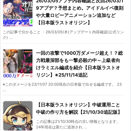
26/03/05アプデ内容確認と次回26/03/1
9アプデ？予想まとめ。アイドルイベ復刻
や大量ロビーアニメーション追加など
【日本版ラストオリジン】
この記事で分かること ・26/03/05(木)アップデート内容確認(公式リン
ク) ...
一回の攻撃で1000万ダメージ超え！？総
力戦最深部をも一撃必殺の中～上級者向
けラミエル編成を紹介【日本版ラストオ
リジン】※25/11/14追記
※このダメージを23/11/07 20:00現在の日本版で出せる編成です。 23
...
【日本版ラストオリジン】中破運用こと
中破の作り方を解説【21/10/30追記版】
この記事は21/10/30時点の古い情報となります。
24年現在は新たに追加され ...