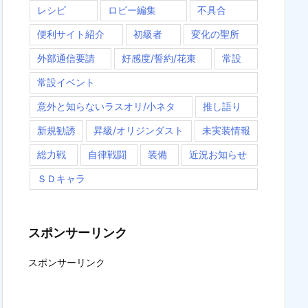
レシピ
ロビー編集
不具合
便利サイト紹介
初級者
変化の聖所
外部通信要請
好感度/誓約/花束
常設
常設イベント
意外と知らないラスオリ/小ネタ
推し語り
新規勧誘
昇級/オリジンダスト
未実装情報
総力戦
自律戦闘
装備
近況お知らせ
ＳＤキャラ
スポンサーリンク
スポンサーリンク