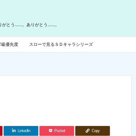
ありがとう……。ありがとう……。
昇級優先度
スローで見るＳＤキャラシリーズ
LinkedIn
Pocket
Copy