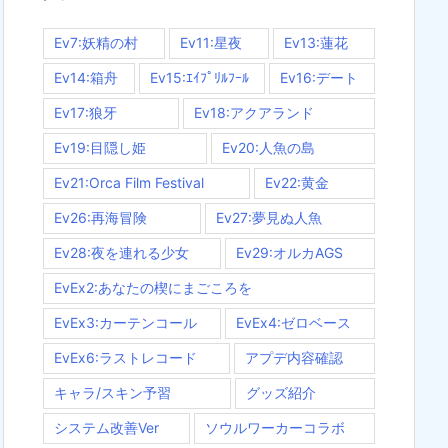
Ev7:妖精の村
Ev11:星夜
Ev13:蓮花
Ev14:箱舟
Ev15:ｴｲﾌﾟﾘﾙﾌｰﾙ
Ev16:デート
Ev17:狼牙
Ev18:アクアランド
Ev19:目隠し姫
Ev20:人魚の島
Ev21:Orca Film Festival
Ev22:黄金
Ev26:再海冒険
Ev27:夢見ぬ人魚
Ev28:夜を連れる少女
Ev29:オルカAGS
EvEx2:あなたの楔にまごころを
EvEx3:カーテンコール
EvEx4:ゼロベース
EvEx6:ラストレコード
アプデ内容確認
キャラ/スキン予習
グッズ紹介
システム改善Ver
ソウルワーカーコラボ