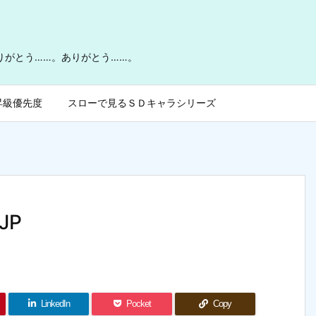
ありがとう……。ありがとう……。
昇級優先度
スローで見るＳＤキャラシリーズ
_JP
LinkedIn
Pocket
Copy