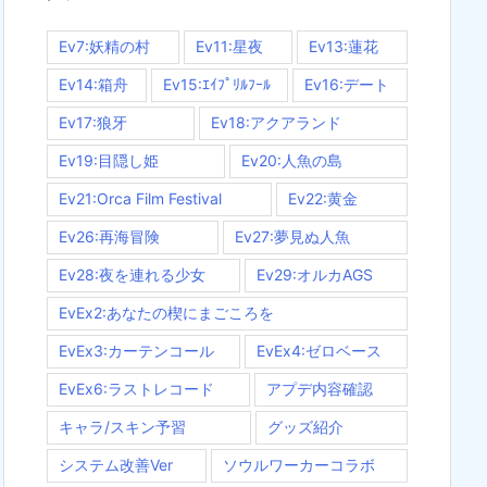
Ev7:妖精の村
Ev11:星夜
Ev13:蓮花
Ev14:箱舟
Ev15:ｴｲﾌﾟﾘﾙﾌｰﾙ
Ev16:デート
Ev17:狼牙
Ev18:アクアランド
Ev19:目隠し姫
Ev20:人魚の島
Ev21:Orca Film Festival
Ev22:黄金
Ev26:再海冒険
Ev27:夢見ぬ人魚
Ev28:夜を連れる少女
Ev29:オルカAGS
EvEx2:あなたの楔にまごころを
EvEx3:カーテンコール
EvEx4:ゼロベース
EvEx6:ラストレコード
アプデ内容確認
キャラ/スキン予習
グッズ紹介
システム改善Ver
ソウルワーカーコラボ