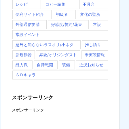
レシピ
ロビー編集
不具合
便利サイト紹介
初級者
変化の聖所
外部通信要請
好感度/誓約/花束
常設
常設イベント
意外と知らないラスオリ/小ネタ
推し語り
新規勧誘
昇級/オリジンダスト
未実装情報
総力戦
自律戦闘
装備
近況お知らせ
ＳＤキャラ
スポンサーリンク
スポンサーリンク