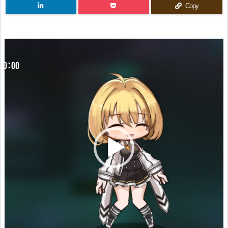
Copy
動
画
プ
レ
ー
ヤ
ー