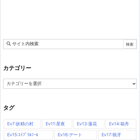
カテゴリー
カ
テ
ゴ
リ
ー
タグ
Ev7:妖精の村
Ev11:星夜
Ev13:蓮花
Ev14:箱舟
Ev15:ｴｲﾌﾟﾘﾙﾌｰﾙ
Ev16:デート
Ev17:狼牙