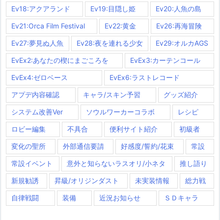
Ev18:アクアランド
Ev19:目隠し姫
Ev20:人魚の島
Ev21:Orca Film Festival
Ev22:黄金
Ev26:再海冒険
Ev27:夢見ぬ人魚
Ev28:夜を連れる少女
Ev29:オルカAGS
EvEx2:あなたの楔にまごころを
EvEx3:カーテンコール
EvEx4:ゼロベース
EvEx6:ラストレコード
アプデ内容確認
キャラ/スキン予習
グッズ紹介
システム改善Ver
ソウルワーカーコラボ
レシピ
ロビー編集
不具合
便利サイト紹介
初級者
変化の聖所
外部通信要請
好感度/誓約/花束
常設
常設イベント
意外と知らないラスオリ/小ネタ
推し語り
新規勧誘
昇級/オリジンダスト
未実装情報
総力戦
自律戦闘
装備
近況お知らせ
ＳＤキャラ