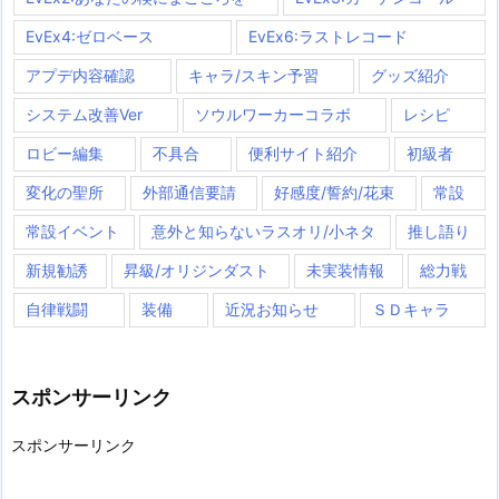
EvEx4:ゼロベース
EvEx6:ラストレコード
アプデ内容確認
キャラ/スキン予習
グッズ紹介
システム改善Ver
ソウルワーカーコラボ
レシピ
ロビー編集
不具合
便利サイト紹介
初級者
変化の聖所
外部通信要請
好感度/誓約/花束
常設
常設イベント
意外と知らないラスオリ/小ネタ
推し語り
新規勧誘
昇級/オリジンダスト
未実装情報
総力戦
自律戦闘
装備
近況お知らせ
ＳＤキャラ
スポンサーリンク
スポンサーリンク