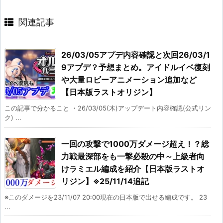
関連記事
26/03/05アプデ内容確認と次回26/03/1
9アプデ？予想まとめ。アイドルイベ復刻
や大量ロビーアニメーション追加など
【日本版ラストオリジン】
この記事で分かること ・26/03/05(木)アップデート内容確認(公式リン
ク) ...
一回の攻撃で1000万ダメージ超え！？総
力戦最深部をも一撃必殺の中～上級者向
けラミエル編成を紹介【日本版ラストオ
リジン】※25/11/14追記
※このダメージを23/11/07 20:00現在の日本版で出せる編成です。 23
...