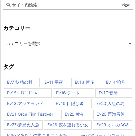
カテゴリー
カ
テ
ゴ
リ
ー
タグ
Ev7:妖精の村
Ev11:星夜
Ev13:蓮花
Ev14:箱舟
Ev15:ｴｲﾌﾟﾘﾙﾌｰﾙ
Ev16:デート
Ev17:狼牙
Ev18:アクアランド
Ev19:目隠し姫
Ev20:人魚の島
Ev21:Orca Film Festival
Ev22:黄金
Ev26:再海冒険
Ev27:夢見ぬ人魚
Ev28:夜を連れる少女
Ev29:オルカAGS
EvEx2:あなたの楔にまごころを
EvEx3:カーテンコール