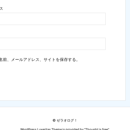
ス
名前、メールアドレス、サイトを保存する。
©
ゼラオログ！
WordPress Luxeritas Theme is provided by "
Thought is free
".