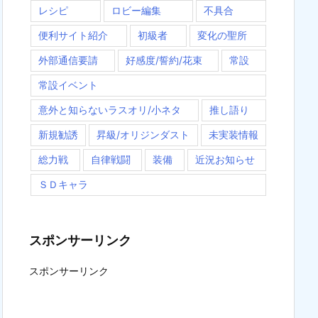
レシピ
ロビー編集
不具合
便利サイト紹介
初級者
変化の聖所
外部通信要請
好感度/誓約/花束
常設
常設イベント
意外と知らないラスオリ/小ネタ
推し語り
新規勧誘
昇級/オリジンダスト
未実装情報
総力戦
自律戦闘
装備
近況お知らせ
ＳＤキャラ
スポンサーリンク
スポンサーリンク