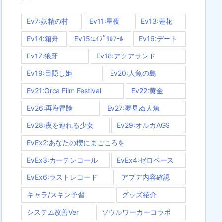
Ev7:妖精の村
Ev11:星夜
Ev13:蓮花
Ev14:箱舟
Ev15:ｴｲﾌﾟﾘﾙﾌｰﾙ
Ev16:デート
Ev17:狼牙
Ev18:アクアランド
Ev19:目隠し姫
Ev20:人魚の島
Ev21:Orca Film Festival
Ev22:黄金
Ev26:再海冒険
Ev27:夢見ぬ人魚
Ev28:夜を連れる少女
Ev29:オルカAGS
EvEx2:あなたの楔にまごころを
EvEx3:カーテンコール
EvEx4:ゼロベース
EvEx6:ラストレコード
アプデ内容確認
キャラ/スキン予習
グッズ紹介
システム改善Ver
ソウルワーカーコラボ