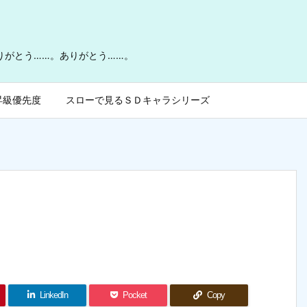
ありがとう……。ありがとう……。
昇級優先度
スローで見るＳＤキャラシリーズ
LinkedIn
Pocket
Copy