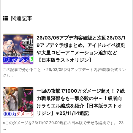
関連記事
26/03/05アプデ内容確認と次回26/03/1
9アプデ？予想まとめ。アイドルイベ復刻
や大量ロビーアニメーション追加など
【日本版ラストオリジン】
この記事で分かること ・26/03/05(木)アップデート内容確認(公式リン
ク) ...
一回の攻撃で1000万ダメージ超え！？総
力戦最深部をも一撃必殺の中～上級者向
けラミエル編成を紹介【日本版ラストオ
リジン】※25/11/14追記
※このダメージを23/11/07 20:00現在の日本版で出せる編成です。 23
...