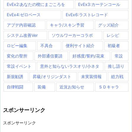
EvEx2:あなたの楔にまごころを
EvEx3:カーテンコール
EvEx4:ゼロベース
EvEx6:ラストレコード
アプデ内容確認
キャラ/スキン予習
グッズ紹介
システム改善Ver
ソウルワーカーコラボ
レシピ
ロビー編集
不具合
便利サイト紹介
初級者
変化の聖所
外部通信要請
好感度/誓約/花束
常設
常設イベント
意外と知らないラスオリ/小ネタ
推し語り
新規勧誘
昇級/オリジンダスト
未実装情報
総力戦
自律戦闘
装備
近況お知らせ
ＳＤキャラ
スポンサーリンク
スポンサーリンク