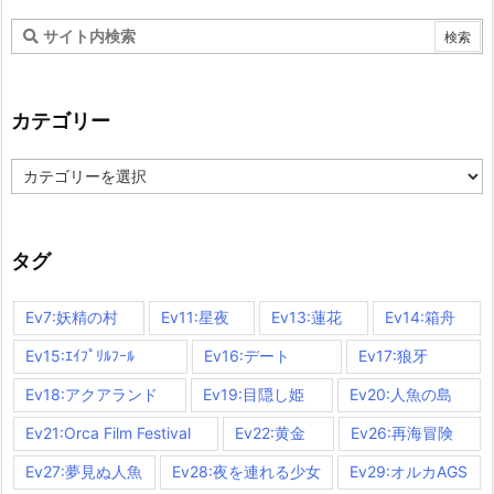
カテゴリー
カ
テ
ゴ
リ
ー
タグ
Ev7:妖精の村
Ev11:星夜
Ev13:蓮花
Ev14:箱舟
Ev15:ｴｲﾌﾟﾘﾙﾌｰﾙ
Ev16:デート
Ev17:狼牙
Ev18:アクアランド
Ev19:目隠し姫
Ev20:人魚の島
Ev21:Orca Film Festival
Ev22:黄金
Ev26:再海冒険
Ev27:夢見ぬ人魚
Ev28:夜を連れる少女
Ev29:オルカAGS