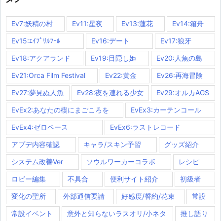
Ev7:妖精の村
Ev11:星夜
Ev13:蓮花
Ev14:箱舟
Ev15:ｴｲﾌﾟﾘﾙﾌｰﾙ
Ev16:デート
Ev17:狼牙
Ev18:アクアランド
Ev19:目隠し姫
Ev20:人魚の島
Ev21:Orca Film Festival
Ev22:黄金
Ev26:再海冒険
Ev27:夢見ぬ人魚
Ev28:夜を連れる少女
Ev29:オルカAGS
EvEx2:あなたの楔にまごころを
EvEx3:カーテンコール
EvEx4:ゼロベース
EvEx6:ラストレコード
アプデ内容確認
キャラ/スキン予習
グッズ紹介
システム改善Ver
ソウルワーカーコラボ
レシピ
ロビー編集
不具合
便利サイト紹介
初級者
変化の聖所
外部通信要請
好感度/誓約/花束
常設
常設イベント
意外と知らないラスオリ/小ネタ
推し語り