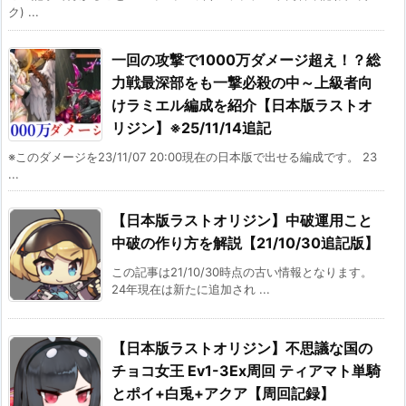
ク) ...
一回の攻撃で1000万ダメージ超え！？総
力戦最深部をも一撃必殺の中～上級者向
けラミエル編成を紹介【日本版ラストオ
リジン】※25/11/14追記
※このダメージを23/11/07 20:00現在の日本版で出せる編成です。 23
...
【日本版ラストオリジン】中破運用こと
中破の作り方を解説【21/10/30追記版】
この記事は21/10/30時点の古い情報となります。
24年現在は新たに追加され ...
【日本版ラストオリジン】不思議な国の
チョコ女王 Ev1-3Ex周回 ティアマト単騎
とポイ+白兎+アクア【周回記録】