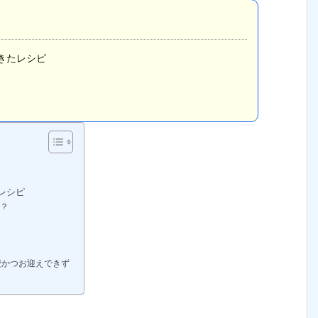
きたレシピ
レシピ
？
費かつお迎えできず