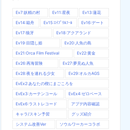
Ev7:妖精の村
Ev11:星夜
Ev13:蓮花
Ev14:箱舟
Ev15:ｴｲﾌﾟﾘﾙﾌｰﾙ
Ev16:デート
Ev17:狼牙
Ev18:アクアランド
Ev19:目隠し姫
Ev20:人魚の島
Ev21:Orca Film Festival
Ev22:黄金
Ev26:再海冒険
Ev27:夢見ぬ人魚
Ev28:夜を連れる少女
Ev29:オルカAGS
EvEx2:あなたの楔にまごころを
EvEx3:カーテンコール
EvEx4:ゼロベース
EvEx6:ラストレコード
アプデ内容確認
キャラ/スキン予習
グッズ紹介
システム改善Ver
ソウルワーカーコラボ