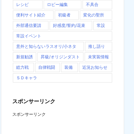
レシピ
ロビー編集
不具合
便利サイト紹介
初級者
変化の聖所
外部通信要請
好感度/誓約/花束
常設
常設イベント
意外と知らないラスオリ/小ネタ
推し語り
新規勧誘
昇級/オリジンダスト
未実装情報
総力戦
自律戦闘
装備
近況お知らせ
ＳＤキャラ
スポンサーリンク
スポンサーリンク