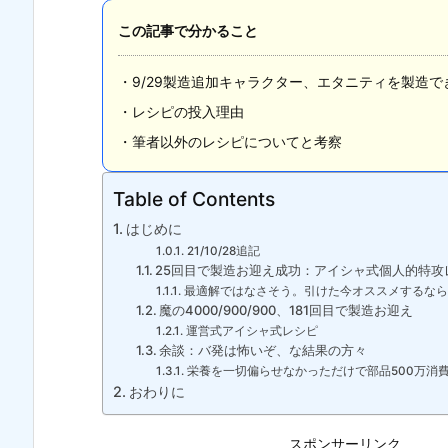
この記事で分かること
・9/29製造追加キャラクター、エタニティを製造で
・レシピの投入理由
・筆者以外のレシピについてと考察
Table of Contents
はじめに
21/10/28追記
25回目で製造お迎え成功：アイシャ式個人的特攻
最適解ではなさそう。引けた今オススメするなら
魔の4000/900/900、181回目で製造お迎え
運営式アイシャ式レシピ
余談：バ発は怖いぞ、な結果の方々
栄養を一切偏らせなかっただけで部品500万消
おわりに
スポンサーリンク