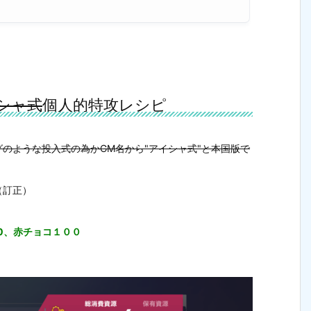
シャ式
個人的特攻レシピ
のような投入式の為かGM名から"アイシャ式"と本国版で
（訂正）
100、赤チョコ１００