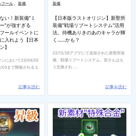
リルフール
,
装備
装備
ない！新装備”ミ
【日本版ラストオリジン】新聖所
ー”が強すぎる
装備”戦場リブートシステム”活用
フールイベントに
法。待機ありきのあのキャラが輝
に入れよう【日本
く……かも？
ン】
22/12/28アプデにて追加された新聖所装
備、戦場リブートシステム。皆さんはも
において23/04/05
う交換され ...
5/03まで開催されるエ
記事を読む
記事を読む