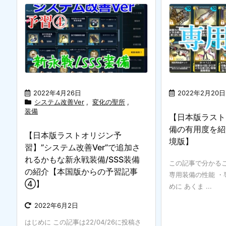
2022年4月26日
2022年2月20日
システム改善Ver
,
変化の聖所
,
装備
【日本版ラスト
備の有用度を紹介
【日本版ラストオリジン予
境版】
習】”システム改善Ver”で追加さ
れるかもな新永戦装備/SSS装備
この記事で分かるこ
の紹介【本国版からの予習記事
専用装備の性能 ・
④】
めに あくま ...
2022年6月2日
はじめに この記事は22/04/26に投稿さ