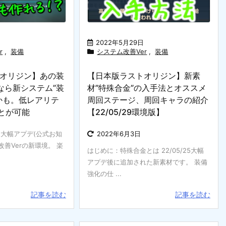
2022年5月29日
r
,
装備
システム改善Ver
,
装備
オリジン】あの装
【日本版ラストオリジン】新素
なら新システム”装
材”特殊合金”の入手法とオススメ
かも。低レアリテ
周回ステージ、周回キャラの紹介
ことが可能
【22/05/29環境版】
/25大幅アプデ(公式お知
2022年6月3日
改善Verの新環境。 楽
はじめに：特殊合金とは 22/05/25大幅
アプデ後に追加された新素材です。 装備
強化の仕 ...
記事を読む
記事を読む