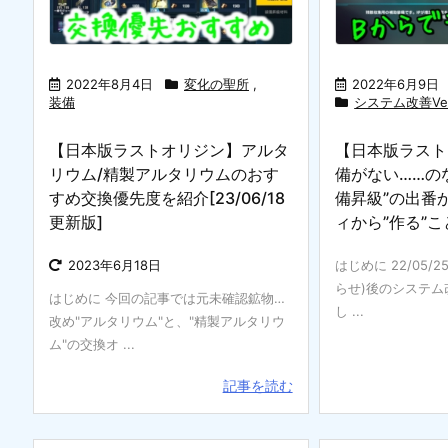
2022年8月4日
変化の聖所
,
2022年6月9日
装備
システム改善Ve
【日本版ラストオリジン】アルタ
【日本版ラスト
リウム/精製アルタリウムのおす
備がない……の
すめ交換優先度を紹介[23/06/18
備昇級”の出番
更新版]
ィから”作る”
2023年6月18日
はじめに 22/05
らせ)後のシステム
はじめに 今回の記事では元未確認鉱物…
し ...
改め"アルタリウム"と、"精製アルタリウ
ム"の交換オ ...
記事を読む