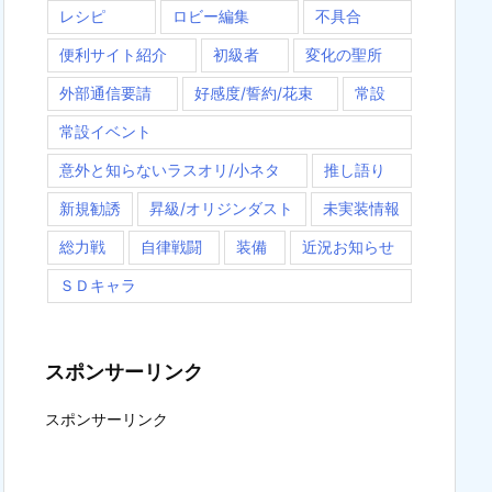
レシピ
ロビー編集
不具合
便利サイト紹介
初級者
変化の聖所
外部通信要請
好感度/誓約/花束
常設
常設イベント
意外と知らないラスオリ/小ネタ
推し語り
新規勧誘
昇級/オリジンダスト
未実装情報
総力戦
自律戦闘
装備
近況お知らせ
ＳＤキャラ
スポンサーリンク
スポンサーリンク