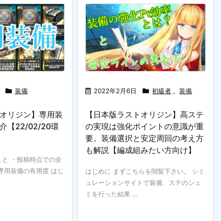
装備
2022年2月6日
初級者
,
装備
オリジン】専用装
【日本版ラストオリジン】高ステ
【22/02/20環
の実現は強化ポイントの意識が重
要。装備選択と安定周回の考え方
も解説【編成組みたい方向け】
と ・投稿時点での全
専用装備の有用度 はじ
はじめに まずこちらを閲覧下さい。 シミ
ュレーションサイトで装備、ステのシュ
ミを行った結果 ...