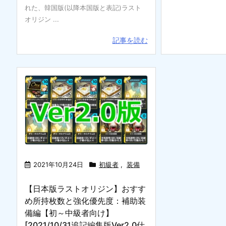
れた、韓国版(以降本国版と表記)ラスト
オリジン ...
記事を読む
2021年10月24日
初級者
,
装備
【日本版ラストオリジン】おすす
め所持枚数と強化優先度：補助装
備編【初～中級者向け】
[2021/10/31追記編集版Ver2.0仕