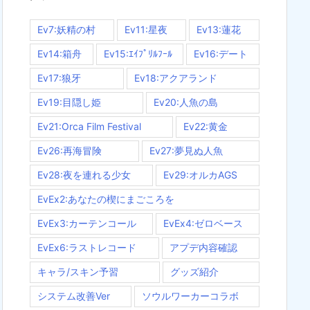
Ev7:妖精の村
Ev11:星夜
Ev13:蓮花
Ev14:箱舟
Ev15:ｴｲﾌﾟﾘﾙﾌｰﾙ
Ev16:デート
Ev17:狼牙
Ev18:アクアランド
Ev19:目隠し姫
Ev20:人魚の島
Ev21:Orca Film Festival
Ev22:黄金
Ev26:再海冒険
Ev27:夢見ぬ人魚
Ev28:夜を連れる少女
Ev29:オルカAGS
EvEx2:あなたの楔にまごころを
EvEx3:カーテンコール
EvEx4:ゼロベース
EvEx6:ラストレコード
アプデ内容確認
キャラ/スキン予習
グッズ紹介
システム改善Ver
ソウルワーカーコラボ