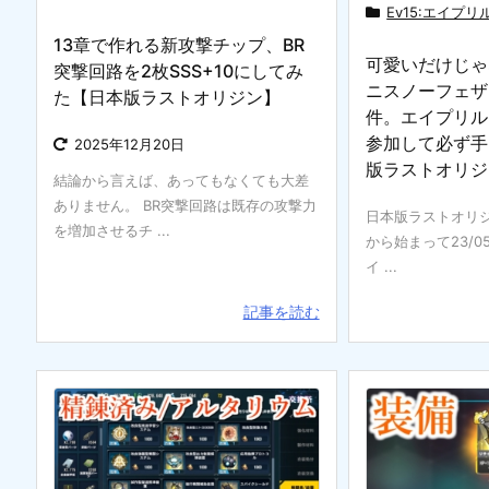
Ev15:エイプ
13章で作れる新攻撃チップ、BR
可愛いだけじゃ
突撃回路を2枚SSS+10にしてみ
ニスノーフェザ
た【日本版ラストオリジン】
件。エイプリル
参加して必ず手
2025年12月20日
版ラストオリジ
結論から言えば、あってもなくても大差
ありません。 BR突撃回路は既存の攻撃力
日本版ラストオリジン
を増加させるチ ...
から始まって23/0
イ ...
記事を読む