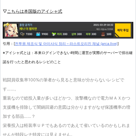
▽
こちらは本国版のアイシャ式
引用：[
전투원 제조식 및 아이샤식 정리 – 라스트오리진 채널 (arca.live)
]
※アイシャ式とは：
本来ログインできない時間に運営が実際のサーバーで排出確
認を行ったと思われるレシピのこと
戦闘員収集率100%の筆者から見ると意味が分からないレシピで
す……。
重装なので総投入量が多いほどかつ、攻撃機なので電力ＭＡＸかつ
支援機を排除して闇鍋回避の意図は分かりますがなぜ保護機率の増
加する部品……？
栄養投入は軽装率ＵＰでもあるのであえて省いているのかもしれま
せんが特段レナ特攻には見えません。