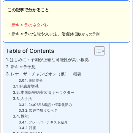
この記事で分かること
・新キャラのネタバレ
・新キャラの性能や入手法、活躍
(本国版からの予測)
Table of Contents
はじめに：予測が正確な可能性が高い根拠
新キャラ予想
レナ・ザ・チャンピオン（仮） 概要
表情差分
好感度増減
本国版誓約実装済キャラクター
入手法
24/06/18追記：恒常化済み
製造で狙うなら？
性能
フレーバーテキスト紹介
評価