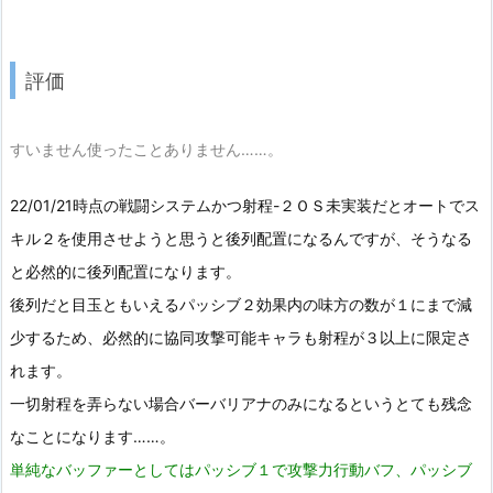
評価
すいません使ったことありません……。
22/01/21時点の戦闘システムかつ射程-２ＯＳ未実装だとオートでス
キル２を使用させようと思うと後列配置になるんですが、そうなる
と必然的に後列配置になります。
後列だと目玉ともいえるパッシブ２効果内の味方の数が１にまで減
少するため、必然的に協同攻撃可能キャラも射程が３以上に限定さ
れます。
一切射程を弄らない場合バーバリアナのみになるというとても残念
なことになります……。
単純なバッファーとしてはパッシブ１で攻撃力行動バフ、パッシブ