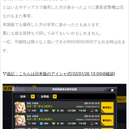
とはいえサディアスで爆死した方が多かったように重装攻撃機は沼
なのもまた事実。
本国版でも爆死した方が非常に多かったともあります。
藁にも縋る気持ちで回してみてもいいかもしれません。
一応、可能性は限りなく低いですが900/900/900でも出る時は出ま
す。
▽
追記：こちらは日本版のアイシャ式(22/01/26 13:00頃確認)