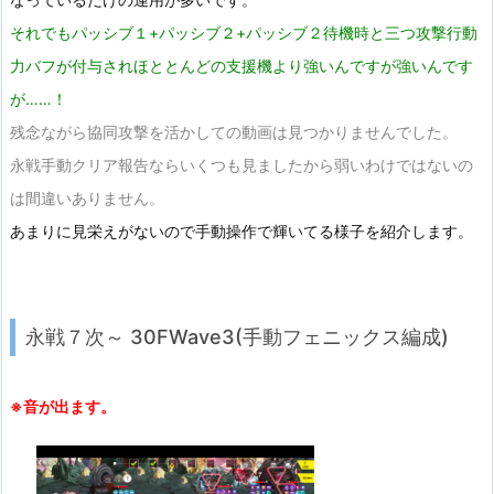
それでもパッシブ１+パッシブ２+パッシブ２待機時と三つ攻撃行動
力バフが付与されほととんどの支援機より強いんですが強いんです
が……！
残念ながら協同攻撃を活かしての動画は見つかりませんでした。
永戦手動クリア報告ならいくつも見ましたから弱いわけではないの
は間違いありません。
あまりに見栄えがないので手動操作で輝いてる様子を紹介します。
永戦７次～ 30FWave3(手動フェニックス編成)
※音が出ます。