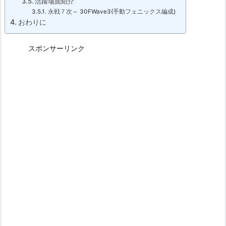
活躍場面紹介
永戦７次～ 30FWave3(手動フェニックス編成)
おわりに
スポンサーリンク