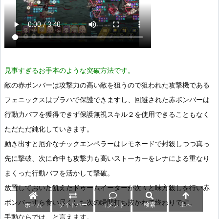
見事すぎるお手本のような突破方法です。
敵の赤ボンバーは攻撃力の高い敵を狙うので狙われた攻撃機である
フェニックスはブラハで保護できますし、回避された赤ボンバーは
行動力バフを獲得できず保護無視スキル２を使用できることもなく
ただただ鈍化していきます。
動き出すと厄介なチックエンペラーはレモネードで封殺しつつ真っ
先に撃破、次に命中も攻撃力も高いストーカーをレナによる重なり
まくった行動バフを活かして撃破。
放置しておいた飢えたドゥームイーターが次々と味方殺しを行い赤
ボンバーすら食い尽くした次の瞬間打ち抜かれて終わりです。
サイドバー
検索
上へ
ホーム
コメント
手動ならでは、と言えます。