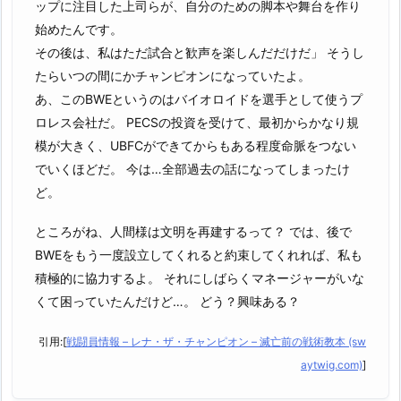
ップに注目した上司らが、自分のための脚本や舞台を作り
始めたんです。
その後は、私はただ試合と歓声を楽しんだだけだ」 そうし
たらいつの間にかチャンピオンになっていたよ。
あ、このBWEというのはバイオロイドを選手として使うプ
ロレス会社だ。 PECSの投資を受けて、最初からかなり規
模が大きく、UBFCができてからもある程度命脈をつない
でいくほどだ。 今は…全部過去の話になってしまったけ
ど。
ところがね、人間様は文明を再建するって？ では、後で
BWEをもう一度設立してくれると約束してくれれば、私も
積極的に協力するよ。 それにしばらくマネージャーがいな
くて困っていたんだけど…。 どう？興味ある？
引用:[
戦闘員情報 – レナ・ザ・チャンピオン – 滅亡前の戦術教本 (sw
aytwig.com)
]