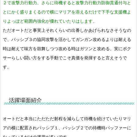
２で攻撃力行動力、さらに待機すると攻撃力行動力防御貫通付与と
とにかく盛りまくるので横にマリアを添えるだけで下手な支援機よ
りよっぽど範囲内強化が優れていたりはします。
ただオートだと事実上それくらいの出番しかあげられなさそうなの
で、パッシブ３の協同攻撃を活かしてガンガン攻めるよりは耐える
時は耐えて味方を鼓舞しつつ攻める時はガツンと攻める、実にボク
サーらしい闘い方をする手動でこそ真価を発揮すると言えそうで
す。
活躍場面紹介
オートだと本当にただただ射程を減らして待機を続けていたりマリ
アの横に配置されパッシブ１、パッシブ２での待機時バッファーに
なっているだけの運用が多いです。