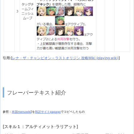
引用:[
レナ・ザ・チャンピオン – ラストオリジン 攻略Wiki (playing.wiki)
]
フレーバーテキスト紹介
参照：
本国menuwiki
]を
和訳サイトpapago
でコピペしたもの
[スキル１：アルティメット·ラリアット]