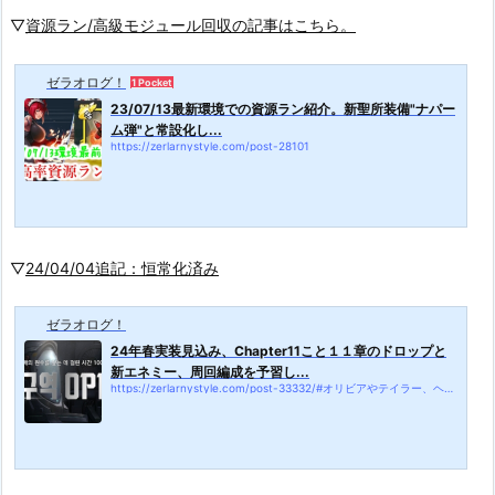
▽
資源ラン/高級モジュール回収の記事はこちら。
ゼラオログ！
1 Pocket
23/07/13最新環境での資源ラン紹介。新聖所装備"ナパー
ム弾"と常設化し...
https://zerlarnystyle.com/post-28101
▽
24/04/04追記：恒常化済み
ゼラオログ！
24年春実装見込み、Chapter11こと１１章のドロップと
新エネミー、周回編成を予習し...
https://zerlarnystyle.com/post-33332/#オリビアやテイラー、ヘルが初回クリア報酬に