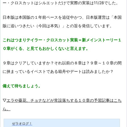
ー・クロスカットはシルエットだけで実際の実装は11/28でした。
日本版は本国版の１年前ペースを追従中かつ、日本版運営は「本国
版に追いつきたい（今回は本気）」との旨を発信しています。
これはつまりテイラー・クロスカット実装＝新メインストーリー１
０章がくる、と見てもおかしくないと言えます。
９章はクリアしていますか？それ以前の８章は？９章～１０章の間
に挟まっているイベストである箱舟やデートは読みましたか？
備えて待ちましょう。
▽
エラや薔花、チョナなどが常設落ちする１０章の予習記事はこち
ら。
ゼラオログ！