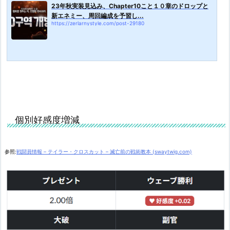
23年秋実装見込み、Chapter10こと１０章のドロップと
新エネミー、周回編成を予習し...
https://zerlarnystyle.com/post-29180
個別好感度増減
参照:
戦闘員情報 – テイラー・クロスカット – 滅亡前の戦術教本 (swaytwig.com)