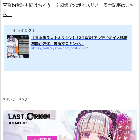
▽
誓約台詞も聞けちゃう！？図鑑でのボイスリスト表示記事はこち
ら。
ゼラオログ！
【日本版ラストオリジン】22/10/06アプデでボイス試聴
機能が強化。未所持スキンや...
https://zerlarnystyle.com/post-20272
スポンサーリンク