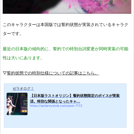
このキャラクターは本国版では誓約状態が実装されているキャラク
ターです。
最近の日本版の傾向的に、誓約での特別台詞変更が同時実装の可能
性は大いにあります。
▽
誓約状態での特別仕様についての記事はこちら。
ゼラオログ！
【日本版ラストオリジン】誓約状態限定のボイスが実装
済。特別な関係となったキャ...
https://zerlarnystyle.com/post-7172