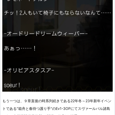
もう一つは、９章直後の時系列続きである22年冬～23年新年イベン
トである"箱舟と春待つ護り手"のEv1-3OPにてスヴァールパル諸島