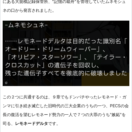
にある大規模記録保管所、"記憶の箱舟"を管理していたムネモシュ
ネの口から発言されました。
この２つに共通するのは、９章でもドンパチやったレモネード・ガ
ンマに引き続き滅亡した旧時代の三大企業のうちの一つ、PECSの会
長の復活を望むレモネード勢力の一人で７つの大罪のうち"嫉妬"を
司る、
レモネードデルタ
です。