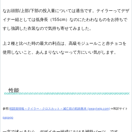
なお頭部/上部/下部の投入量については適当です。テイラーってデザ
イナー組としては低身長（155cm）なのにたわわなものをお持ちで
すし強調した衣装なので気持ち寄せてみました。
上２種と比べた時の最大の利点は、高級モジュールこと赤チョコを
使用しないこと。あんまりないなーって方にいい気がします。
性能
参照:
戦闘員情報 – テイラー・クロスカット – 滅亡前の戦術教本 (swaytwig.com)
→和訳サイト
papago
一言で述べるなら、デザイナー編成における補助パーツ、です。