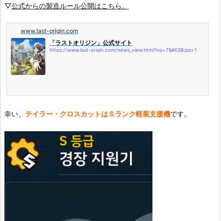
▽
公式からの製造ルール公開はこちら。
www.last-origin.com
「ラストオリジン」公式サイト
https://www.last-origin.com/news_view.html?no=7&#038;pg=1
幸い、
テイラー・クロスカットはＳランク軽装支援機
です。