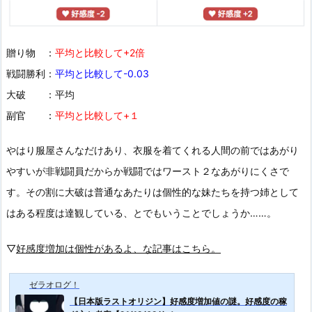
贈り物 ：
平均と比較して+2倍
戦闘勝利：
平均と比較して-0.03
大破 ：平均
副官 ：
平均と比較して+１
やはり服屋さんなだけあり、衣服を着てくれる人間の前ではあがり
やすいが非戦闘員だからか戦闘ではワースト２なあがりにくさで
す。その割に大破は普通なあたりは個性的な妹たちを持つ姉として
はある程度は達観している、とでもいうことでしょうか……。
▽
好感度増加は個性があるよ、な記事はこちら。
ゼラオログ！
【日本版ラストオリジン】好感度増加値の謎。好感度の稼