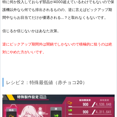
特に何か投入しておらず部品が4000超えているわけでもないので保
護機以外なら何でも排出されるものの、逆に言えばピックアップ期
間中ならお目当てだけが優遇される…？と取れなくもないです。
信じるか信じないかはあなた次第。
逆にピックアップ期間外は闇鍋でしかないので積極的に狙うのは絶
対にやめた方がいいです。
レシピ２：特殊最低値（赤チョコ20）