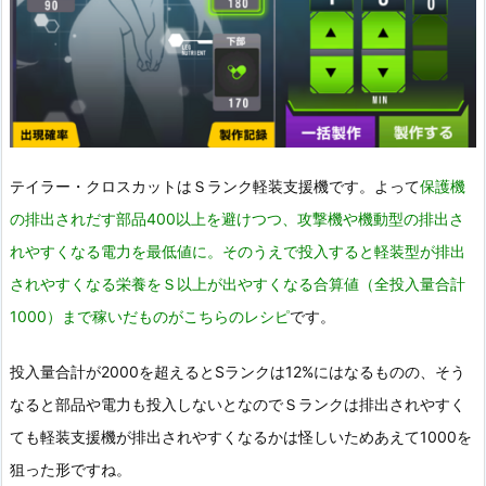
テイラー・クロスカットはＳランク軽装支援機です。よって
保護機
の排出されだす部品400以上を避けつつ、攻撃機や機動型の排出さ
れやすくなる電力を最低値に。そのうえで投入すると軽装型が排出
されやすくなる栄養をＳ以上が出やすくなる合算値（全投入量合計
1000）まで稼いだものがこちらのレシピ
です。
投入量合計が2000を超えるとSランクは12%にはなるものの、そう
なると部品や電力も投入しないとなのでＳランクは排出されやすく
ても軽装支援機が排出されやすくなるかは怪しいためあえて1000を
狙った形ですね。