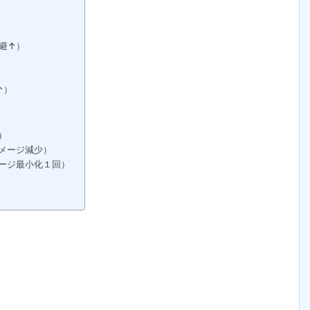
避↑）
）
↑）
）
ダメージ減少）
メージ最小化１回）