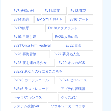
Ev7:妖精の村
Ev11:星夜
Ev13:蓮花
Ev14:箱舟
Ev15:ｴｲﾌﾟﾘﾙﾌｰﾙ
Ev16:デート
Ev17:狼牙
Ev18:アクアランド
Ev19:目隠し姫
Ev20:人魚の島
Ev21:Orca Film Festival
Ev22:黄金
Ev26:再海冒険
Ev27:夢見ぬ人魚
Ev28:夜を連れる少女
Ev29:オルカAGS
EvEx2:あなたの楔にまごころを
EvEx3:カーテンコール
EvEx4:ゼロベース
EvEx6:ラストレコード
アプデ内容確認
キャラ/スキン予習
グッズ紹介
システム改善Ver
ソウルワーカーコラボ