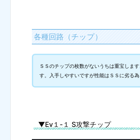
各種回路（チップ）
ＳＳのチップの枚数がないうちは重宝します
す。入手しやすいですが性能はＳＳに劣る為
▼Ev１-１ S攻撃チップ