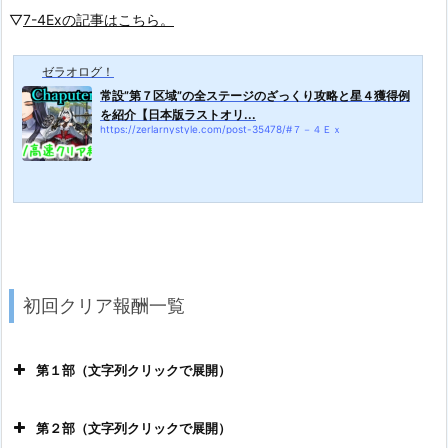
▽
7-4Exの記事はこちら。
ゼラオログ！
常設”第７区域”の全ステージのざっくり攻略と星４獲得例
を紹介【日本版ラストオリ...
https://zerlarnystyle.com/post-35478/#７－４Ｅｘ
初回クリア報酬一覧
第１部（文字列クリックで展開）
第２部（文字列クリックで展開）