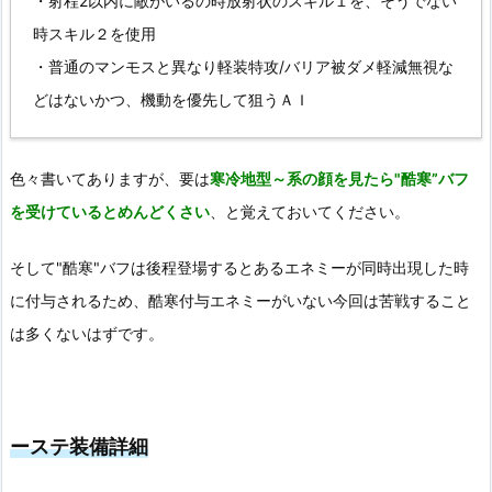
・射程2以内に敵がいるの時放射状のスキル１を、そうでない
時スキル２を使用
・普通のマンモスと異なり軽装特攻/バリア被ダメ軽減無視な
どはないかつ、機動を優先して狙うＡＩ
色々書いてありますが、要は
寒冷地型～系の顔を見たら"酷寒”バフ
を受けているとめんどくさい
、と覚えておいてください。
そして"酷寒"バフは後程登場するとあるエネミーが同時出現した時
に付与されるため、酷寒付与エネミーがいない今回は苦戦すること
は多くないはずです。
ーステ装備詳細