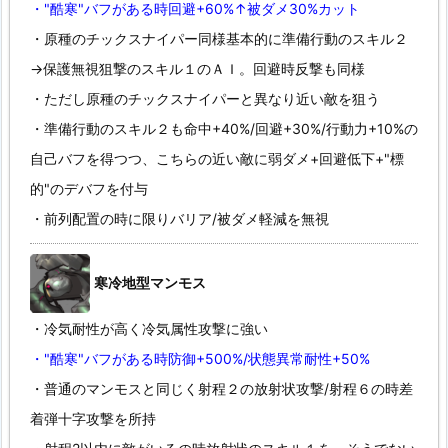
・"酷寒"バフがある時回避+60%↑被ダメ30%カット
・原種のチックスナイパー同様基本的に準備行動のスキル２
→保護無視狙撃のスキル１のＡＩ。回避時反撃も同様
・ただし原種のチックスナイパーと異なり近い敵を狙う
・準備行動のスキル２も命中+40%/回避+30%/行動力+10%の
自己バフを得つつ、こちらの近い敵に弱ダメ+回避低下+"標
的"のデバフを付与
・前列配置の時に限りバリア/被ダメ軽減を無視
寒冷地型マンモス
・冷気耐性が高く冷気属性攻撃に強い
・"酷寒"バフがある時防御+500%/状態異常耐性+50%
・普通のマンモスと同じく射程２の放射状攻撃/射程６の時差
着弾十字攻撃を所持