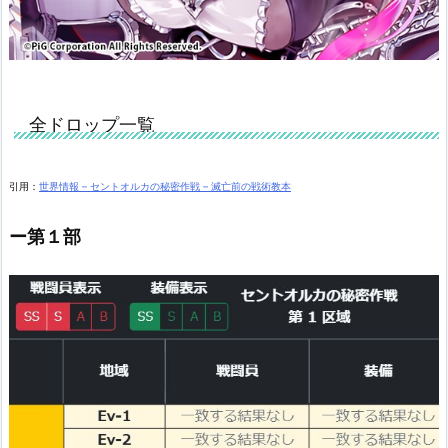
全ドロップ一覧
引用：
世界情報 – セントオルカの秘密作戦 – 滅亡前の戦術教本
ー第１部