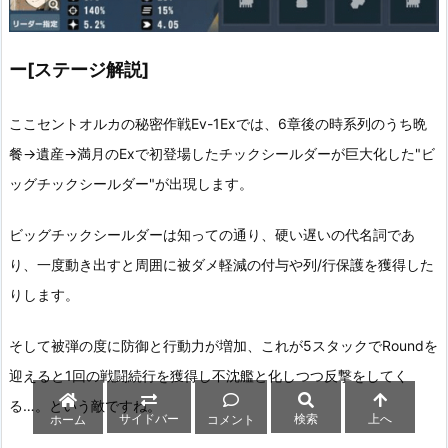
ー[ステージ解説]
Round1開始時にサイプリを長押ししたステータス
ここセントオルカの秘密作戦Ev-1Exでは、6章後の時系列のうち晩
餐→遺産→満月のExで初登場したチックシールダーが巨大化した"ビ
サイプリは支援攻撃または指定保護が付与
されていない
時、保
ッグチックシールダー"が出現します。
護無視や自己バフとしてクリ率が増加するだけでなくこのいず
れか分だけ攻撃時に敵に被ダメ増加デバフを与えつつダメージ
ビッグチックシールダーは知っての通り、硬い遅いの代名詞であ
計算を行うスキル２を所持しています。
り、一度動き出すと周囲に被ダメ軽減の付与や列/行保護を獲得した
りします。
よってサイプリ運用の時点で指定保護や支援攻撃キャラは採用
できないため、それ以外で編成を組む必要がありました。
そして被弾の度に防御と行動力が増加、これが5スタックでRoundを
迎えると1回の戦闘続行を獲得し不沈艦と化しつつ反撃をしてく
自前の行動力バフにより開幕に行動、スキル２の9マス攻撃で一
る…。という敵ですね。
掃し続けるため☆条件の被弾や大破、Round制限は無関係に等
サイドバー
検索
上へ
ホーム
コメント