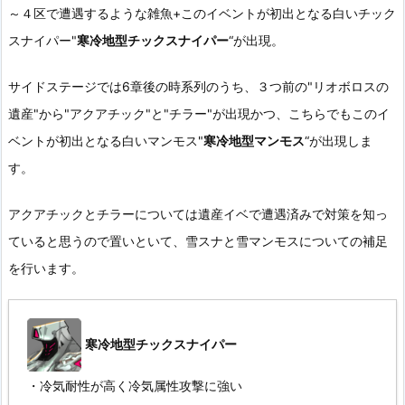
～４区で遭遇するような雑魚+このイベントが初出となる白いチック
スナイパー"
寒冷地型チックスナイパー
“が出現。
Ev2-2C：
オルカ勲章
サイドステージでは6章後の時系列のうち、３つ前の"リオボロスの
遺産"から"アクアチック"と"チラー"が出現かつ、こちらでもこのイ
ベントが初出となる白いマンモス"
寒冷地型マンモス
“が出現しま
す。
アクアチックとチラーについては遺産イベで遭遇済みで対策を知っ
ていると思うので置いといて、雪スナと雪マンモスについての補足
を行います。
寒冷地型チックスナイパー
・冷気耐性が高く冷気属性攻撃に強い