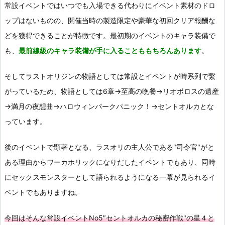
常設イベントではいつでも入場できる代わりにイベント素材のドロ
ップはないものの、開催当時の製造限定や豪華な初回クリア報酬な
どを獲得できることが特徴です。最初期のイベントのキャラ装備で
も、
最前線級のキャラ装備が手に入ることももちろんあります
。
そしてラストオリジンの物語としては常設とイベントが時系列で繋
がっているため、物語としては6章→至高の晩餐→リオボロスの遺産
→満月の夜想曲→ハロウィンパークパニック！→セントオルカとな
っています。
後のイベントで顕著となる、ラスオリの主人公である"司令官"がと
ある理由からワーカホリックになりだしたイベントでもあり、同時
にセックスモンスターとして語られるようになる一幕が見られるイ
ベントでもありますね。
今回はそんな常設イベントNo5″セントオルカの秘密作戦"の星４と