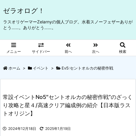
ゼラオログ！
ラスオリゲーマーZelarnyの個人ブログ。水着スノーフェザーありが
とう……。ありがとう……。
メニュー
サイドバー
前へ
次へ
検索
ホーム
>
イベント
>
Ev5:セントオルカの秘密作戦
常設イベントNo5″セントオルカの秘密作戦”のざっく
り攻略と星４/高速クリア編成例の紹介【日本版ラス
トオリジン】
2024年12月18日
2025年1月19日