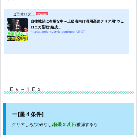
ゼラオログ！
1 Pocket
自律戦闘に有用な中～上級者向け汎用高速クリア用"ヴェ
ロニカ聖戦"編成...
https://zerlarnystyle.com/post-31174
・ノーリンク可
・Lv90～
・スキルレベル10
・クリ率86%、命中値180%以上、攻撃値900~(?)
・対装甲装備Ex+0~+10
Ｅｖ－１Ｅｘ
（入手：常設イベントリオボロスの遺産Ev3-3s初回クリア報酬
など）
ー[星４条件]
・出力強化回路Ex+0~+10
（入手：常設イベント至高の晩餐Ev-2bドロップなど。ベータで
クリアしろ/大破なし/
軽装２以下
/被弾するな
も可）