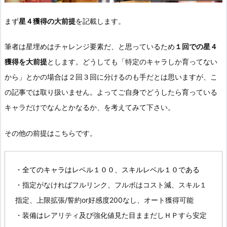
まず
星４獲得の大前提
を記載します。
筆者は星埋めはチャレンジ要素だ、と思っているため
１回での星４
獲得を大前提
とします。どうしても「特定のキャラしか育ってない
から」とかの場合は２回３回に分けるのも手だとは思いますが、こ
の記事では取り扱いません。よってご自身でどうしたら育っている
キャラだけでなんとかなるか、を考えてみて下さい。
その他の前提はこちらです。
・全てのキャラはレベル１００、スキルレベル１０である
・指定がなければフルリンク、フルボはコスト減、スキル１
指定、上限拡張/誓約or好感度200なし、オート獲得可能
・装備はレアリティ及び強化値見た目ままだしＨＰすら安定