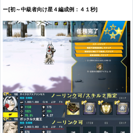
・対重装型戦闘システムEx+0～10
ー[初～中級者向け星４編成例：４１秒]
（入手：常設4-3Ex初回クリア報酬など）
※周囲にレオナなどバッファーを添えてにより上記ステを達成で
きるのなら指定Lv以下で運用も可
・スキル２指定
ー入手方法
・新規ユーザーログインボーナス６日目
・復帰者ログインボーナス１日目
ー補足