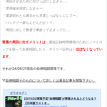
「周回させるために付けっぱにしなきゃ…」
「専用端末用意しなきゃー」
「電源切れたら困るから充電しっぱなしにしてー」
「バッテリー膨らんだんだが！？」
「周回に出して数週で事故って止まってた…」
普通の周回に出すメリットは
（最短記録時間獲得のためにノードロ
ップを狙って反復戦闘したり、デイリー以外は）
ほぼなくなってい
ます
。
それが24/06/21現在の自律戦闘環境です。
▽
自律戦闘そのものについて詳しくは過去記事を閲覧下さい。
ゼラオログ！
23/11/22実装予定"自律戦闘"が実装されるとどうなる？
【日本版ラストオ...
https://zerlarnystyle.com/post-30905