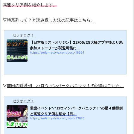
高速クリア例を紹介します。
▽
時系列って？と読み返し方法の記事はこちら。
ゼラオログ！
【日本版ラストオリジン】22/05/25大幅アプデ後より未
参加ストーリーが閲覧可能に...
https://zerlarnystyle.com/post-16654
▽
前回の時系列、ハロウィンパークパニック！の記事はこちら。
ゼラオログ！
常設イベント”ハロウィンパークパニック！”の星４獲得例
と高速クリア例を紹介【日...
https://zerlarnystyle.com/post-33626