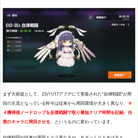
でHPが減った）回数
2Wave目
２部隊以上で出撃しても獲得可能
だけ3Roundを超過してしまっているのでアウト
特定のWaveだけ
以下のよ
戦闘開始直後の1Round目
うにバイオロイド４体の編成、ＡＧＳ４体の編成の２つの部隊
を連れて行って、
戦闘するのは左の主力部隊
のみ
まず大前提として、23/11/17アプデにて実装された"自律戦闘"が周
回の主流となっている昨今は従来から周回環境が大きく異なり、
☆
４獲得後ノードロップを反復戦闘で取り最短クリア時間を記録、任
意のキャラに周回させる
、というものに変わっています。
自律戦闘が従来の周回とどう異なるか、をざっくりとあげると、