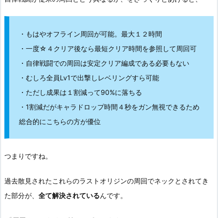
・もはやオフライン周回が可能。最大１２時間
・一度☆４クリア後なら最短クリア時間を参照して周回可
・自律戦闘での周回は安定クリア編成である必要もない
・むしろ全員Lv1で出撃しレベリングすら可能
・ただし成果は１割減って90%に落ちる
・1割減だがキャラドロップ時間４秒をガン無視できるため
総合的にこちらの方が優位
つまりですね。
過去散見されたこれらのラストオリジンの周回でネックとされてき
た部分が、
全て解決されている
んです。