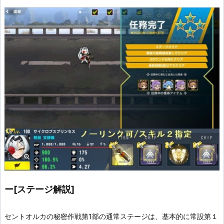
Ev2-4B：
ダミーホログラムEx
Ev2-1ep：
手作りケーキ ×3
ー[ステージ解説]
Ev2-2ep：
手作りケーキ ×3
セントオルカの秘密作戦第1部の通常ステージは、基本的に常設第１
Ev2-1C：
オルカ勲章