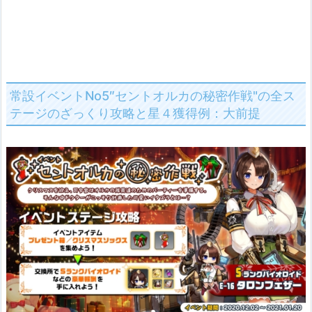
常設イベントNo5″セントオルカの秘密作戦"の全ス
テージのざっくり攻略と星４獲得例：大前提