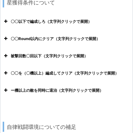
星獲得条件について
〇〇以下で編成しろ（文字列クリックで展開）
〇〇Round以内にクリア（文字列クリックで展開）
被撃回数〇回以下（文字列クリックで展開）
〇〇を（〇機以上）編成してクリア（文字列クリックで展開）
ー機以上の敵を同時に退治（文字列クリックで展開）
実はバイオロイド
０でＡＧＳだけでも獲得できます。
バイオロイドが０でも３以下なので問題ない
全Wave通しての被弾（ダメージを受けた/味方のスキル
自律戦闘環境についての補足