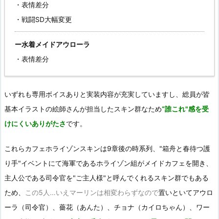
・表情差分
・戦闘SD大幅変更
ー水着メイドアウローラ
・表情差分
いずれも専用ボイスありと実装内容が充実していますし、総員が皆
基本イラストの絵師さんが担当したスキン群なため
“誰これ"感を受
けにくいありがたさ
です。
これらカフェホライゾンスキンは9章後の時系列、"箱舟と春待つ護
り手"イベントにて海軍であるホライゾン組がメイドカフェを開き、
主人公である司令官を"ご主人様"と呼んでくれるスキン群でもある
ため、
この5人…いえマーリンは相変わらずなので
置いといてアウロ
ーラ（司令官）、薔花（あんた）、チョナ（カイロちゃん）、ワー