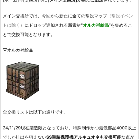
メイン交換所では、今回から新たに全ての常設マップ
（常設イベン
トは除く）
にドロップ追加される新素材"
オルカ補給品
“を集めるこ
とで交換可能となります。
▽
オルカ補給品
全交換リストは以下の通りです。
24/11/29現在製造限となっており、特殊制作かつ最低部品4000以上
でしか排出を狙えない
SS重装保護機アルキュオネも交換可能
な点が