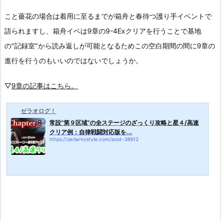
こと薔花の場合は着用に至るまでが箱舟と春待つ護り手イベントで
語られますし、箱舟イベは9章の9-4Exクリアを行うことで基地
の"記録室"から読み返しが可能となるためこの空白期間の間に9章の
進行を行うのもいいのではないでしょうか。
▽
9章の記事はこちら。
ゼラオログ！
常設”第９区域”の全ステージのざっくり攻略と星４/高速
クリア例：自律戦闘対応版を...
https://zerlarnystyle.com/post-38912