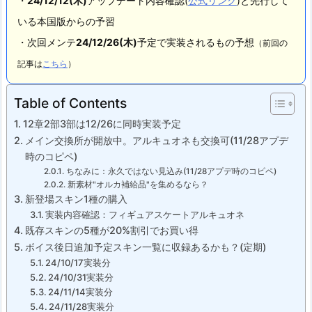
・
24/12/12(木)
アップデート内容確認(
公式リンク
)と先行して
いる本国版からの予習
・次回メンテ
24/12/26
(木)
予定で実装されるもの予想
（前回の
記事は
こちら
）
Table of Contents
12章2部3部は12/26に同時実装予定
メイン交換所が開放中。アルキュオネも交換可(11/28アプデ
時のコピペ)
ちなみに：永久ではない見込み(11/28アプデ時のコピペ)
新素材"オルカ補給品"を集めるなら？
新登場スキン1種の購入
実装内容確認：フィギュアスケートアルキュオネ
既存スキンの5種が20%割引でお買い得
ボイス後日追加予定スキン一覧に収録あるかも？(定期)
24/10/17実装分
24/10/31実装分
24/11/14実装分
24/11/28実装分