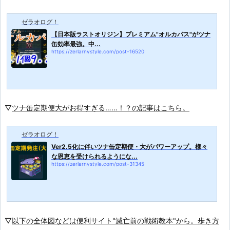
ゼラオログ！
【日本版ラストオリジン】プレミアム"オルカパス"がツナ
缶効率最強。中...
https://zerlarnystyle.com/post-16520
▽
ツナ缶定期便大がお得すぎる……！？の記事はこちら。
ゼラオログ！
Ver2.5化に伴いツナ缶定期便・大がパワーアップ。様々
な恩恵を受けられるようにな...
https://zerlarnystyle.com/post-31345
▽
以下の全体図などは便利サイト"滅亡前の戦術教本"から。歩き方