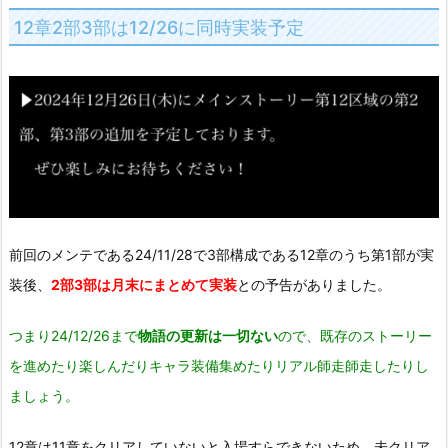
12章2部3部は12/26に同時実装予定
前回のメンテである24/11/28で3部構成である12章のうち第1部が実
装後、
2部3部は月末にまとめて実装
との予告がありました。
つまり24/12/26まで
物語の更新は一切ない
ので、既存のストーリー
を進めたり楽しんだりキャラ装備集めたりリアル師走師走したりし
ましょう。
12章は11章をクリアしていないと入場すらできないため、未クリア