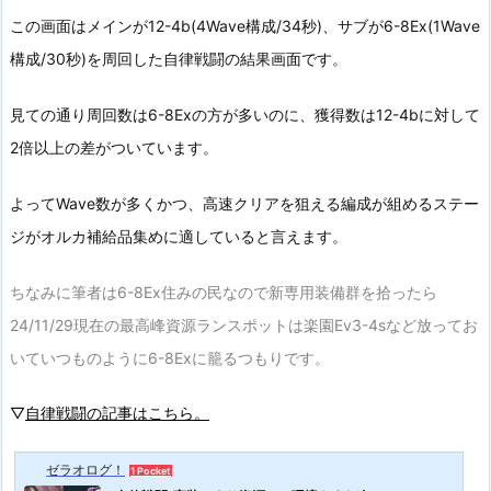
この画面はメインが12-4b(4Wave構成/34秒)、サブが6-8Ex(1Wave
構成/30秒)を周回した自律戦闘の結果画面です。
見ての通り周回数は6-8Exの方が多いのに、獲得数は12-4bに対して
2倍以上の差がついています。
よってWave数が多くかつ、高速クリアを狙える編成が組めるステー
ジがオルカ補給品集めに適していると言えます。
ちなみに筆者は6-8Ex住みの民なので新専用装備群を拾ったら
24/11/29現在の最高峰資源ランスポットは楽園Ev3-4sなど放ってお
いていつものように6-8Exに籠るつもりです。
▽
自律戦闘の記事はこちら。
ゼラオログ！
1 Pocket