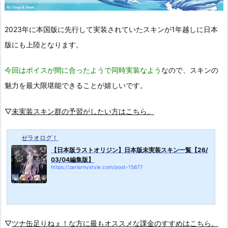
2023年に本国版に先行して実装されていたスキンが1年越しに日本
版にも上陸となります。
今回はボイスが間に合ったようで同時実装なよう
なので、スキンの
魅力を最大限堪能できることが嬉しいです。
▽
未実装スキン群の予習がしたい方はこちら。
ゼラオログ！
【日本版ラストオリジン】日本版未実装スキン一覧【26/
03/04編集版】
https://zerlarnystyle.com/post-15677
▽
ツナ缶足りねぇ！な方に最もオススメな課金のすすめはこちら。