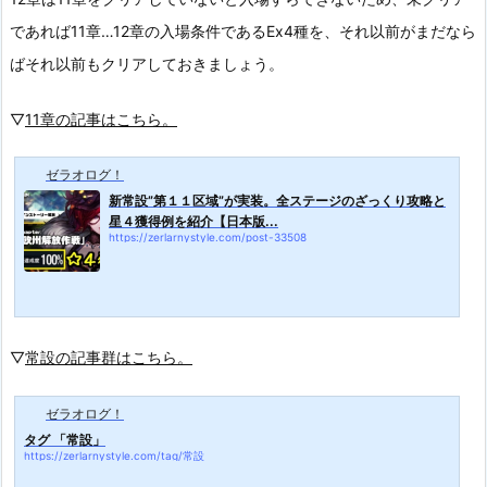
であれば11章…12章の入場条件であるEx4種を、それ以前がまだなら
ばそれ以前もクリアしておきましょう。
▽
11章の記事はこちら。
ゼラオログ！
新常設”第１１区域”が実装。全ステージのざっくり攻略と
星４獲得例を紹介【日本版...
https://zerlarnystyle.com/post-33508
▽
常設の記事群はこちら。
ゼラオログ！
タグ 「常設」
https://zerlarnystyle.com/tag/常設