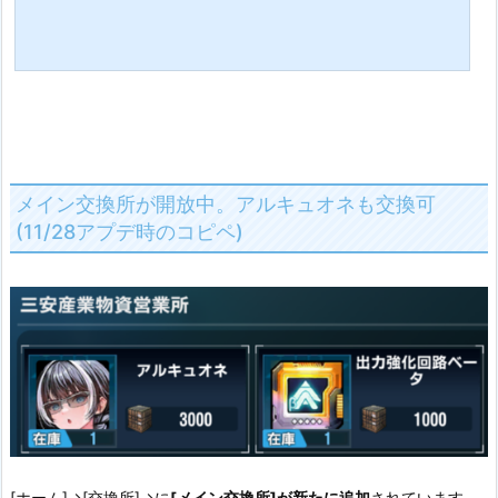
メイン交換所が開放中。アルキュオネも交換可
(11/28アプデ時のコピペ)
[ホーム]→[交換所]→に
[メイン交換所]が新たに追加
されています。