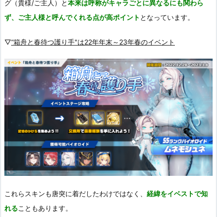
グ（貴様/ご主人）と
本来は呼称がキャラごとに異なるにも関わら
ず、ご主人様と呼んでくれる点が高ポイント
となっています。
▽
“箱舟と春待つ護り手"は22年年末～23年春のイベント
これらスキンも唐突に着だしたわけではなく、
経緯をイベストで知
れる
こともあります。