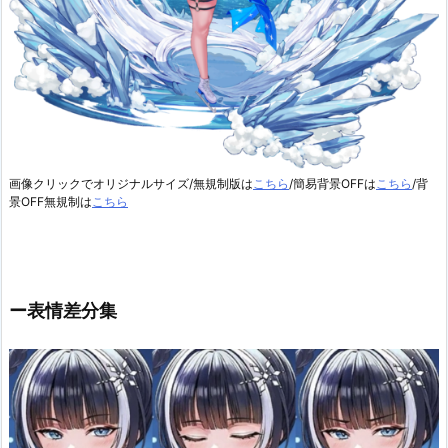
画像クリックでオリジナルサイズ/無規制版は
こちら
/簡易背景OFFは
こちら
/背
景OFF無規制は
こちら
ー表情差分集