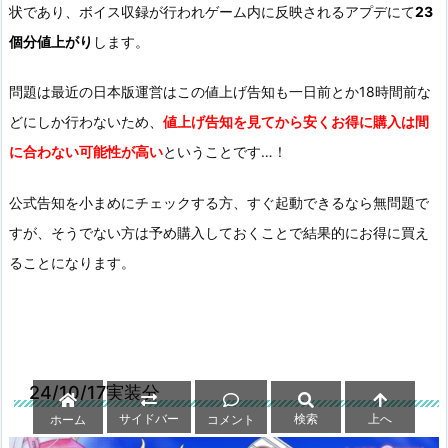
状であり、ボイス収録が行われゲーム内に反映されるアプデにて
23
個分値上がり
します。
問題は最近の日本版運営はこの値上げ告知も一日前とか18時間前な
どにしか行わないため、
値上げ告知を見てから安くお得に購入は間
に合わない可能性が高い
ということです…！
公式告知を小まめにチェックする方、すぐ起動できるなら無問題で
すが、そうでない方は予め購入しておくことで結果的にお得に買え
ることになります。
24/10/17実装分
サイドバー
検索
上へ
ホーム
コメント