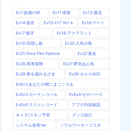
Ev7:妖精の村
Ev11:星夜
Ev13:蓮花
Ev14:箱舟
Ev15:ｴｲﾌﾟﾘﾙﾌｰﾙ
Ev16:デート
Ev17:狼牙
Ev18:アクアランド
Ev19:目隠し姫
Ev20:人魚の島
Ev21:Orca Film Festival
Ev22:黄金
Ev26:再海冒険
Ev27:夢見ぬ人魚
Ev28:夜を連れる少女
Ev29:オルカAGS
EvEx2:あなたの楔にまごころを
EvEx3:カーテンコール
EvEx4:ゼロベース
EvEx6:ラストレコード
アプデ内容確認
キャラ/スキン予習
グッズ紹介
システム改善Ver
ソウルワーカーコラボ