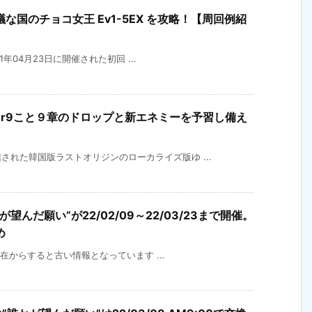
国のチョコ女王 Ev1-5EX を攻略！【周回例紹
21年04月23日に開催された初回 ...
ter9こと９章のドロップと新エネミーを予習し備え
れた韓国版ラストオリジンのローカライズ版ゆ ...
んだ願い”が22/02/09～22/03/23まで開催。
め
年現在からすると古い情報となっています ...