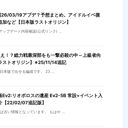
回26/03/19アプデ？予想まとめ。アイドルイベ復
追加など【日本版ラストオリジン】
)アップデート内容確認(公式リンク) ...
超え！？総力戦最深部をも一撃必殺の中～上級者向
トオリジン】※25/11/14追記
の日本版で出せる編成です。 23 ...
v2:リオボロスの遺産 Ev2-5B 常設+イベント入
22/02/07追記版】
事は古い情報となっています。 もはや ...