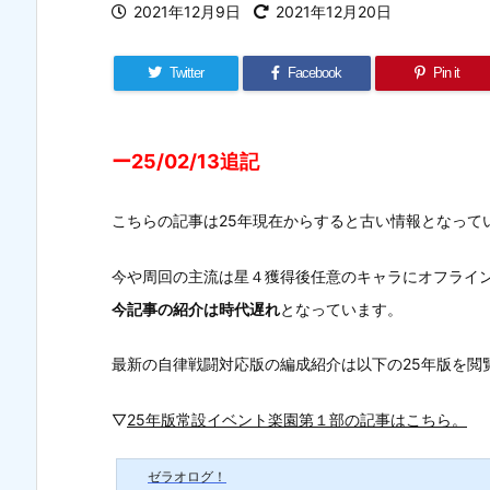
2021年12月9日
2021年12月20日
Twitter
Facebook
Pin it
ー25/02/13追記
こちらの記事は25年現在からすると古い情報となって
今や周回の主流は星４獲得後任意のキャラにオフライン
今記事の紹介は時代遅れ
となっています。
最新の自律戦闘対応版の編成紹介は以下の25年版を閲
▽
25年版常設イベント楽園第１部の記事はこちら。
ゼラオログ！