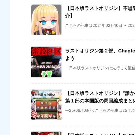
【日本版ラストオリジン】不思議な
介】
こちらの記事は2021年02月10日 ~ 20
ラストオリジン第２部、Chap
よう
日本版ラストオリジンは先行して配信さ
【日本版ラストオリジン】”誰かが望
第１部の本国版の周回編成まと
ー25/06/10追記 こちらの記事は25