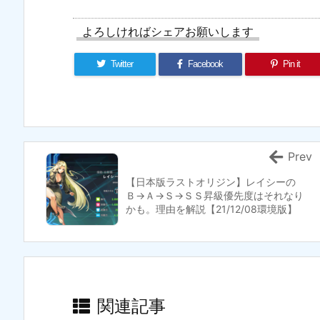
よろしければシェアお願いします
Twitter
Facebook
Pin it
Prev
【日本版ラストオリジン】レイシーの
Ｂ→Ａ→Ｓ→ＳＳ昇級優先度はそれなり
かも。理由を解説【21/12/08環境版】
関連記事