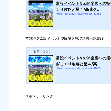
常設イベントNo.9"楽園への招
くり攻略と星４/高速ク...
https://zerlarnystyle.com/post-40352
▽
25年版
常設イベント楽園第２部/第３部の記事はこち
ゼラオログ！
常設イベントNo.9"楽園への招
ざっくり攻略と星４/高...
https://zerlarnystyle.com/post-41009
スポンサーリンク