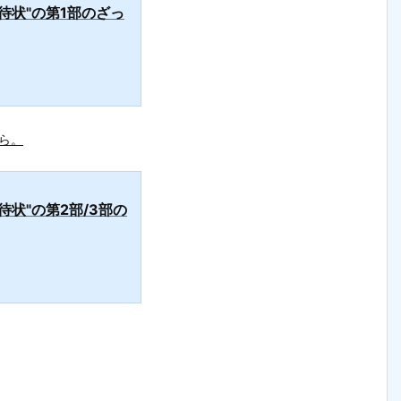
待状"の第1部のざっ
ら。
待状"の第2部/3部の