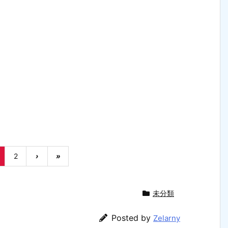
2
›
»
未分類
Posted by
Zelarny