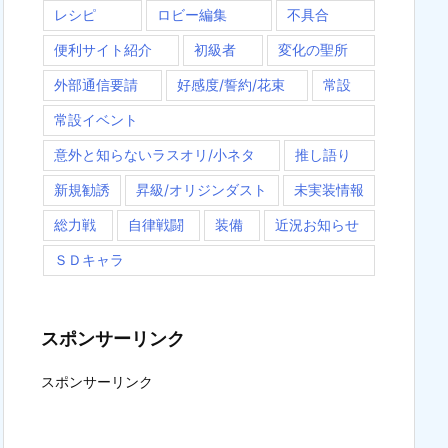
レシピ
ロビー編集
不具合
便利サイト紹介
初級者
変化の聖所
外部通信要請
好感度/誓約/花束
常設
常設イベント
意外と知らないラスオリ/小ネタ
推し語り
新規勧誘
昇級/オリジンダスト
未実装情報
総力戦
自律戦闘
装備
近況お知らせ
ＳＤキャラ
スポンサーリンク
スポンサーリンク