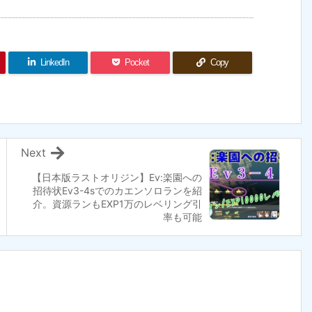
LinkedIn
Pocket
Copy
Next
【日本版ラストオリジン】Ev:楽園への
招待状Ev3-4sでのカエンソロランを紹
介。資源ランもEXP1万のレベリング引
率も可能