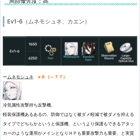
周回優先度：高
Ev1-6（ムネモシュネ、カエン）
ー
ムネモシュネ
×６（～７？）
冷気属性攻撃持ち反撃機。
軽装保護機あるあるの、防御ではなく被ダメ軽減で被ダメを抑える
タイプでどちらかというと保護機、というより保護もできるアタッ
カーのような運用がメインとなりＨＰも重要攻撃力も重要、と実質