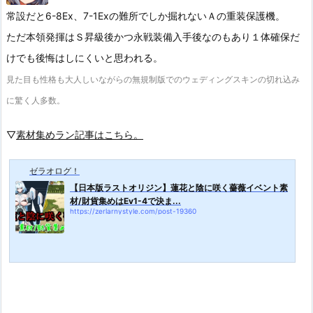
常設だと6-8Ex、7-1Exの難所でしか掘れないＡの重装保護機。
ただ本領発揮はＳ昇級後かつ永戦装備入手後なのもあり１体確保だ
けでも後悔はしにくいと思われる。
見た目も性格も大人しいながらの無規制版でのウェディングスキンの切れ込み
に驚く人多数。
▽
素材集めラン記事はこちら。
ゼラオログ！
【日本版ラストオリジン】蓮花と陰に咲く薔薇イベント素
材/財貨集めはEv1-4で決ま...
https://zerlarnystyle.com/post-19360