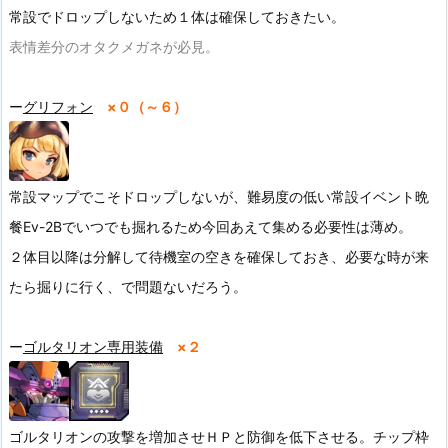
常設でドロップしないため１体は確保しておきたい。
表情差分のオタクメガネが必見。
ー
グリフォン
×０（～６）
常設マップでこそドロップしないが、難易度の低い常設イベント晩
餐
E
v-2B
でいつでも掘れるため今回あえて集める必要性は薄め。
２体目以降は分解して待機室の空きを確保しておき、必要な時が来
たら掘りに行く、で問題ないだろう。
ー
ゴルタリオン専用装備
×２
ゴルタリオンの攻撃を増加させＨＰと防御を低下させる。チップ枠