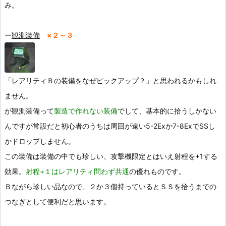
み。
ー
観測装備
×２～３
「レアリティＢの装備をなぜピックアップ？」と思われるかもしれ
ません。
が観測装備って
製造で作れない装備
でして、基本的に拾うしかない
んですが常設だと初心者のうちは周回が遠い5-2Exか7-8ExでSSし
かドロップしません。
この装備は装備の中でも珍しい、攻撃機限定とはいえ射程を+1する
効果。
射程+１はレアリティ問わず共通
の優れものです。
Ｂながら珍しい品なので、２か３個持っているとＳＳを拾うまでの
つなぎとして便利だと思います。