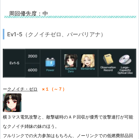
周回優先度：中
Ev1-5
（クノイチゼロ、バーバリアナ）
ー
クノイチ・ゼロ
×１（～７）
横３マス電気攻撃と、敵撃破時のＡＰ回収が優秀で攻撃連打が可能
なクノイチ姉妹の妹のほう。
フルリンクでの火力参加はもちろん、ノーリンクでの低燃費部品回