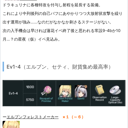
ドラキュリナに各種特攻を付与し射程を延長する装備。
これにより中列後列の自己バフにあやかりつつ大放射状攻撃を繰り
出す運用が強み……なのだがなかなか刺さるステージがない。
次の入手機会は早ければ蓮花イベ終了後と思われる常設9-4bか10
月…？の星夜（仮）イベ見込み。
Ev1-4（エルブン、セティ、財貨集め最高率）
ー
エルブンフォレストメーカー
×１（～６）