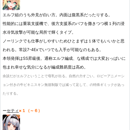
エルフ組のうち外見が白い方。内面は腹黒系だったりする。
性能的には重装支援機で、後方支援系のバフを撒きつつ横１列の浸
水冷気攻撃が可能な局所で輝くタイプ。
ノーリンクでも仕事がしやすいためひとまずは１体でもいいかと思
われる。常設7-4Exでいつでも入手が可能なのもある。
本領発揮はSS昇級後。通称エルフ編成、な構成では大変おっぱいに
包まれ幸せな気分になるが編成難易度は高め。
余談だがエルフということで母乳が出る。自然の力すごい。ロビーアニメーシ
ョン付きの牛ビキニスキン無規制版では減って足して、の特殊ギミックがあっ
たりする。
ー
セティ
×１（～６）