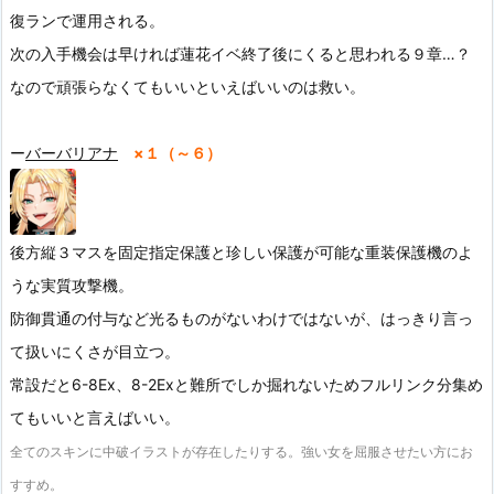
復ランで運用される。
次の入手機会は早ければ蓮花イベ終了後にくると思われる９章…？
なので頑張らなくてもいいといえばいいのは救い。
ー
バーバリアナ
×１（～６）
後方縦３マスを固定指定保護と珍しい保護が可能な重装保護機のよ
うな実質攻撃機。
防御貫通の付与など光るものがないわけではないが、はっきり言っ
て扱いにくさが目立つ。
常設だと6-8Ex、8-2Exと難所でしか掘れないためフルリンク分集め
てもいいと言えばいい。
全てのスキンに中破イラストが存在したりする。強い女を屈服させたい方にお
すすめ。