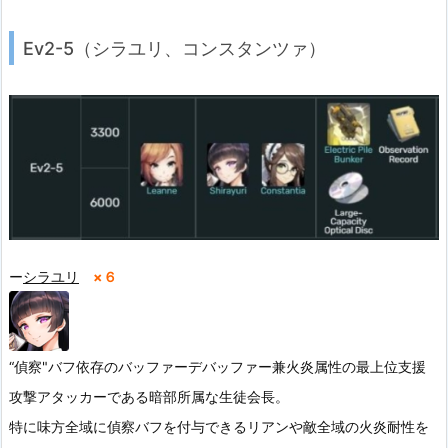
Ev2-5（シラユリ、コンスタンツァ）
ー
シラユリ
×６
“偵察"バフ依存のバッファーデバッファー兼火炎属性の最上位支援
攻撃アタッカーである暗部所属な生徒会長。
特に味方全域に偵察バフを付与できるリアンや敵全域の火炎耐性を