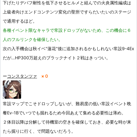
下げたりデバフ耐性を低下させるヒルメと組んでの火炎属性編成は
上級者向けエンドコンテンツ変化の聖所ですらだいたいのステージ
で通用するほど。
各種イベント限なキャラで常設ドロップがないため、この機会に６
人のフルリンクを確保したい。
次の入手機会は秋イベ"蓮花"後に追加されるかもしれない常設9-4Ex
だが…HP300万超えのブラックナイト２戦はきっつい。
ー
コンスタンツァ
×０
常設マップでこそドロップしないが、難易度の低い常設イベント晩
餐
E
v-1B
でいつでも掘れるため今回あえて集める必要性は薄め。
２体目以降は分解して待機室の空きを確保しておき、必要な時が来
たら掘りに行く、で問題ないだろう。