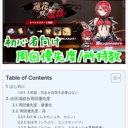
Table of Contents
はじめに
大前提：完走を目指す必要はない
全区域総合周回優先度
周回優先度：最優先
周回優先度：高
Ev1-6（ムネモシュネ、カエン）
Ev2-5（シラユリ、コンスタンツァ）
Ev2-1（エリー、ドラコ、ドラキュリナ専用装備）