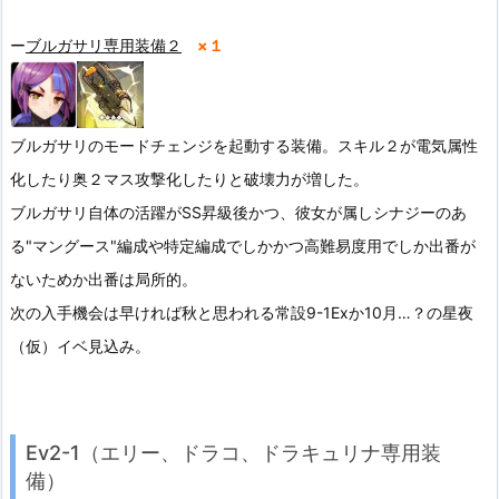
ー
ブルガサリ専用装備２
×１
ブルガサリのモードチェンジを起動する装備。スキル２が電気属性
化したり奥２マス攻撃化したりと破壊力が増した。
ブルガサリ自体の活躍がSS昇級後かつ、彼女が属しシナジーのあ
る"マングース"編成や特定編成でしかかつ高難易度用でしか出番が
ないためか出番は局所的。
次の入手機会は早ければ秋と思われる常設9-1Exか10月…？の星夜
（仮）イベ見込み。
Ev2-1（エリー、ドラコ、ドラキュリナ専用装
備）