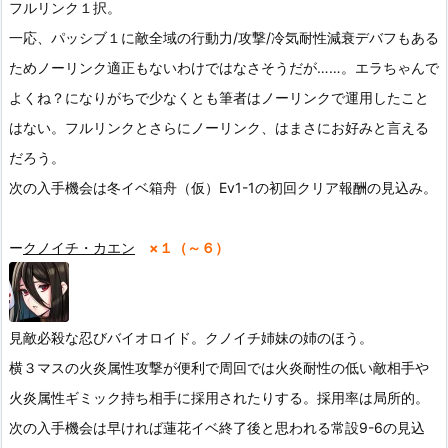
フルリンク１択。
一応、パッシブ１に敵全域の行動力/攻撃/冷気耐性減衰デバフもある
ためノーリンク適正もないわけではなさそうだが……。エラちゃんで
よくね？になりがちで少なくとも筆者はノーリンクで運用したこと
はない。
フルリンクとさらにノーリンク、はまさにお好みと言える
だろう。
次の入手機会は冬イベ箱舟（仮）Ev1-1の初回クリア報酬の見込み。
ー
クノイチ・カエン
×１（～６）
見敵必殺な忍びバイオロイド。クノイチ姉妹の姉のほう。
横３マスの火炎属性攻撃が便利で周回では火炎耐性の低い敵相手や
火炎属性ギミック持ち相手に採用されたりする。採用率は局所的。
次の入手機会は早ければ蓮花イベ終了後と思われる常設9-6の見込