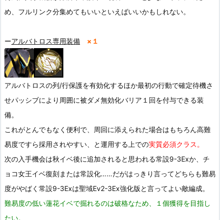
め、フルリンク分集めてもいいといえばいいかもしれない。
ー
アルバトロス専用装備
×１
アルバトロスの列/行保護を有効化するほか最初の行動で確定待機さ
せパッシブにより周囲に被ダメ無効化バリア１回を付与できる装
備。
これがとんでもなく便利で、周回に添えられた場合はもちろん高難
易度ですら採用されやすい、と運用する上での
実質必須クラス。
次の入手機会は秋イベ後に追加されると思われる常設9-3Exか、チ
ョコ女王イベ復刻または常設化……だがはっきり言ってどちらも難易
度がやばく常設9-3Exは聖域Ev2-3Ex強化版と言ってよい敵編成。
難易度の低い蓮花イベで掘れるのは破格なため、１個獲得を目指し
たい。