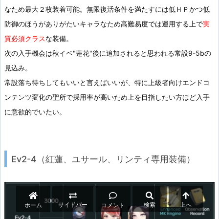
なため最大２枚装着可能。無限復活条件を満たすには低ＨＰかつ低
防御のほうがありがたいキャラなため
高難易度では運用する上で
実
質必須クラス
な装備。
次の入手機会は秋イベ"蓮花"後に追加されると思われる常設9-5bの
見込み。
常設落ち待ちしてもいいと言えばいいが、特に上級者向けエンドコ
ンテンツ変化の聖所で採用率が高いため上を目指したい方ほど入手
に意欲的でいたい。
Ev2-4（紅蓮、ユサール、リンティ専用装備）
サイドバー
検索
上へ
ホーム
コメント