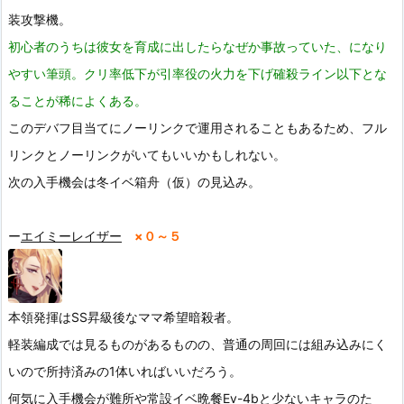
装攻撃機。
初心者のうちは彼女を育成に出したらなぜか事故っていた、になり
やすい筆頭。クリ率低下が引率役の火力を下げ確殺ライン以下とな
ることが稀によくある。
このデバフ目当てにノーリンクで運用されることもあるため、フル
リンクとノーリンクがいてもいいかもしれない。
次の入手機会は冬イベ箱舟（仮）の見込み。
ー
エイミーレイザー
×０～５
本領発揮はSS昇級後なママ希望暗殺者。
軽装編成では見るものがあるものの、普通の周回には組み込みにく
いので所持済みの1体いればいいだろう。
何気に入手機会が難所や常設イベ晩餐Ev-4bと少ないキャラのた