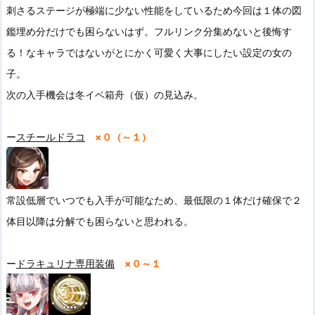
刺さるステージが極端に少ない性能をしているため今回は１体の図
鑑埋め分だけでも困らないはず。フルリンク分集めないと後悔す
る！なキャラではないがとにかく可愛く大事にしたい設定の女の
子。
次の入手機会は冬イベ箱舟（仮）の見込み。
ー
スチールドラコ
×０（～１）
常設低層でいつでも入手が可能なため、最低限の１体だけ確保で２
体目以降は分解でも困らないと思われる。
ー
ドラキュリナ専用装備
×０～１