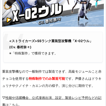
<ストライカーズ>SSランク重装型攻撃機「X-02ウル」
(Cv. 春村奈々)
※「特殊製作」で獲得できます。
重装攻撃機なので一般制作では製造できず、高級モジュールこと赤
チョコを使用する
特殊制作でのみ製造可能
です。声優さんはドラキ
ュリナやクノイチ・カエンの方の様子。演じ分けに期待です。
▽
性能や活躍機会、公式漫画出演、設定、製造レシピ予想などの記
事はこちら。