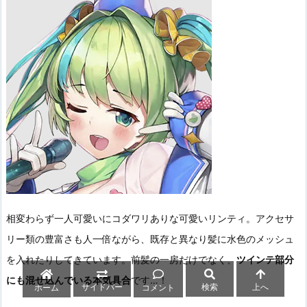
相変わらず一人可愛いにコダワリありな可愛いリンティ。アクセサ
リー類の豊富さも人一倍ながら、既存と異なり髪に水色のメッシュ
を入れたりしてきています。前髪の一房だけでなく、
ツインテ部分
にも混ぜ込んでいる本気具合
です…！
サイドバー
検索
上へ
ホーム
コメント