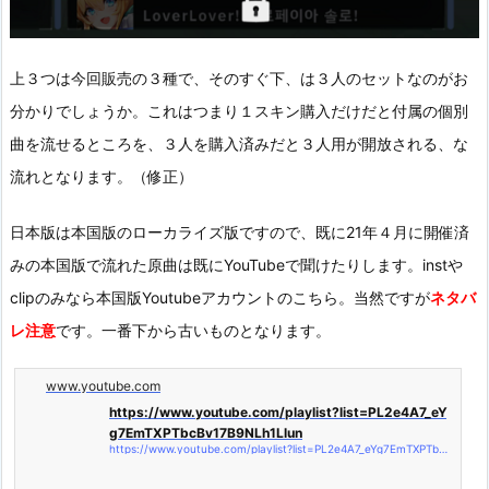
上３つは今回販売の３種で、そのすぐ下、は３人のセットなのがお
分かりでしょうか。これはつまり１スキン購入だけだと付属の個別
曲を流せるところを、３人を購入済みだと３人用が開放される、な
流れとなります。（修正）
日本版は本国版のローカライズ版ですので、既に21年４月に開催済
みの本国版で流れた原曲は既にYouTubeで聞けたりします。instや
clipのみなら本国版Youtubeアカウントのこちら。当然ですが
ネタバ
レ注意
です。一番下から古いものとなります。
www.youtube.com
https://www.youtube.com/playlist?list=PL2e4A7_eY
g7EmTXPTbcBv17B9NLh1Llun
https://www.youtube.com/playlist?list=PL2e4A7_eYg7EmTXPTbcBv17B9NLh1Llun