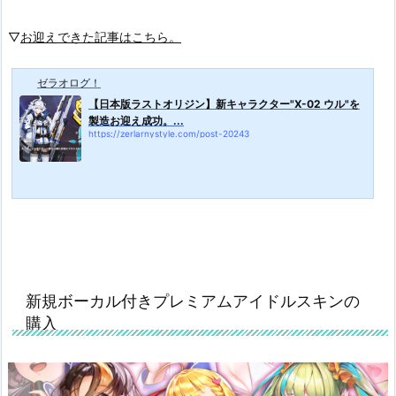
▽
お迎えできた記事はこちら。
ゼラオログ！
【日本版ラストオリジン】新キャラクター"X-02 ウル"を
製造お迎え成功。...
https://zerlarnystyle.com/post-20243
新規ボーカル付きプレミアムアイドルスキンの
購入