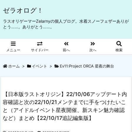
ゼラオログ！
ラスオリゲーマーZelarnyの個人ブログ。水着スノーフェザーありが
とう……。ありがとう……。
メニュー
サイドバー
前へ
次へ
検索
ホーム
>
イベント
>
Ev11:Project ORCA 星夜の舞台
【日本版ラストオリジン】22/10/06アップデート内
容確認と次の22/10/21メンテまでに手をつけたいこ
と（アイドルイベント星夜開催、新スキン魅力確認
など）まとめ【22/10/17追記編集版】