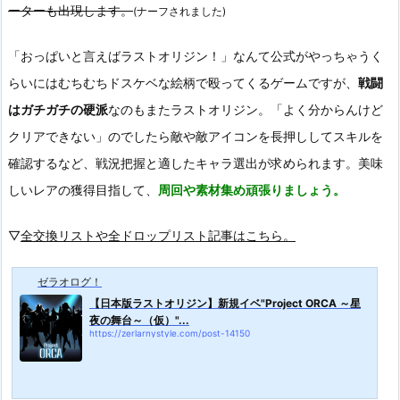
ーターも出現します。
(ナーフされました)
「おっぱいと言えばラストオリジン！」なんて公式がやっちゃうく
らいにはむちむちドスケベな絵柄で殴ってくるゲームですが、
戦闘
はガチガチの硬派
なのもまたラストオリジン。「よく分からんけど
クリアできない」のでしたら敵や敵アイコンを長押ししてスキルを
確認するなど、戦況把握と適したキャラ選出が求められます。美味
しいレアの獲得目指して、
周回や素材集め頑張りましょう。
▽
全交換リストや全ドロップリスト記事はこちら。
ゼラオログ！
【日本版ラストオリジン】新規イベ"Project ORCA ～星
夜の舞台～（仮）"...
https://zerlarnystyle.com/post-14150