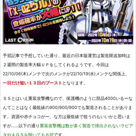
予習記事で予想していた通り、最近の日本版運営は製造限追加時は
２週間の製造率大幅ＵＰをしてくれるようです。今回は
22/10/06(木)メンテで次のメンテが22/10/19(水)メンテな関係上、
一日だけ短い１３日のブースト
となります。
ＳＳとはいえ重装攻撃機なので、保護機のように部品4000いるーな
んてことはなく最低値の900/900/900でも製造されることがありま
す。資源や赤チョコがー、な方は最低値で狙うのもいいかと思いま
すが……以下の通り
重装攻撃機は数が多く製造で排出されないラビア
タやＡＧＳを除いても６択
です。