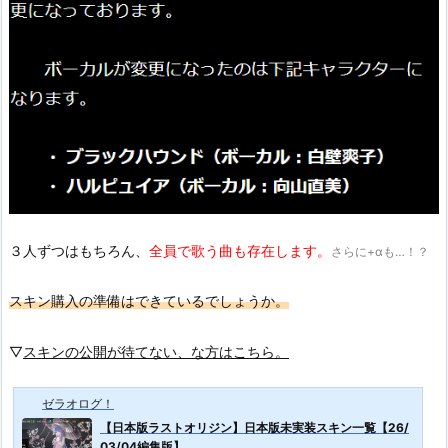
３人ずつはもちろん、
全員で歌う曲も存在します。
さらに+αも…！？
スキン購入の準備はできているでしょうか。
▽
スキンの公開が待てない、な方はこちら。
ゼラオログ！
【日本版ラストオリジン】日本版未実装スキン一覧【26/
03/04編集版】