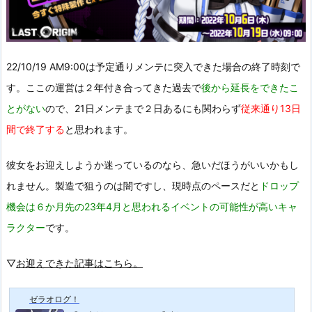
22/10/19 AM9:00は予定通りメンテに突入できた場合の終了時刻で
す。ここの運営は２年付き合ってきた過去で
後から延長をできたこ
とがない
ので、21日メンテまで２日あるにも関わらず
従来通り13日
間で終了する
と思われます。
彼女をお迎えしようか迷っているのなら、急いだほうがいいかもし
れません。製造で狙うのは闇ですし、現時点のペースだと
ドロップ
機会は６か月先の23年4月と思われるイベントの可能性が高いキャ
ラクター
です。
▽
お迎えできた記事はこちら。
ゼラオログ！