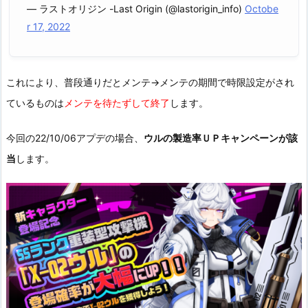
— ラストオリジン -Last Origin (@lastorigin_info)
Octobe
r 17, 2022
これにより、普段通りだとメンテ→メンテの期間で時限設定がされ
ているものは
メンテを待たずして終了
します。
今回の22/10/06アプデの場合、
ウルの製造率ＵＰキャンペーンが該
当
します。