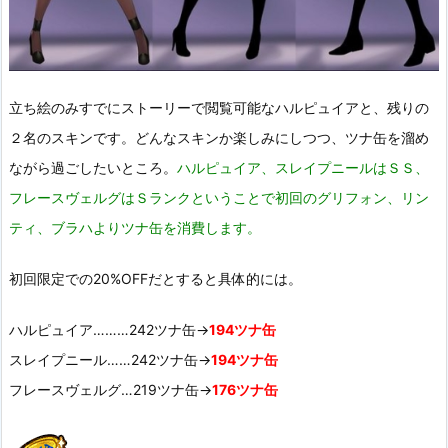
立ち絵のみすでにストーリーで閲覧可能なハルピュイアと、残りの
２名のスキンです。どんなスキンか楽しみにしつつ、ツナ缶を溜め
ながら過ごしたいところ。
ハルピュイア、スレイプニールはＳＳ、
フレースヴェルグはＳランクということで初回のグリフォン、リン
ティ、ブラハよりツナ缶を消費します。
初回限定での20%OFFだとすると具体的には。
ハルピュイア………242ツナ缶→
194ツナ缶
スレイプニール……242ツナ缶→
194ツナ缶
フレースヴェルグ…219ツナ缶→
176ツナ缶