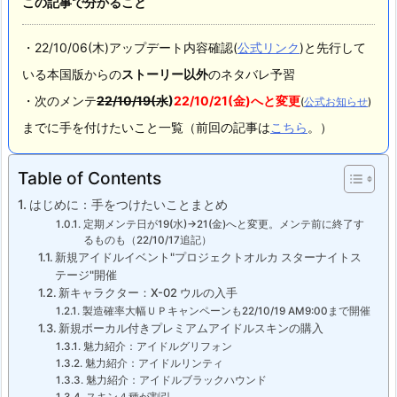
この記事で分かること
・22/10/06(木)アップデート内容確認(
公式リンク
)と先行して
いる本国版からの
ストーリー以外
のネタバレ予習
・次のメンテ
22/10/19(水
)
22/10/21(金)へと変更
(
公式お知らせ
)
までに手を付けたいこと一覧（前回の記事は
こちら
。）
Table of Contents
はじめに：手をつけたいことまとめ
定期メンテ日が19(水)→21(金)へと変更。メンテ前に終了す
るものも（22/10/17追記）
新規アイドルイベント"プロジェクトオルカ スターナイトス
テージ"開催
新キャラクター：X-02 ウルの入手
製造確率大幅ＵＰキャンペーンも22/10/19 AM9:00まで開催
新規ボーカル付きプレミアムアイドルスキンの購入
魅力紹介：アイドルグリフォン
魅力紹介：アイドルリンティ
魅力紹介：アイドルブラックハウンド
スキン４種が割引