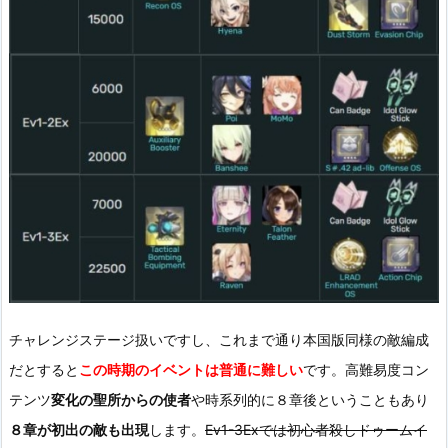
チャレンジステージ扱いですし、これまで通り本国版同様の敵編成
だとすると
この時期のイベントは普通に難しい
です。高難易度コン
テンツ
変化の聖所からの使者
や時系列的に８章後ということもあり
８章が初出の敵も出現
します。
Ev1-3Exでは初心者殺しドゥームイ