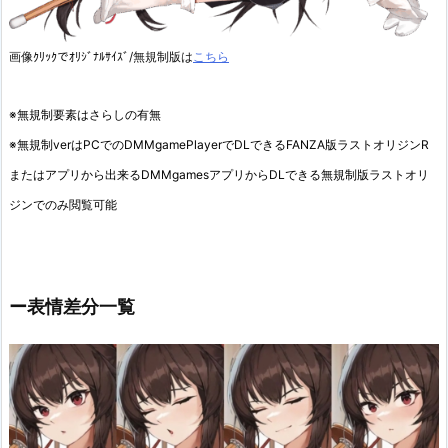
画像ｸﾘｯｸでｵﾘｼﾞﾅﾙｻｲｽﾞ/無規制版は
こちら
※無規制要素はさらしの有無
※無規制verはPCでのDMMgamePlayerでDLできるFANZA版ラストオリジンR
またはアプリから出来るDMMgamesアプリからDLできる無規制版ラストオリ
ジンでのみ閲覧可能
ー表情差分一覧