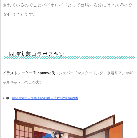
情が憤怒へと転化していく。
されているのでことバイオロイドとして登場する分には"ない"ので
安心（？）です。
無念、忍耐、反抗、罪悪感…。
彼女は、自ら空白へと身を投じた――。
同時実装コラボスキン
イラストレーター:Tunamayo氏
（シェパードやスターリング、水着リアンやギ
ャルキャメルなどの方）
引用：
戦闘員情報 – 하루 에스티아 – 滅亡前の戦術教本