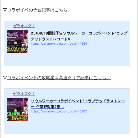
▽
コラボイベの予習記事はこちら。
ゼラオログ！
25/09/18開始予告ソウルワーカーコラボイベント"コラプ
テッドラストレコード&...
https://zerlarnystyle.com/post-44684
▽
コラボイベントの攻略星４高速クリア記事はこちら。
ゼラオログ！
ソウルワーカーコラボイベント"コラプテッドラストレコ
ード"第1部/第2部...
https://zerlarnystyle.com/post-45307