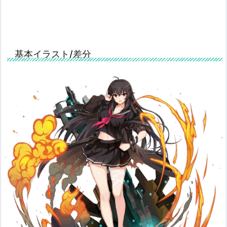
おおらかで人当たりが良く、男勝りな気性の少女。
富と名誉に溢れた名門ユマ家の末っ子であり、
基本イラスト/差分
幼い時分から後継者の振舞いを強要された反動から、
パワフルでお転婆な性格になった。
戦闘において非常に好戦的だが、実は高所恐怖症。
身長/体重
169cm/49kg
年齢
18歳
誕生日
11月4日
ソウルウェポン/クラ
ハンマー/ハンマーストー
ス
ル