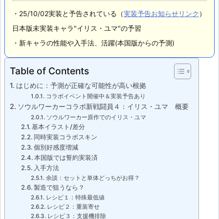
・25/10/02実装と予告されている（
実装予告お知らせリンク
）
日本版未実装キャラ"イリス・ユマ"の予習
・新キャラの性能や入手法、活躍(本国版からの予測)
Table of Contents
はじめに：予測が正確な可能性が高い根拠
コラボイベント開催中＆実装予告あり
ソウルワーカーコラボ新戦闘員４：イリス・ユマ 概要
ソウルワーカー原作でのイリス・ユマ
基本イラスト/差分
同時実装コラボスキン
個別好感度増減
本国版では誓約実装済
入手方法
余談：セットと単体どっちがお得？
製造で狙うなら？
レシピ１：特殊最低値
レシピ２：重装寄せ
レシピ３：支援機排除