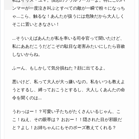
ンマーが一度泣き叫ぶとすべての敵が一瞬で粉々になっち
ゃ…こら、触るな！あんたが扱うには危険だから大人しく
そこに置いときなさい！
…そういえばあんたが私を率いる司令官って聞いたけど、
私にああだこうだどこぞの駄目な老害みたいにしたら容赦
しないからね。
ふーん、もしかして気分損ねた？顔に出てるよ。
悪いけど、私って大人が大っ嫌いなの。私をいつも教えよ
うとするし、縛っておこうとするし、大人しくあんたの命
令を聞くのは…
うわっはー！？可愛い子たちがたくさんいるじゃん、こ
こ！ねえ、その眼帯は？ おおー！！隠された目が邪眼だ
と？よし！お姉ちゃんにもそのポーズ教えてくれる？