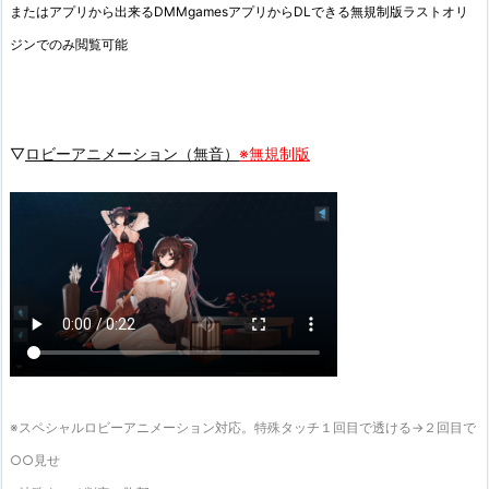
またはアプリから出来るDMMgamesアプリからDLできる無規制版ラストオリ
ジンでのみ閲覧可能
▽
ロビーアニメーション（無音）
※無規制版
※スペシャルロビーアニメーション対応。特殊タッチ１回目で透ける→２回目で
○○見せ