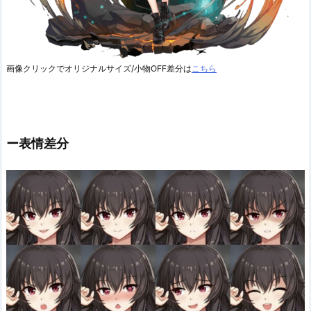
操作難易度
★★★★☆
画像クリックでオリジナルサイズ/小物OFF差分は
こちら
BACKGROUND STORY
ー表情差分
8代に渡って莫大な富と名声を築いてきた
ユマ家の末っ子、イリス・ユマ。
彼女は幼い頃から、後継者にふさわしい
気品と教養を身に付けるよう育てられた。
両親の期待に応えようと努力を重ねたが、
決められたレールの上を歩く日々は、イリスの心にわ
ずかな亀裂を芽生えさせていく。
ある日、学校でのイジメ現場を目撃したイリスは、加