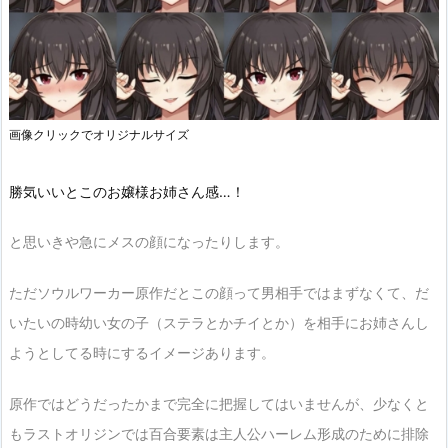
害側の生徒を昏睡状態に陥れてしまう。
幼いころから武術の英才教育を受けていたイリスの過
剰防衛が問題だった。
事件後、母親は必要以上に彼女を叱りつけた。
画像クリックでオリジナルサイズ
イリスの事情を考慮しようとせず、ただ叱責するばか
りの母に対し、心の亀裂は反抗心となって暴発する。
勝気いいとこのお嬢様お姉さん感…！
「みんな死ね…死んでしまえ！」
と思いきや急にメスの顔になったりします。
衝動的に家を飛び出した彼女に呼応するように、突如
「空白」は現れた。
ただソウルワーカー原作だとこの顔って男相手ではまずなくて、だ
「空白」は真っ先にユマ家を飲み込み、イリスは呆然
いたいの時幼い女の子（ステラとかチイとか）を相手にお姉さんし
とその光景を眺めるしかなかった。
ようとしてる時にするイメージあります。
原作ではどうだったかまで完全に把握してはいませんが、少なくと
すべてを飲み込む空白を前に、彼女が抱える幾多の感
もラストオリジンでは百合要素は主人公ハーレム形成のために排除