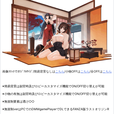
画像ｸﾘｯｸでｵﾘｼﾞﾅﾙｻｲｽﾞ/簡易背景なしは
こちら
/小物OFFは
こちら
/全OFFは
こちら
※簡易背景は副官時及びロビーカスタマイズ機能でON/OFF切り替えが可能
※小物の有無は副官時及びロビーカスタマイズ機能でON/OFF切り替えが可能
※無規制要素は透け○○
※無規制verはPCでのDMMgamePlayerでDLできるFANZA版ラストオリジンR