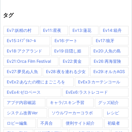
ゴ
リ
ー
タグ
Ev7:妖精の村
Ev11:星夜
Ev13:蓮花
Ev14:箱舟
Ev15:ｴｲﾌﾟﾘﾙﾌｰﾙ
Ev16:デート
Ev17:狼牙
Ev18:アクアランド
Ev19:目隠し姫
Ev20:人魚の島
Ev21:Orca Film Festival
Ev22:黄金
Ev26:再海冒険
Ev27:夢見ぬ人魚
Ev28:夜を連れる少女
Ev29:オルカAGS
EvEx2:あなたの楔にまごころを
EvEx3:カーテンコール
EvEx4:ゼロベース
EvEx6:ラストレコード
アプデ内容確認
キャラ/スキン予習
グッズ紹介
システム改善Ver
ソウルワーカーコラボ
レシピ
ロビー編集
不具合
便利サイト紹介
初級者