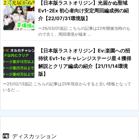
【日本版ラストオリジン】光届かぬ聖域
Ev1-2Ex 初心者向け安定周回編成例の紹
介【22/07/31環境版】
ー26/03/01追記 こちらの記事は22年開催当時のも
ので古く、周回環境が端末 ...
【日本版ラストオリジン】Ev:楽園への招
待状 Ev1-1c チャレンジステージ星４獲得
解説とクリア編成の紹介【21/11/14環境
版】
ー25/02/13追記 こちらの記事は25年現在からすると古い情報となって
いるだ ...
ディスカッション