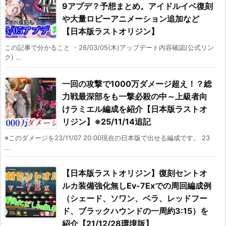
9アプデ？予想まとめ。アイドルイベ復刻
や大量ロビーアニメーション追加など
【日本版ラストオリジン】
この記事で分かること ・26/03/05(木)アップデート内容確認(公式リン
ク) ...
一回の攻撃で1000万ダメージ超え！？総
力戦最深部をも一撃必殺の中～上級者向
けラミエル編成を紹介【日本版ラストオ
リジン】※25/11/14追記
※このダメージを23/11/07 20:00現在の日本版で出せる編成です。 23
...
【日本版ラストオリジン】復刻セントオ
ルカ装備強化無しEv-7Exでの周回編成例
（シェード、ソワン、ベラ、レッドフー
ド、ブラックハウンドの一周約3:15）を
紹介【21/12/28環境版】