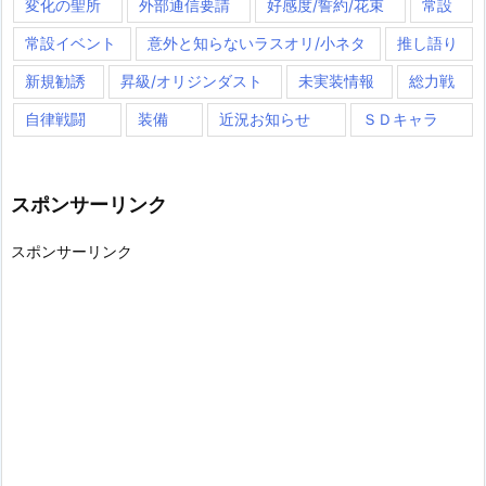
変化の聖所
外部通信要請
好感度/誓約/花束
常設
常設イベント
意外と知らないラスオリ/小ネタ
推し語り
新規勧誘
昇級/オリジンダスト
未実装情報
総力戦
自律戦闘
装備
近況お知らせ
ＳＤキャラ
スポンサーリンク
スポンサーリンク