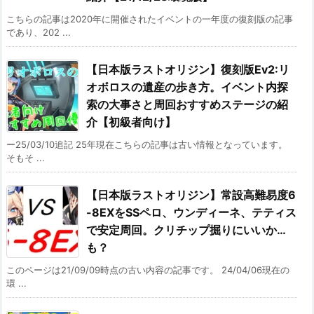
こちらの記事は2020年に開催されたイベントの一年度の復刻版の記事
であり、202 ...
【日本版ラストオリジン】復刻版Ev2:リ
オボロスの遺産の歩き方。イベント内探
索の大事さと周回おすすめステージの紹
介【初級者向け】
ー25/03/10追記 25年現在こちらの記事は古い情報となっています。
そもそ ...
【日本版ラストオリジン】常設高難易度6
-8EXをSSペロ、ウンディーネ、テティス
で安定周回。クリチップ掘りにいいか…
も？
このページは21/09/09時点の古い内容の記事です。 24/04/06現在の
環 ...