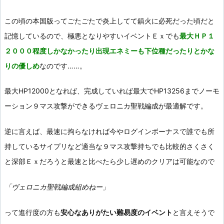
この頃の本国版ってごたごたで炎上してて鎮火に必死だった頃だと
記憶しているので、極悪となりやすいイベントＥｘでも
最大ＨＰ１
２０００程度しかなかったり出現エネミーも下位種だったりとかな
りの優しめ
なのです……。
最大HP12000となれば、完成していれば最大でHP13256までノーモ
ーション９マス攻撃ができるヴェロニカ聖戦編成が最適解です。
逆に言えば、最速に拘らなければ今やログインボーナスで誰でも所
持しているサイプリなど適当な９マス攻撃持ちでも比較的さくさく
と深部Ｅｘだろうと最速と比べたら少し遅めのクリアは可能なので
「ヴェロニカ聖戦編成組めねー」
って進行度の方も
安心なありがたい難易度のイベント
と言えそうで