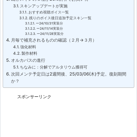
スキンアップデートが実施
おすすめ視聴ボイス一覧
残りのボイス後日追加予定スキン一覧
ー24/10/31実装分
ー24/11/14実装分
ー24/11/28実装分
月毎で補充されるものの確認（２月→３月）
強化材料
製作材料
オルカパスの進行
ちなみに：分解でアルタリウム獲得可
次回メンテ予定日は2週間後、25/03/06(木)予定。復刻期間
か？
スポンサーリンク