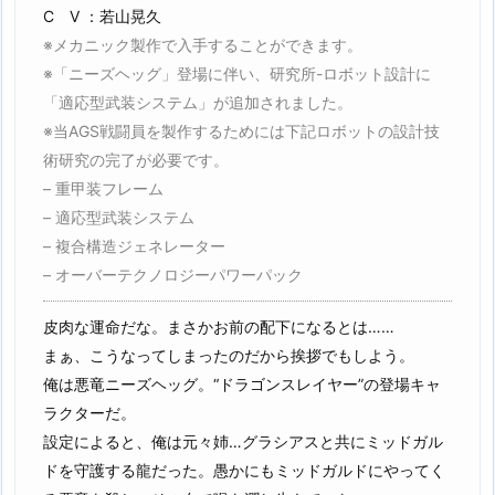
C V ：若山晃久
※メカニック製作で入手することができます。
※「ニーズヘッグ」登場に伴い、研究所-ロボット設計に
「適応型武装システム」が追加されました。
※当AGS戦闘員を製作するためには下記ロボットの設計技
術研究の完了が必要です。
– 重甲装フレーム
– 適応型武装システム
– 複合構造ジェネレーター
– オーバーテクノロジーパワーパック
皮肉な運命だな。まさかお前の配下になるとは……
まぁ、こうなってしまったのだから挨拶でもしよう。
俺は悪竜ニーズヘッグ。“ドラゴンスレイヤー”の登場キャ
ラクターだ。
設定によると、俺は元々姉…グラシアスと共にミッドガル
ドを守護する龍だった。愚かにもミッドガルドにやってく