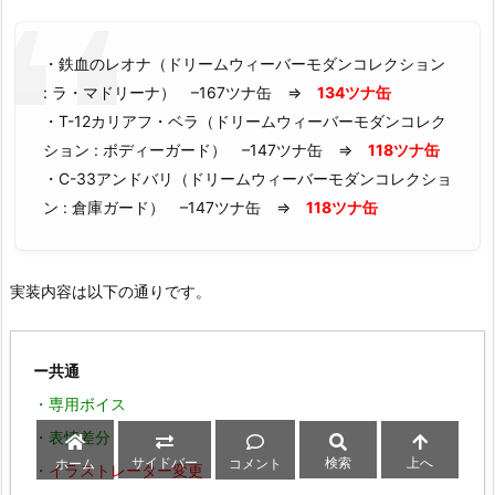
・鉄血のレオナ（ドリームウィーバーモダンコレクション
: ラ・マドリーナ） –167ツナ缶 ⇒
134ツナ缶
・T-12カリアフ・ベラ（ドリームウィーバーモダンコレク
ション : ボディーガード） –147ツナ缶 ⇒
118ツナ缶
・C-33アンドバリ（ドリームウィーバーモダンコレクショ
ン : 倉庫ガード） –147ツナ缶 ⇒
118ツナ缶
実装内容は以下の通りです。
ー共通
・専用ボイス
・表情差分
サイドバー
検索
上へ
ホーム
コメント
・イラストレーター変更