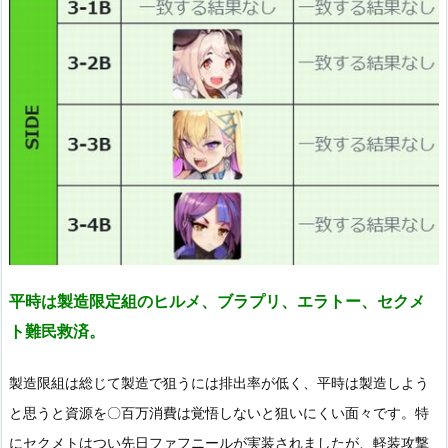
平時は製造限定組のヒルメ、ブラプリ、エラトー、セクメ
ト難民救済。
製造限組は総じて製造で狙うには排出率が低く、平時は製造しよう
と思うと資源を〇百万消費は覚悟しないと狙いにくい面々です。特
にセクメトはつい先日ファフニールが実装されましたが、軽装攻撃