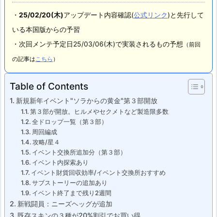
・
25/02
/20(木)
アップデート内容確認(
公式リンク
)と先行して
いる本国版からの予習
・次回メンテ予定日25/03/06(木)
で実装されるもの予想
（前回
の記事は
こちら
）
Table of Contents
新規新年イベント"ソラからの黄金"第３部開放
第３部が開放。ヒルメやセクメトなど製造限多数
全ドロップ一覧（第３部）
周回編成
攻略/星４
イベント交換所追加分（第３部）
イベント内探索あり
イベント財貨回収効率/イベント交換所おすすめ
サブストーリーの追加あり
イベント終了まで残り2週間
新戦闘員：ニーズヘッグが追加
既存スキンの３種が20%割引でお買い得