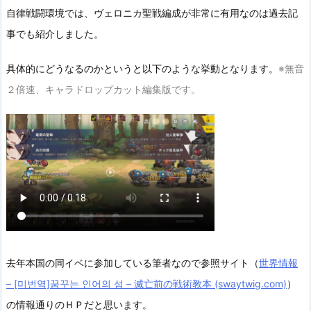
自律戦闘環境では、ヴェロニカ聖戦編成が非常に有用なのは過去記
事でも紹介しました。
具体的にどうなるのかというと以下のような挙動となります。
※無音
２倍速、キャラドロップカット編集版です。
去年本国の同イベに参加している筆者なので参照サイト（
世界情報
– [미번역]꿈꾸는 인어의 섬 – 滅亡前の戦術教本 (swaytwig.com)
）
の情報通りのＨＰだと思います。