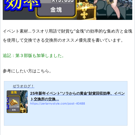
イベント素材…ラスオリ用語で財貨な"金塊"の効率的な集め方と金塊
を使用して交換できる交換所のオススメ優先度を書いています。
追記：第３部版も加筆しました。
参考にしたい方はこちら。
ゼラオログ！
25年新年イベント"ソラからの黄金"財貨回収効率、イベン
ト交換所の交換...
https://zerlarnystyle.com/post-40488