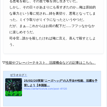
る悪竜を殺し、その血で喉を潤し生きていた。
しかし、その日々があまりにも長すぎたのか…俺は原始的
な暴力という毒に犯され…姉を裏切り、悪竜となってしま
った。ミイラ取りがミイラになったというやつだ。
だが、まぁ…これからはお前の配下だ……フフッなかなか
に楽しめそうだ。
司令官…誰かを殺したければ俺に言え、喜んで殺すとしよ
う。
▽
性能やフレーバーテキスト、活躍機会などの記事はこちら。
ゼラオログ！
25/02/20実装"ニーズヘッグ"の入手法や性能、活躍を予
習しよう【本国版...
https://zerlarnystyle.com/post-41120