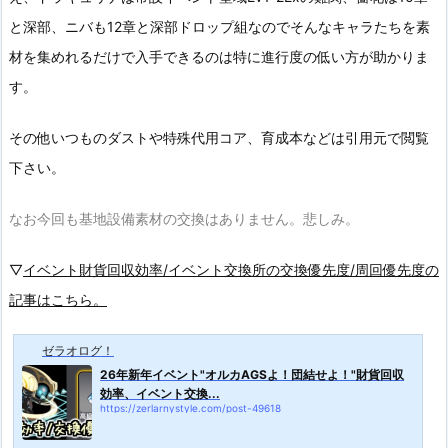
と深部、ニバも12章と深部ドロップ組なのでそんなキャラたちを素
材を集めれるだけで入手できるのは特に進行度の低い方が助かりま
す。
その他いつものダストや特殊代用コア、育成本などは引用元で閲覧
下さい。
なお今回も基地設備素材の交換はありません。悲しみ。
▽
イベント財貨回収効率/イベント交換所の交換優先度/周回優先度の
記事はこちら。
ゼラオログ！
26年新年イベント"オルカAGSよ！団結せよ！"財貨回収
効率、イベント交換...
https://zerlarnystyle.com/post-49618