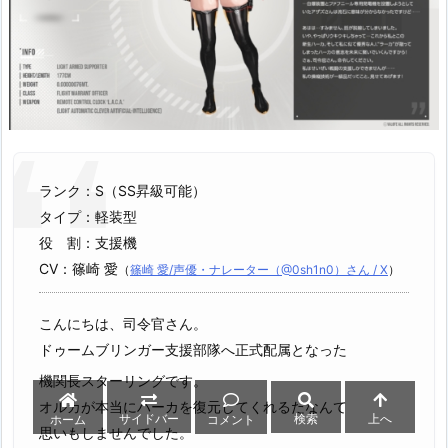
ランク：S（SS昇級可能）
タイプ：軽装型
役 割：支援機
CV：篠崎 愛
（
篠崎 愛/声優・ナレーター（@0sh1n0）さん / X
）
こんにちは、司令官さん。
ドゥームブリンガー支援部隊へ正式配属となった
機関長スターリングです。
オルカが本当にハーカを復元してくれるだなんて
サイドバー
検索
上へ
ホーム
コメント
思いもしませんでした。