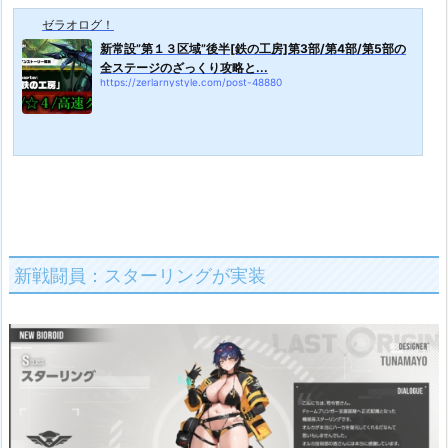
ゼラオログ！
新常設”第１３区域”後半[鉄の工房]第3部/第4部/第5部の
全ステージのざっくり攻略と...
https://zerlarnystyle.com/post-48880
新戦闘員：スターリングが実装