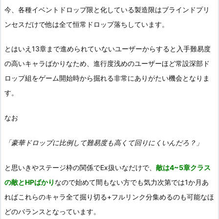
今、各種イベントドロップ限と化している製造限はブラインドプリ
ンセスだけで他は全て恒常ドロップ落ちしています。
とはいえ13章まで進められていないユーザーからすると入手難易度
の高いキャラばかりなため、進行度浅めのユーザーほど常設深部ド
ロップ組をゲーム開始時から掘れる非常にありがたい機会となりま
す。
なお
「豪華ドロップに比例して難易度も高くて回りにくいんだろ？」
と思いきやステージ枠の関係でEx扱いなだけで、
敵は4~5章クラス
の敵とHPばかり
なので始めて間もない方でも気力次第では1か月あ
ればこれらのキャラ全て掘り切る+フルリンク分集めるのも可能なほ
どのバランスとなっています。