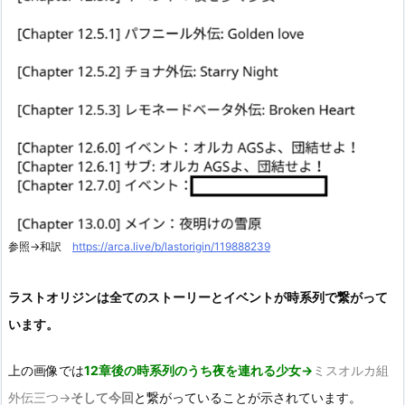
参照→和訳
https://arca.live/b/lastorigin/119888239
ラストオリジンは全てのストーリーとイベントが時系列で繋がって
います。
上の画像では
12章後の時系列のうち夜を連れる少女→
ミスオルカ組
外伝三つ→
そして今回
と繋がっていることが示されています。