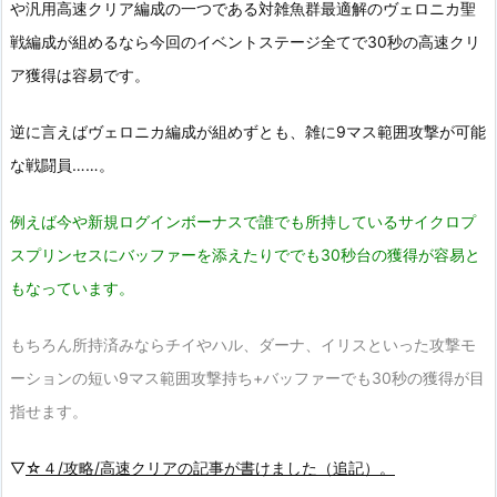
や汎用高速クリア編成の一つである対雑魚群最適解のヴェロニカ聖
戦編成が組めるなら今回のイベントステージ全てで30秒の高速クリ
ア獲得は容易です。
逆に言えばヴェロニカ編成が組めずとも、雑に9マス範囲攻撃が可能
な戦闘員……。
例えば今や新規ログインボーナスで誰でも所持しているサイクロプ
スプリンセスにバッファーを添えたりででも30秒台の獲得が容易と
もなっています。
もちろん所持済みならチイやハル、ダーナ、イリスといった攻撃モ
ーションの短い9マス範囲攻撃持ち+バッファーでも30秒の獲得が目
指せます。
▽
☆４/攻略/高速クリアの記事が書けました（追記）。