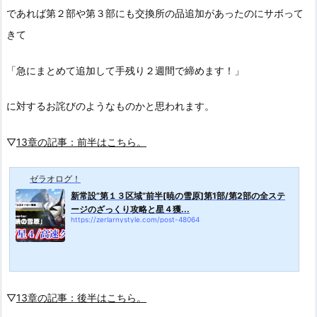
であれば第２部や第３部にも交換所の品追加があったのにサボって
きて
「急にまとめて追加して手残り２週間で締めます！」
に対するお詫びのようなものかと思われます。
▽
13章の記事：前半はこちら。
ゼラオログ！
新常設”第１３区域”前半[暁の雪原]第1部/第2部の全ステ
ージのざっくり攻略と星４獲...
https://zerlarnystyle.com/post-48064
▽
13章の記事：後半はこちら。