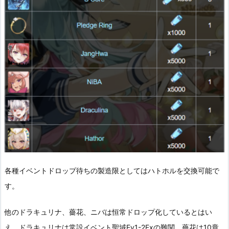
各種イベントドロップ待ちの製造限としてはハトホルを交換可能で
す。
他のドラキュリナ、薔花、ニバは恒常ドロップ化しているとはい
え、ドラキュリナは常設イベント聖域Ev1-2Exの難関、薔花は10章