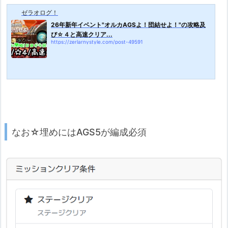
ゼラオログ！
26年新年イベント"オルカAGSよ！団結せよ！"の攻略及
び☆４と高速クリア...
https://zerlarnystyle.com/post-49591
なお☆埋めにはAGS5が編成必須