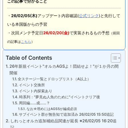
この記事で分かること
・
26/02
/05(木)
アップデート内容確認(
公式リンク
)と先行して
いる本国版からの予習
・次回メンテ予定日
26/02/20(金
)
で実装されるもの予想
（前回
の記事は
こちら
）
Table of Contents
26年新規イベント"オルカAGSよ！団結せよ！"が１か月の間
開催
全ステージ一覧とドロップリスト（A以上）
イベント交換所
イベント内探索あり
時系列："夢見ぬ人魚のために"イベントクリア後
周回編……成……？
なお☆埋めにはAGS5が編成必須
サブイベント群が無告知で追加済み 26/02/05 15:50追記
しれっとオルカ追加補給品関連が延長 ※26/02/05 16:20追
記