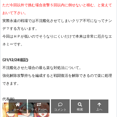
ただ今回以外で挑む場合攻撃５回以内に倒せないと積む、と覚えて
おいて下さい。
実際永遠の戦場では不沈艦化させてしまいクリア不可になってナン
デ？する方もいます。
今回はＨＰが低いのでそうなりにくいだけで本来は非常に厄介なエ
ネミーです。
(21/12/28追記)
不沈艦化させた場合の最も楽な対処法について。
強化解除攻撃持ちを編成すると戦闘復活を解除できるので楽に処理
できます。
代表例)
サイドバー
検索
上へ
ホーム
コメント