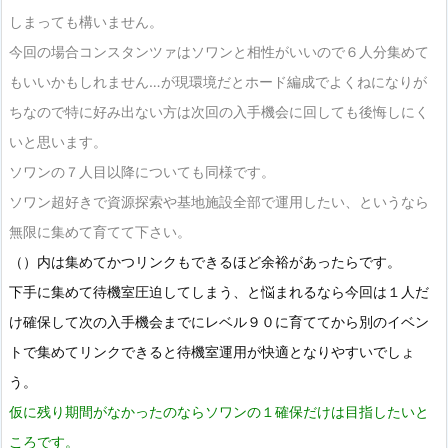
しまっても構いません。
今回の場合コンスタンツァはソワンと相性がいいので６人分集めて
もいいかもしれません…が現環境だとホード編成でよくねになりが
ちなので特に好み出ない方は次回の入手機会に回しても後悔しにく
いと思います。
ソワンの７人目以降についても同様です。
ソワン超好きで資源探索や基地施設全部で運用したい、というなら
無限に集めて育てて下さい。
（）内は集めてかつリンクもできるほど余裕があったらです。
下手に集めて待機室圧迫してしまう、と悩まれるなら今回は１人だ
け確保して次の入手機会までにレベル９０に育ててから別のイベン
トで集めてリンクできると待機室運用が快適となりやすいでしょ
う。
仮に残り期間がなかったのならソワンの１確保だけは目指したいと
ころです。