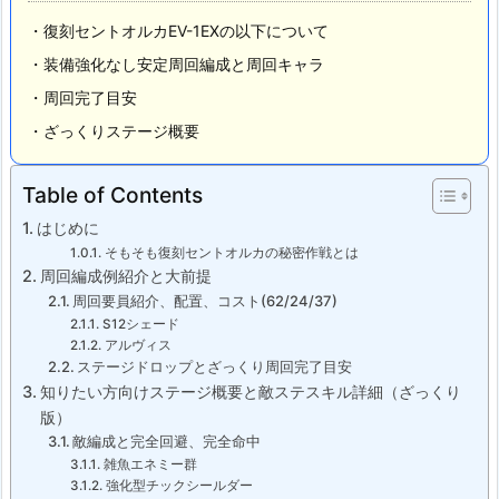
・復刻セントオルカEV-1EXの以下について
・装備強化なし安定周回編成と周回キャラ
・周回完了目安
・ざっくりステージ概要
Table of Contents
はじめに
そもそも復刻セントオルカの秘密作戦とは
周回編成例紹介と大前提
周回要員紹介、配置、コスト(62/24/37)
S12シェード
アルヴィス
ステージドロップとざっくり周回完了目安
知りたい方向けステージ概要と敵ステスキル詳細（ざっくり
版）
敵編成と完全回避、完全命中
雑魚エネミー群
強化型チックシールダー