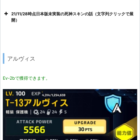
21/11/28時点日本版未実装の死神スキンの話（文字列クリックで展
開）
アルヴィス
Ev-2bで獲得できます。
音が出ます。ご注意下さい。いえむしろモーションと合わせて
声の不気味さ加減聞いて下さい。
Ver1.0と比べると完全に別キャラになってます。
「…判決。……死刑」
「私は…貴様の、死だ」