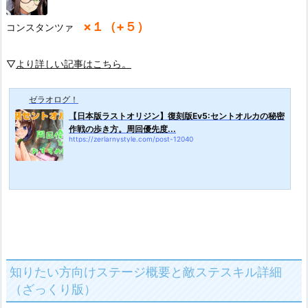
×１（+５）
コンスタンツァ
▽
より詳しい記事はこちら。
ゼラオログ！
【日本版ラストオリジン】復刻版Ev5:セントオルカの秘密
作戦の歩き方。周回優先度...
https://zerlarnystyle.com/post-12040
知りたい方向けステージ概要と敵
ステスキル詳細
（ざっくり版）