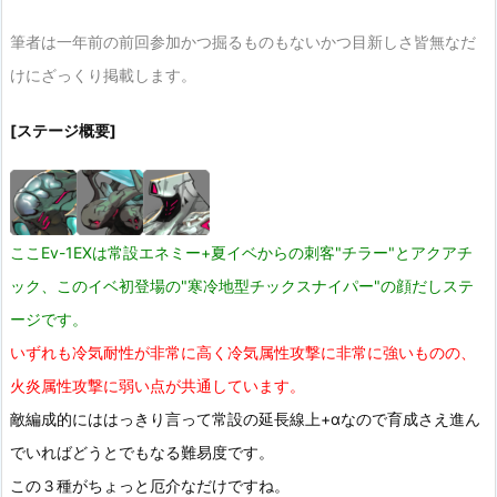
筆者は一年前の前回参加かつ掘るものもないかつ目新しさ皆無なだ
けにざっくり掲載します。
[ステージ概要]
ここEv-1EXは常設エネミー+夏イベからの刺客"チラー"とアクアチ
ック、このイベ初登場の"寒冷地型チックスナイパー"の顔だしステ
ージです。
いずれも冷気耐性が非常に高く冷気属性攻撃に非常に強いものの、
火炎属性攻撃に弱い点が共通しています。
敵編成的にははっきり言って常設の延長線上+αなので育成さえ進ん
でいればどうとでもなる難易度です。
この３種がちょっと厄介なだけですね。