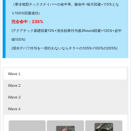
（寒冷地型チックスナイパーの命中率。敵命中-味方回避=で0%とな
り100%回避成功）
完全命中：235%
(アクアチック基礎回避15%+浸水効果付与後2Round回避+120%+必中
値100%)
(浸水デバフ付与を一切行わないならチラーの105%+100%の205%)
Wave１
Wave２
Wave３
Wave４