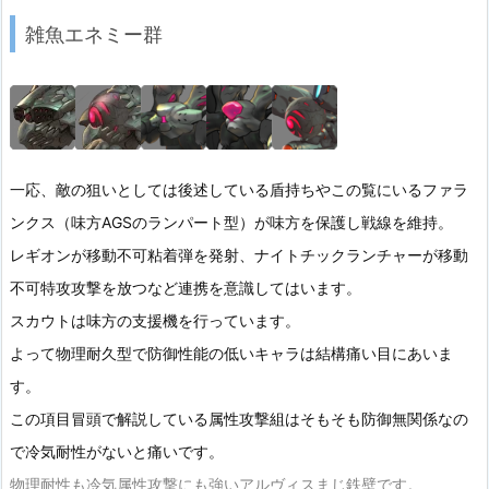
雑魚エネミー群
一応、敵の狙いとしては後述している盾持ちやこの覧にいるファラ
ンクス（味方AGSのランパート型）が味方を保護し戦線を維持。
レギオンが移動不可粘着弾を発射、ナイトチックランチャーが移動
不可特攻攻撃を放つなど連携を意識してはいます。
スカウトは味方の支援機を行っています。
よって物理耐久型で防御性能の低いキャラは結構痛い目にあいま
す。
この項目冒頭で解説している属性攻撃組はそもそも防御無関係なの
で冷気耐性がないと痛いです。
物理耐性も冷気属性攻撃にも強いアルヴィスまじ鉄壁です。