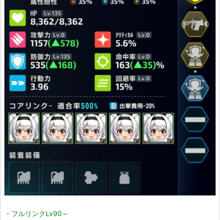
に
で
を与えま
す。
pic.twitter.com/jlXxAqEY21
June 11, 202
1
・フルリンクLv90～