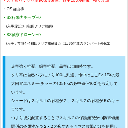
・ステ振り：クリ率90.6%確保、命中205%確保、残り攻撃
・OS自由枠
・SS行動力チップ+0
(入手:常設3-8初回クリア報酬)
・SS偵察ドローン+0
(入手：常設4-4初回クリア報酬またはLv35開放のランパート外伝2)
赤字強く推奨、緑字推奨、黒字は自由枠です。
クリ率は自己バフにより100に到達、命中はここEv-1EXの最
大回避エネミー(チラーの105)への必中値(+100)を設定して
います。
シェードはスキル１の射程が２、スキル２の射程が５のキャ
ラです。
つまり後列配置することでスキル２の保護無視かつ防御値無
関係の炎属性かつ２×２の広すぎる４マス攻撃だけを使用し