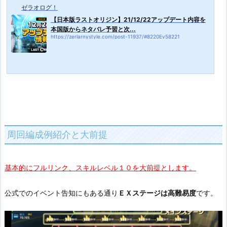
ゼラオログ！
【日本版ラストオリジン】21/12/22アップデート内容を
本国版からネタバレ予習と次...
https://zerlarnystyle.com/post-11937/#8220Ev58221
周回編成例紹介と大前提
基本的にフルリンク、スキルレベル１０を大前提とします。
公式でのイベント告知にもある通り
ＥＸステージは高難易度
です。