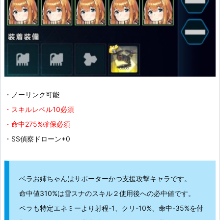
追撃で
常設６－８の記事はこちら。
・ノーリンク可能
・スキルレベル10必須
ゼラオログ！
2 Pockets
・命中275%確保必須
【日本版ラストオリジン】常設最難関ステージ、６
－８。攻略とクリア編成の紹介【V...
・SS偵察ドローン+0
https://zerlarnystyle.com/post-2569
ベラお姉ちゃんはサポーターかつ支援攻撃キャラです。
命中値310%は雪スナのスキル２使用後への必中値です。
ベラも特定エネミーより射程-1、クリ-10%、命中-35%を付
たった5RoundでHP800万削りきるソワンやべぇな記事はこ