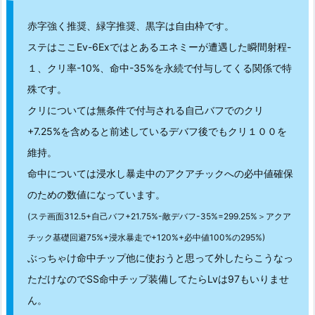
赤字強く推奨、緑字推奨、黒字は自由枠です。
ステはここEv-6Exではとあるエネミーが遭遇した瞬間射程-
１、クリ率-10%、命中-35%を永続で付与してくる関係で特
殊です。
クリについては無条件で付与される自己バフでのクリ
+7.25%を含めると前述しているデバフ後でもクリ１００を
維持。
命中については浸水し暴走中のアクアチックへの必中値確保
のための数値になっています。
(ステ画面312.5+自己バフ+21.75%-敵デバフ-35%=299.25%＞アクア
チック基礎回避75%+浸水暴走で+120%+必中値100%の295%)
ぶっちゃけ命中チップ他に使おうと思って外したらこうなっ
ただけなのでSS命中チップ装備してたらLvは97もいりませ
ん。