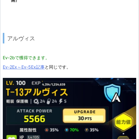
開）
アルヴィス
Ev-2bで獲得できます。
Ev-2Ex～Ev-5Ex記事
と同じです。
音が出ます。ご注意下さい。いえむしろモーションと合わせて
声の不気味さ加減聞いて下さい。
Ver1.0と比べると完全に別キャラになってます。
「…判決。……死刑」
「私は…貴様の、死だ」