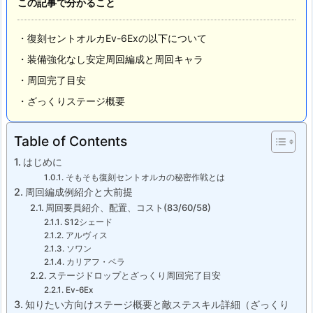
この記事で分かること
・復刻セントオルカEv-6Exの以下について
・装備強化なし安定周回編成と周回キャラ
・周回完了目安
・ざっくりステージ概要
Table of Contents
はじめに
そもそも復刻セントオルカの秘密作戦とは
周回編成例紹介と大前提
周回要員紹介、配置、コスト(83/60/58)
S12シェード
アルヴィス
ソワン
カリアフ・ベラ
ステージドロップとざっくり周回完了目安
Ev-6Ex
知りたい方向けステージ概要と敵ステスキル詳細（ざっくり