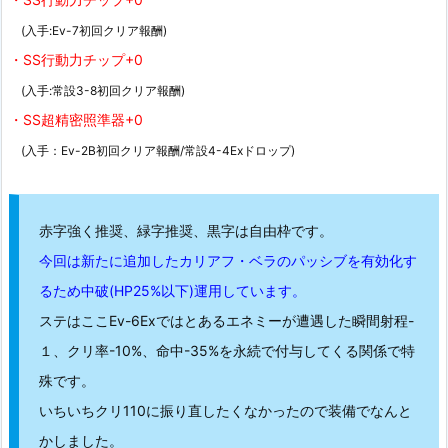
(入手:Ev-7初回クリア報酬)
・SS行動力チップ+0
(入手:常設3-8初回クリア報酬)
・SS超精密照準器+0
(入手：Ev-2B初回クリア報酬/常設4-4Exドロップ)
赤字強く推奨、緑字推奨、黒字は自由枠です。
今回は新たに追加したカリアフ・ベラのパッシブを有効化す
るため中破(HP25%以下)運用しています。
ステはここEv-6Exではとあるエネミーが遭遇した瞬間射程-
１、クリ率-10%、命中-35%を永続で付与してくる関係で特
殊です。
いちいちクリ110に振り直したくなかったので装備でなんと
かしました。