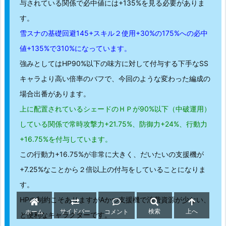
与されている関係で必中値には+135%を見る必要がありま
ちら。
す。
雪スナの基礎回避145+スキル２使用+30%の175%への必中
ゼラオログ！
値+135%で310%になっています。
【日本版ラストオリジン】Ev:楽園への招待状 Ev2-1
c チャレンジステージ上級者向け...
強みとしてはHP90%以下の味方に対して付与する下手なSS
https://zerlarnystyle.com/post-11240/#i-4
キャラより高い倍率のバフで、今回のような変わった編成の
場合出番があります。
上に配置されているシェードのＨＰが90%以下（中破運用）
している関係で常時攻撃力+21.75%、防御力+24%、行動力
+16.75%を付与しています。
この行動力+16.75%が非常に大きく、だいたいの支援機が
+7.25%なことから２倍以上の付与をしていることになりま
す。
HPの制約こそありますがAかつ支援機で消費資源が少ない、
サイドバー
検索
上へ
ホーム
コメント
と便利なキャラクターです。