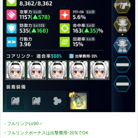
に
で
を与えま
す。
pic.twitter.com/jlXxAqEY21
June 11, 202
1
・フルリンクLv90～
・フルリンクボーナスは出撃費用-20%でOK