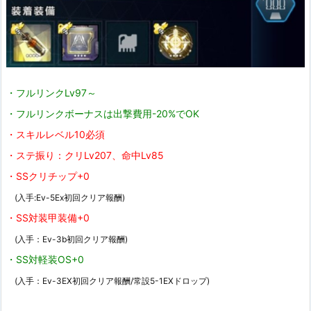
・フルリンクLv97～
・フルリンクボーナスは出撃費用-20%でOK
・スキルレベル10必須
・ステ振り：クリLv207、命中Lv85
・SSクリチップ+0
(入手:Ev-5Ex初回クリア報酬)
・SS対装甲装備+0
(入手：Ev-3b初回クリア報酬)
・SS対軽装OS+0
(入手：Ev-3EX初回クリア報酬/常設5-1EXドロップ)