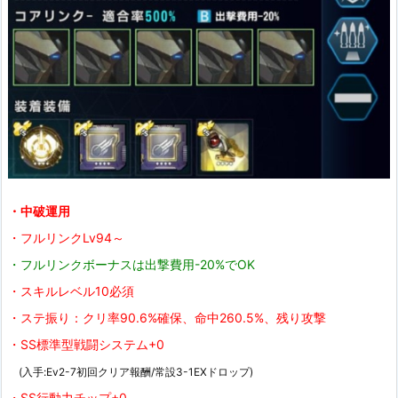
・中破運用
・フルリンクLv94～
・フルリンクボーナスは出撃費用-20%でOK
・スキルレベル10必須
・ステ振り：クリ率90.6%確保、命中260.5%、残り攻撃
・SS標準型戦闘システム+0
(入手:Ev2-7初回クリア報酬/常設3-1EXドロップ)
・SS行動力チップ+0