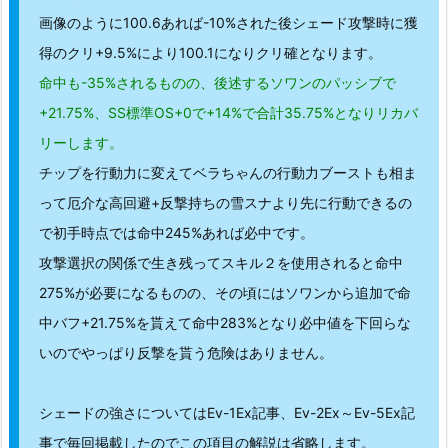
画像のように100.6あれば-10%された後シェード攻撃時に獲
得のクリ+9.5%により100.1になりクリ確となります。
命中も-35%されるものの、後述するソワンのパッシブで
+21.75%、SS標準OS+0で+14%で合計35.75%となりリカバ
リーします。
チップを行動力に変えてベラちゃんの行動力ブーストも相ま
って厄介な高回避+反撃持ちの雪スナより先に行動できるの
で初手時点では命中245%あれば必中です。
攻撃選択の関係で生き残ってスキル２を使用されると命中
275%が必要になるものの、その頃にはソワンから追加で命
中バフ+21.75%を貰えて命中283%となり必中値を下回らな
いのでやっぱり反撃を貰う危険はありません。
シェードの強さについてはEv-1Ex記事、Ev-2Ex～Ev-5Ex記
事で毎回掲載したのでこの項目の解説は省略します。