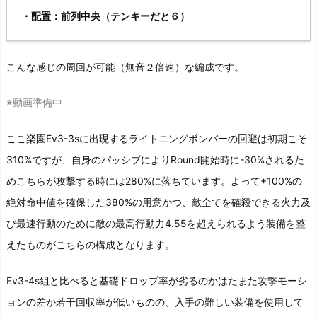
・配置：前列中央（テンキーだと６）
こんな感じの周回が可能（無音２倍速）な編成です。
※動画準備中
ここ楽園Ev3-3sに出現するライトニングボンバーの回避は初期こそ
310%ですが、自身のパッシブによりRound開始時に-30%されるた
めこちらが攻撃する時には280%に落ちています。よって+100%の
絶対命中値を確保した380%の用意かつ、敵全てを確殺できる火力及
び最速行動のために敵の最高行動力4.55を超えられるよう装備を整
えたものがこちらの構成となります。
Ev3-4s組と比べると基礎ドロップ率が劣るのかはたまた攻撃モーシ
ョンの差か若干回収率が低いものの、入手の難しい装備を使用して