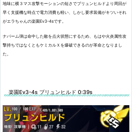
地味に横３マス攻撃モーションの短さでブリュンヒルドより周回が
早く支援機な時点で電力消費も軽い、しかし要求装備がキツいそれ
がエラちゃんの楽園Ev3-4sです。
ナパーム弾は命中した敵を点火状態にするため、もはや火炎属性攻
撃持ちではなくともケミカルＸを爆破できるのが革命となりまし
た。
楽園Ev3-4s ブリュンヒルド 0:39s