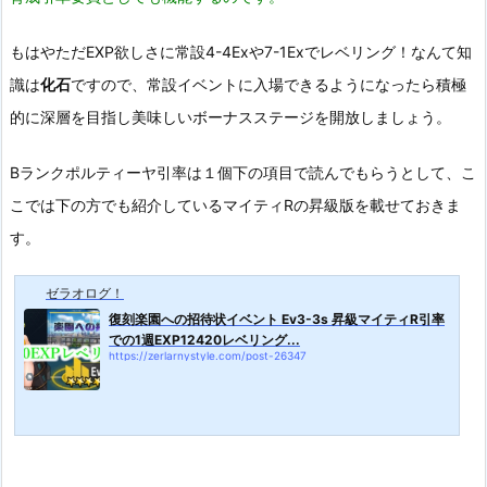
もはやただEXP欲しさに常設4-4Exや7-1Exでレベリング！なんて知
識は
化石
ですので、常設イベントに入場できるようになったら積極
的に深層を目指し美味しいボーナスステージを開放しましょう。
Bランクポルティーヤ引率は１個下の項目で読んでもらうとして、こ
こでは下の方でも紹介しているマイティRの昇級版を載せておきま
す。
ゼラオログ！
復刻楽園への招待状イベント Ev3-3s 昇級マイティR引率
での1週EXP12420レベリング...
https://zerlarnystyle.com/post-26347