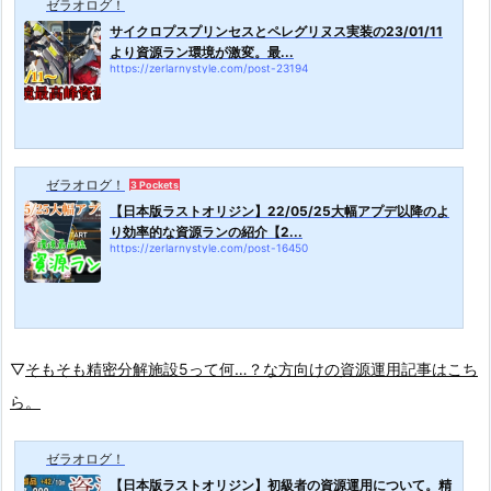
ゼラオログ！
サイクロプスプリンセスとペレグリヌス実装の23/01/11
より資源ラン環境が激変。最...
https://zerlarnystyle.com/post-23194
ゼラオログ！
3 Pockets
【日本版ラストオリジン】22/05/25大幅アプデ以降のよ
り効率的な資源ランの紹介【2...
https://zerlarnystyle.com/post-16450
▽
そもそも精密分解施設5って何…？な方向けの資源運用記事はこち
ら。
ゼラオログ！
【日本版ラストオリジン】初級者の資源運用について。精