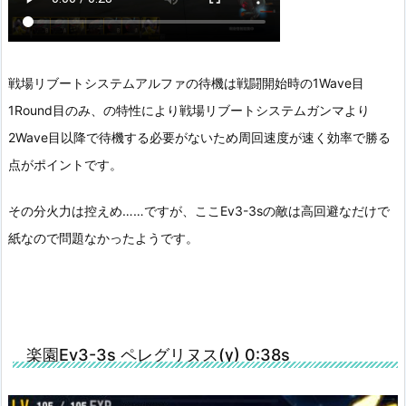
戦場リブートシステムアルファの待機は戦闘開始時の1Wave目
1Round目のみ、の特性により戦場リブートシステムガンマより
2Wave目以降で待機する必要がないため周回速度が速く効率で勝る
点がポイントです。
その分火力は控えめ……ですが、ここEv3-3sの敵は高回避なだけで
紙なので問題なかったようです。
楽園Ev3-3s ペレグリヌス(γ) 0:38s