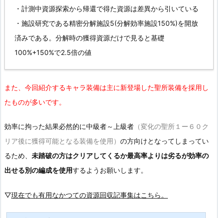
・計測中資源探索から帰還で得た資源は差異から引いている
・施設研究である精密分解施設5(分解効率施設150%)を開放
済みである。分解時の獲得資源だけで見ると基礎
100%+150%で2.5倍の値
また、今回紹介するキャラ装備は主に新登場した聖所装備を採用し
たものが多いです。
効率に拘った結果必然的に中級者～上級者
（変化の聖所１ー６０ク
リア後に獲得可能となる装備を使用）
の方向けとなってしまってい
るため、
未踏破の方はクリアしてくるか最高率よりは劣るが効率の
出せる別の編成を使用
するようお願いします。
▽
現在でも有用なかつての資源回収記事集はこちら。