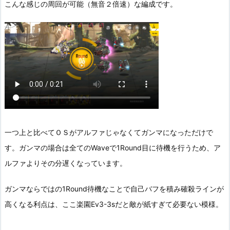
こんな感じの周回が可能（無音２倍速）な編成です。
一つ上と比べてＯＳがアルファじゃなくてガンマになっただけで
す。ガンマの場合は全てのWaveで1Round目に待機を行うため、ア
ルファよりその分遅くなっています。
ガンマならではの1Round待機なことで自己バフを積み確殺ラインが
高くなる利点は、ここ楽園Ev3-3sだと敵が紙すぎて必要ない模様。