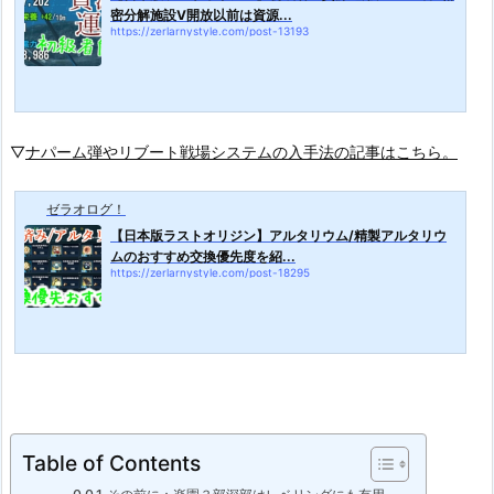
密分解施設Ⅴ開放以前は資源...
https://zerlarnystyle.com/post-13193
▽
ナパーム弾やリブート戦場システムの入手法の記事はこちら。
ゼラオログ！
【日本版ラストオリジン】アルタリウム/精製アルタリウ
ムのおすすめ交換優先度を紹...
https://zerlarnystyle.com/post-18295
Table of Contents